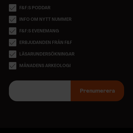
F&F:S PODDAR
INFO OM NYTT NUMMER
F&F:S EVENEMANG
ERBJUDANDEN FRÅN F&F
LÄSARUNDERSÖKNINGAR
MÅNADENS ARKEOLOGI
E
-
Prenumerera
p
o
s
t
a