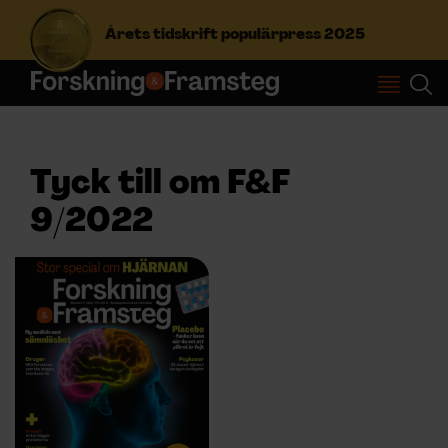
Årets tidskrift populärpress 2025
S
ö
k
e
Tyck till om F&F
f
Prenumerera
t
9/2022
e
r
Logga in
:
NYHETSBREV
ÄMNEN