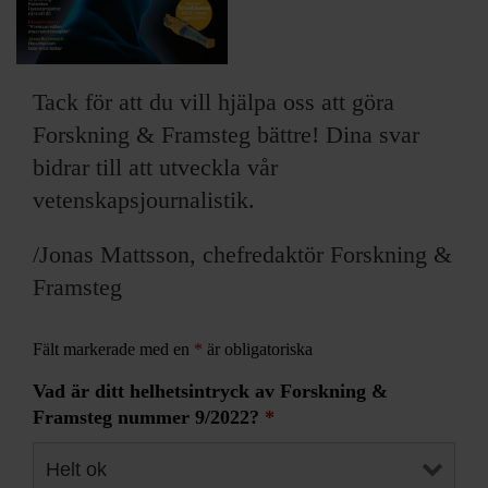
ARKIV & E-TIDNING
LYSSNA/PODD
Tack för att du vill hjälpa oss att göra
EVENEMANG & RESOR
Forskning & Framsteg bättre! Dina svar
bidrar till att utveckla vår
SHOP
vetenskapsjournalistik.
KONTAKTA F&F
/Jonas Mattsson, chefredaktör Forskning &
Framsteg
SKRIV I F&F
Fält markerade med en
*
är obligatoriska
PRENUMERERA PÅ F&F
Vad är ditt helhetsintryck av Forskning &
ANNONSERA I F&F
Framsteg nummer 9/2022?
*
OM F&F