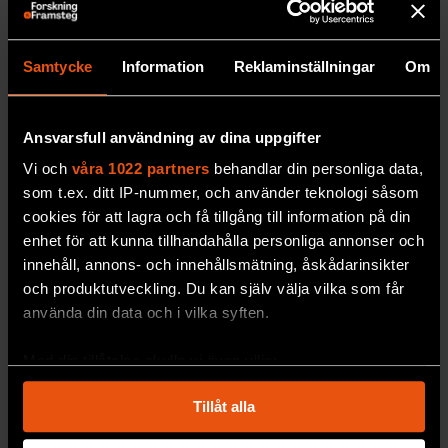
Samtycke
Information
Reklaminställningar
Om
Ansvarsfull användning av dina uppgifter
Vi och
våra 1022 partners
behandlar din personliga data,
som t.ex. ditt IP-nummer, och använder teknologi såsom
Prenumererar du på F&F – och i så fall hur länge
cookies för att lagra och få tillgång till information på din
har du prenumererat på F&F?
*
enhet för att kunna tillhandahålla personliga annonser och
innehåll, annons- och innehållsmätning, åskådarinsikter
Jag prenumererar inte på F&F
och produktutveckling. Du kan själv välja vilka som får
Jag har prenumererat i mindre än ett år
använda din data och i vilka syften.
Jag har prenumererat i mer än 1 år men mindre
än 2 år
Med din tillåtelse skulle vi även vilja:
Jag har prenumererat i mer än 2 år
Samla in information om din geografiska plats
Tillåt alla
som kan ha en noggrannhet på upp till flera meter
Identifiera din enhet genom att aktivt skanna den
Läser du i första hand papperstidningen eller