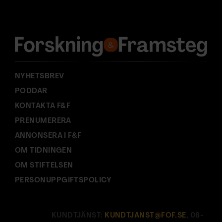
d
r
e
s
s
:
NYHETSBREV
PODDAR
KONTAKTA F&F
PRENUMERERA
ANNONSERA I F&F
OM TIDNINGEN
OM STIFTELSEN
PERSONUPPGIFTSPOLICY
KUNDTJÄNST:
KUNDTJANST@FOF.SE
, 08-