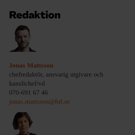
ARKIV & E-TIDNING
Redaktion
LYSSNA/PODD
EVENEMANG & RESOR
SHOP
Jonas Mattsson
KONTAKTA F&F
chefredaktör, ansvarig utgivare och
SKRIV I F&F
kanslichef/vd
070-691 67 46
PRENUMERERA PÅ F&F
jonas.mattsson@fof.se
ANNONSERA I F&F
OM F&F