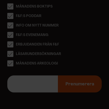
MÅNADENS BOKTIPS
F&F:S PODDAR
INFO OM NYTT NUMMER
F&F:S EVENEMANG
ERBJUDANDEN FRÅN F&F
LÄSARUNDERSÖKNINGAR
MÅNADENS ARKEOLOGI
E
-
Prenumerera
p
o
s
t