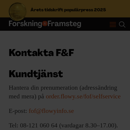
Årets tidskrift populärpress 2025
S
ö
k
e
Kontakta F&F
f
Prenumerera
t
e
Kundtjänst
r
Logga in
:
Hantera din prenumeration (adressändring
med mera) på
order.flowy.se/fof/selfservice
NYHETSBREV
E-post:
fof@flowyinfo.se
ÄMNEN
Tel: 08-121 060 64 (vardagar 8.30–17.00).