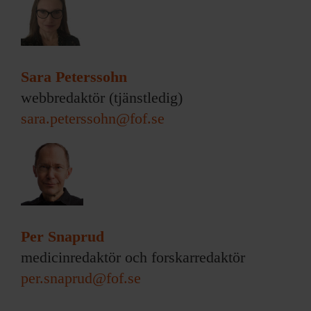
Sara Peterssohn
webbredaktör (tjänstledig)
sara.peterssohn@fof.se
Per Snaprud
medicinredaktör och forskarredaktör
per.snaprud@fof.se