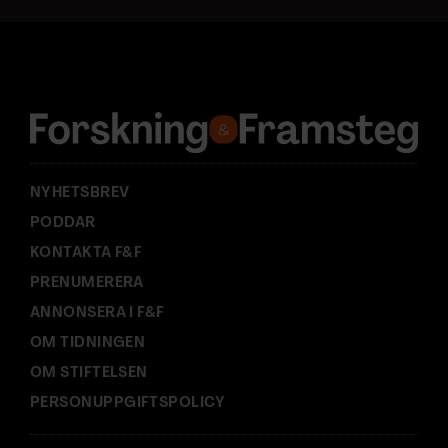
a
d
r
e
s
s
:
NYHETSBREV
PODDAR
KONTAKTA F&F
PRENUMERERA
ANNONSERA I F&F
OM TIDNINGEN
OM STIFTELSEN
PERSONUPPGIFTSPOLICY