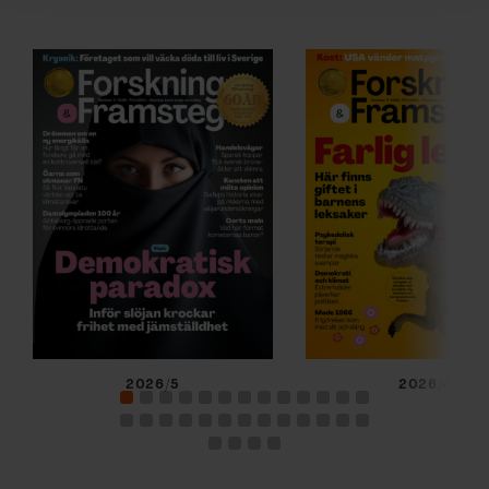
för sociala medier och analysera vår trafik. Vi
vidarebefordrar även sådana identifierare och annan
information från din enhet till de sociala medier och
annons- och analysföretag som vi samarbetar med.
Dessa kan i sin tur kombinera informationen med annan
information som du har tillhandahållit eller som de har
samlat in när du har använt deras tjänster.
2026/5
2026/4