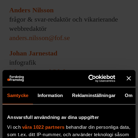
Anders Nilsson
frågor & svar-redaktör och vikarierande
webbredaktör
anders.nilsson@fof.se
Johan Jarnestad
infografik
johan.jarnestad@fof.se
Erik Westin
art direction (
Content innovation
)
Samtycke
Information
Reklaminställningar
Om
Lili Guggenheimer
Ansvarsfull användning av dina uppgifter
språkgranskning
Vi och
våra 1022 partners
behandlar din personliga data,
som t.ex. ditt IP-nummer, och använder teknologi såsom
Pär Dalhielm