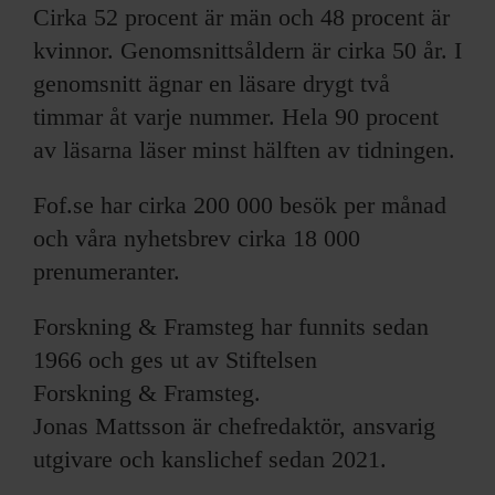
ARKIV & E-TIDNING
Cirka 52 procent är män och 48 procent är
kvinnor. Genomsnittsåldern är cirka 50 år. I
LYSSNA/PODD
genomsnitt ägnar en läsare drygt två
timmar åt varje nummer. Hela 90 procent
EVENEMANG & RESOR
av läsarna läser minst hälften av tidningen.
SHOP
Fof.se har cirka 200 000 besök per månad
och våra nyhetsbrev cirka 18 000
KONTAKTA F&F
prenumeranter.
SKRIV I F&F
Forskning & Framsteg har funnits sedan
1966 och ges ut av Stiftelsen
PRENUMERERA PÅ F&F
Forskning & Framsteg.
ANNONSERA I F&F
Jonas Mattsson är chefredaktör, ansvarig
utgivare och kanslichef sedan 2021.
OM F&F