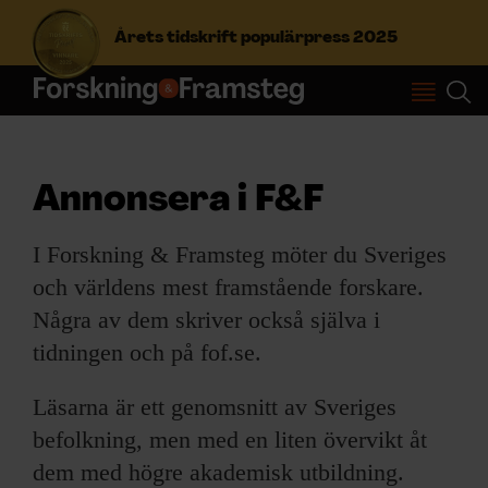
Årets tidskrift populärpress 2025
S
ö
k
e
Annonsera i F&F
f
Prenumerera
t
I Forskning & Framsteg möter du Sveriges
e
r
Logga in
och världens mest framstående forskare.
:
Några av dem skriver också själva i
tidningen och på fof.se.
NYHETSBREV
Läsarna är ett genomsnitt av Sveriges
ÄMNEN
befolkning, men med en liten övervikt åt
dem med högre akademisk utbildning.