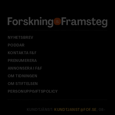
r
e
s
s
:
NYHETSBREV
PODDAR
KONTAKTA F&F
PRENUMERERA
ANNONSERA I F&F
OM TIDNINGEN
OM STIFTELSEN
PERSONUPPGIFTSPOLICY
KUNDTJÄNST:
KUNDTJANST@FOF.SE
, 08-