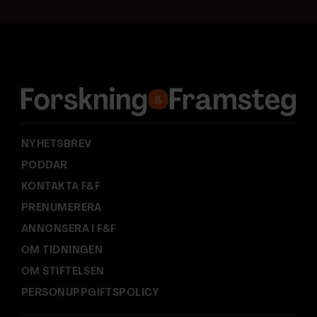
t
a
d
r
e
s
s
:
NYHETSBREV
PODDAR
KONTAKTA F&F
PRENUMERERA
ANNONSERA I F&F
OM TIDNINGEN
OM STIFTELSEN
PERSONUPPGIFTSPOLICY