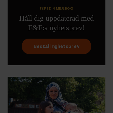
F&F I DIN MEJLBOX!
Håll dig uppdaterad med
F&F:s nyhetsbrev!
Beställ nyhetsbrev