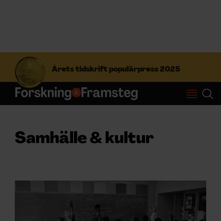
S
ö
Årets tidskrift populärpress 2025
k
e
f
Prenumerera
t
e
r
Logga in
Samhälle & kultur
:
NYHETSBREV
ÄMNEN