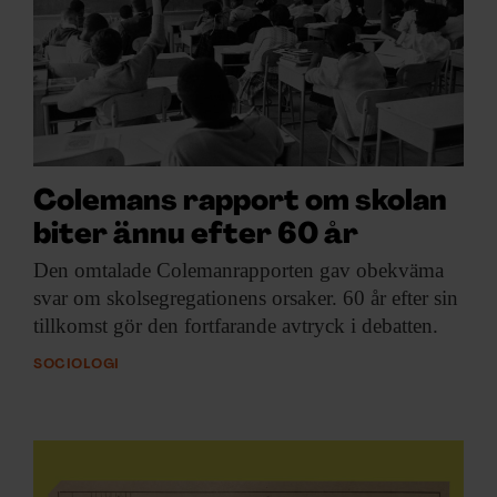
ARKIV & E-TIDNING
LYSSNA/PODD
EVENEMANG & RESOR
SHOP
Colemans rapport om skolan
biter ännu efter 60 år
KONTAKTA F&F
Den omtalade Colemanrapporten
gav obekväma
svar om skolsegregationens orsaker. 60 år efter sin
SKRIV I F&F
tillkomst gör den fortfarande avtryck i debatten.
PRENUMERERA PÅ F&F
SOCIOLOGI
ANNONSERA I F&F
OM F&F