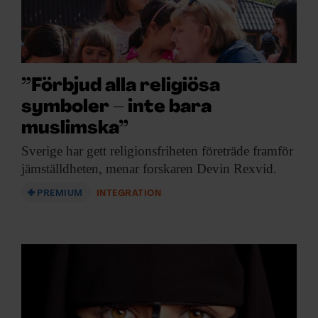
”Förbjud alla religiösa
symboler – inte bara
muslimska”
Sverige har gett
religionsfriheten företräde framför
jämställdheten, menar forskaren Devin Rexvid.
PREMIUM
INTEGRATION