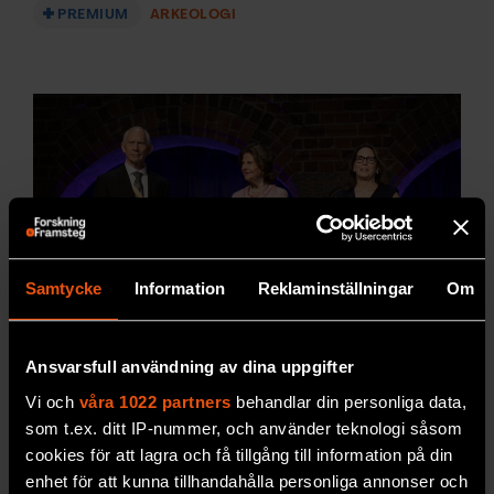
PREMIUM
ARKEOLOGI
Samtycke
Information
Reklaminställningar
Om
Ansvarsfull användning av dina uppgifter
Hon prisas för att ha avvisat
Vi och
våra 1022 partners
behandlar din personliga data,
kopplingen mellan invandring
som t.ex. ditt IP-nummer, och använder teknologi såsom
och kriminalitet
cookies för att lagra och få tillgång till information på din
enhet för att kunna tillhandahålla personliga annonser och
Stockholmspriset i kriminologi
går till forskare