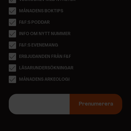
MÅNADENS BOKTIPS
F&F:S PODDAR
INFO OM NYTT NUMMER
F&F:S EVENEMANG
ERBJUDANDEN FRÅN F&F
LÄSARUNDERSÖKNINGAR
MÅNADENS ARKEOLOGI
E
-
Prenumerera
p
o
s