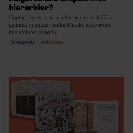
information från din enhet till de sociala medier och
hierarkier?
annons- och analysföretag som vi samarbetar med.
Dessa kan i sin tur kombinera informationen med annan
Upptäckten av resterna
efter en enorm 3 000 år
information som du har tillhandahållit eller som de har
gammal byggnad i södra Mexiko skriver om
samlat in när du har använt deras tjänster.
mayafolkens historia.
PREMIUM
ARKEOLOGI