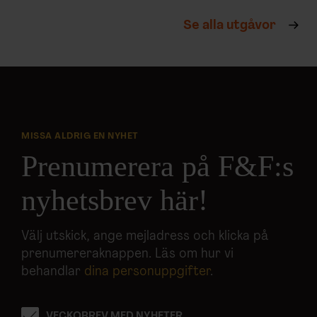
Se alla utgåvor
MISSA ALDRIG EN NYHET
Prenumerera på F&F:s
nyhetsbrev här!
Välj utskick, ange mejladress och klicka på
prenumereraknappen. Läs om hur vi
behandlar
dina personuppgifter
.
VECKOBREV MED NYHETER