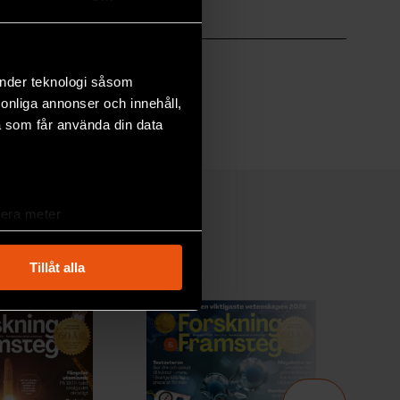
änder teknologi såsom
rsonliga annonser och innehåll,
a som får använda din data
lera meter
ryck)
ljsektionen
. Du kan ändra
Tillåt alla
andahålla funktioner för
n information från din enhet
 tur kombinera informationen
deras tjänster.