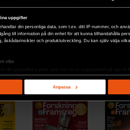
LADDA FLER ARTIKLAR
ina uppgifter
handlar din personliga data, som t.ex. ditt IP-nummer, och anv
illgång till information på din enhet för att kunna tillhandahålla pe
, åskådarinsikter och produktutveckling. Du kan själv välja vilk
n vilja:
om din geografiska plats som kan ha en noggrannhet på upp till f
genom att aktivt skanna den för specifika kännetecken (fingeravt
rsonliga uppgifter behandlas och ställ in dina preferenser i
deta
Anpassa
ke när som helst från cookie-förklaringen.
e för att anpassa innehållet och annonserna till användarna, tillh
vår trafik. Vi vidarebefordrar även sådana identifierare och anna
nnons- och analysföretag som vi samarbetar med. Dessa kan i sin
har tillhandahållit eller som de har samlat in när du har använt 