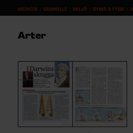
EVENEMANG & RESOR
MEDICIN
SAMHÄLLE
MILJÖ
RYMD & FYSIK
A
SHOP
Arter
KONTAKTA F&F
SKRIV I F&F
PRENUMERERA PÅ F&F
ANNONSERA I F&F
OM F&F