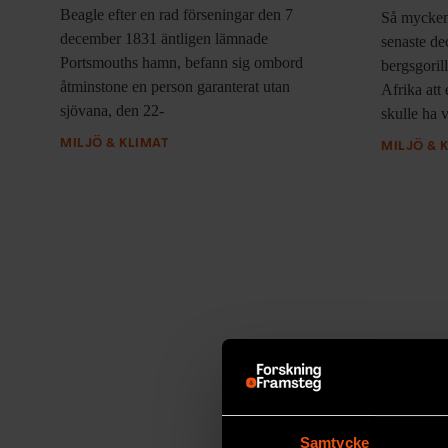
Beagle efter en rad förseningar den 7
Så mycken
december 1831 äntligen lämnade
senaste de
Portsmouths hamn, befann sig ombord
bergsgorill
åtminstone en person garanterat utan
Afrika att 
sjövana, den 22-
skulle ha v
MILJÖ & KLIMAT
MILJÖ & 
Samtycke