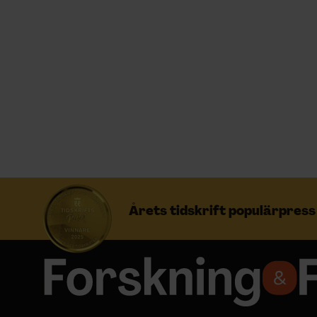
Prenumerera
Logga in
NYHETSBREV
ÄMNEN
Årets tidskrift populärpres
ARKIV & E-TIDNING
LYSSNA/PODD