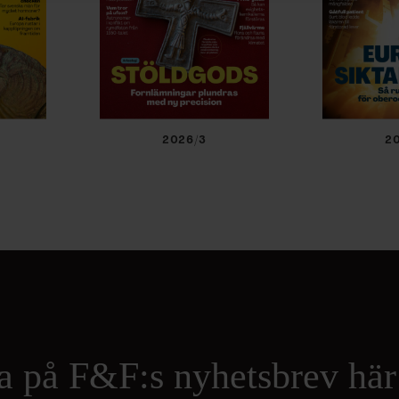
2026/3
2
a på F&F:s nyhetsbrev här