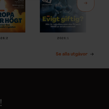
026/2
2026/1
Se alla utgåvor
!