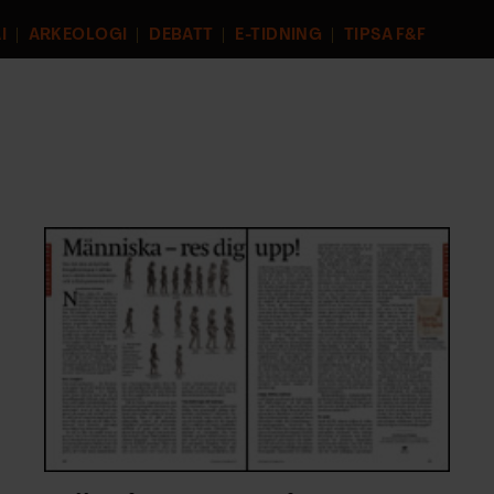
I
ARKEOLOGI
DEBATT
E-TIDNING
TIPSA F&F