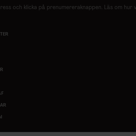
adress och klicka på prenumereraknappen. Läs om hur 
TER
ER
&F
GAR
I