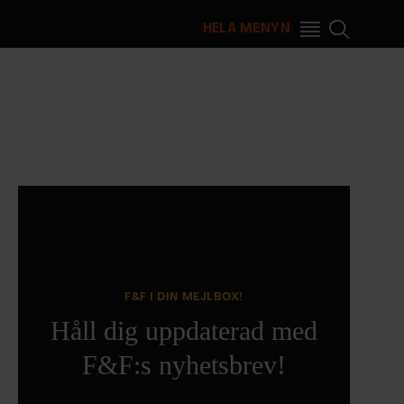
HELA MENYN
F&F I DIN MEJLBOX!
Håll dig uppdaterad med
F&F:s nyhetsbrev!