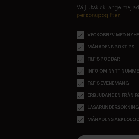
Välj utskick, ange mejl
personuppgifter
.
VECKOBREV MED NYHE
MÅNADENS BOKTIPS
F&F:S PODDAR
INFO OM NYTT NUMM
F&F:S EVENEMANG
ERBJUDANDEN FRÅN F
LÄSARUNDERSÖKNIN
MÅNADENS ARKEOLOG
E