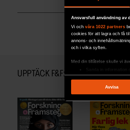
Ansvarsfull användning av d
Vi och
våra 1022 partners
be
cookies för att lagra och få t
annons- och innehållsmätning
och i vilka syften.
Med din tillåtelse skulle vi äve
Samla in information 
UPPTÄCK F&F:S ARKIV!
Identifiera din enhet 
Ta reda på mer om hur dina pe
Avvisa
eller dra tillbaka ditt samtyc
Vi använder enhetsidentifierar
sociala medier och analysera 
till de sociala medier och a
med annan information som du 