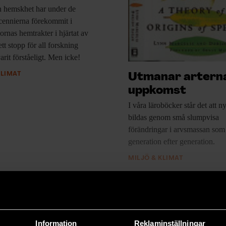
 hemskhet
har under de
cennierna förekommit i
ornas hemtrakter i hjärtat av
ett stopp för all forskning
arit förståeligt. Men icke!
KLIMAT
Utmanar artern
uppkomst
I våra läroböcker
står det att ny
bildas genom små slumpvisa
förändringar i arvsmassan som
generation efter generation.
MILJÖ & KLIMAT
Information
Reklaminställningar