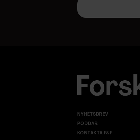
-
p
o
s
t
a
d
r
e
s
s
:
NYHETSBREV
PODDAR
KONTAKTA F&F