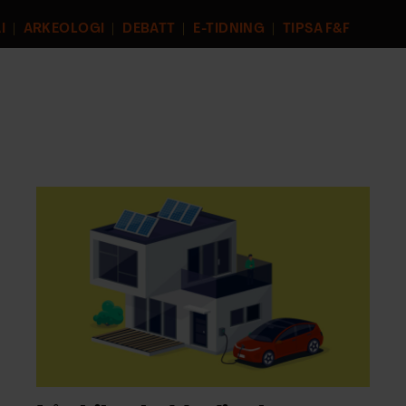
I
ARKEOLOGI
DEBATT
E-TIDNING
TIPSA F&F