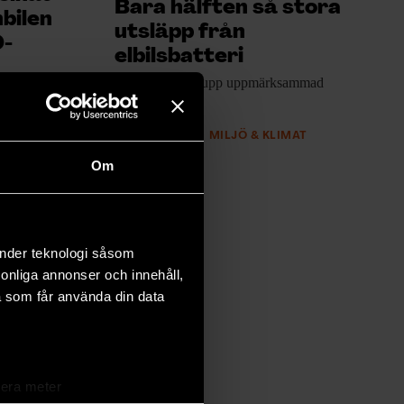
Bara hälften så stora
nbilen
utsläpp från
0-
elbilsbatteri
Forskare följer upp
uppmärksammad
an av
rapport.
t ut av
PREMIUM
MILJÖ & KLIMAT
ggda elnät
Om
änder teknologi såsom
rsonliga annonser och innehåll,
a som får använda din data
lera meter