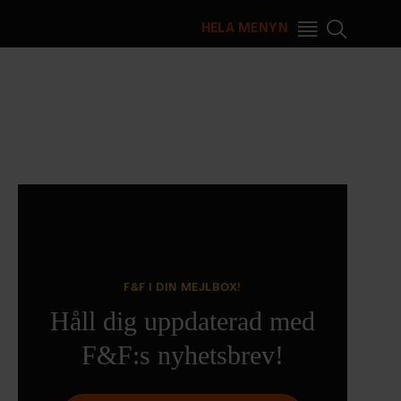
HELA MENYN
F&F I DIN MEJLBOX!
Håll dig uppdaterad med
F&F:s nyhetsbrev!