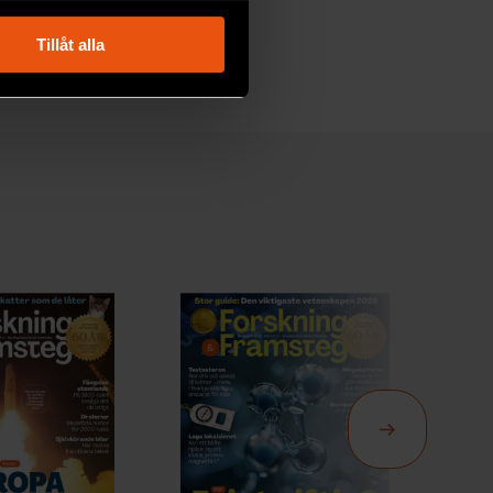
ryck)
ljsektionen
. Du kan ändra
Tillåt alla
andahålla funktioner för
n information från din enhet
 tur kombinera informationen
deras tjänster.