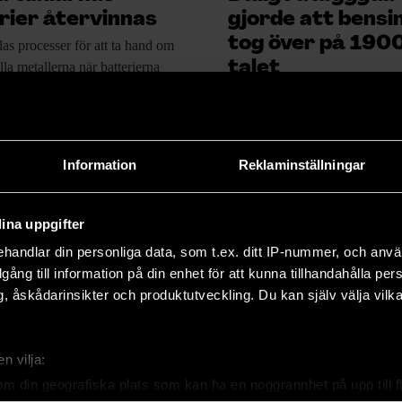
rier återvinnas
gjorde att bensi
tog över på 190
as processer
för att ta hand om
talet
lla metallerna när batterierna
Elbilar var populära
under börj
1900-talet men slogs ändå snar
IUM
TEKNIK
bensindrivna bilar. Dåligt utby
var den främsta orsaken.
Information
Reklaminställningar
PREMIUM
TEKNIK
ina uppgifter
handlar din personliga data, som t.ex. ditt IP-nummer, och anv
illgång till information på din enhet för att kunna tillhandahålla pe
, åskådarinsikter och produktutveckling. Du kan själv välja vilk
n vilja:
om din geografiska plats som kan ha en noggrannhet på upp till f