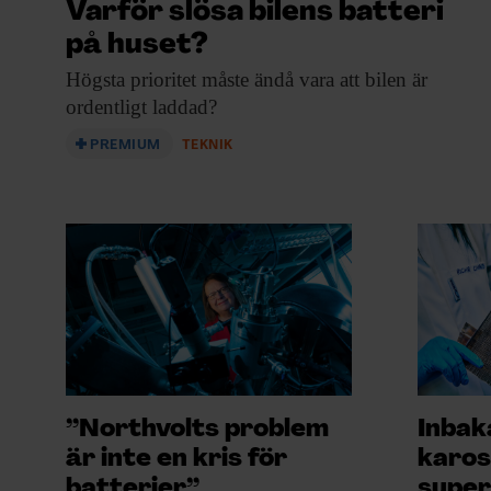
Varför slösa bilens batteri
på huset?
Högsta prioritet måste
ändå vara att bilen är
ordentligt laddad?
PREMIUM
TEKNIK
”Northvolts problem
Inbaka
är inte en kris för
karos
batterier”
super