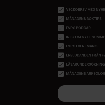
VECKOBREV MED NYHE
MÅNADENS BOKTIPS
F&F:S PODDAR
INFO OM NYTT NUMM
F&F:S EVENEMANG
ERBJUDANDEN FRÅN F
LÄSARUNDERSÖKNIN
MÅNADENS ARKEOLOG
E
-
p
o