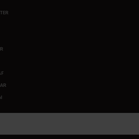
TER
ER
&F
GAR
I