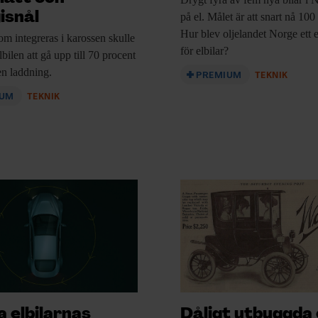
isnål
på el. Målet är att snart nå 100
Hur blev oljelandet Norge ett 
som integreras
i karossen skulle
för elbilar?
bilen att gå upp till 70 procent
en laddning.
PREMIUM
TEKNIK
IUM
TEKNIK
a elbilarnas
Dåligt utbyggda 