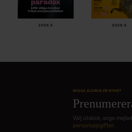
2026/5
2026/4
MISSA ALDRIG EN NYHET
Prenumerer
Välj utskick, ange mejl
personuppgifter
.