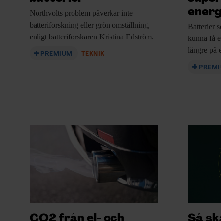
energ
Northvolts problem påverkar
inte
batteriforskning eller grön omställning,
Batterier 
enligt batteriforskaren Kristina Edström.
kunna få el
längre på 
PREMIUM
TEKNIK
PREM
CO2 från el- och
Så sk