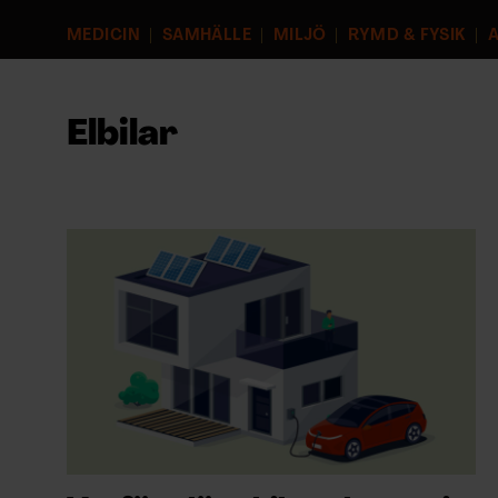
EVENEMANG & RESOR
MEDICIN
SAMHÄLLE
MILJÖ
RYMD & FYSIK
A
SHOP
Elbilar
KONTAKTA F&F
SKRIV I F&F
PRENUMERERA PÅ F&F
ANNONSERA I F&F
OM F&F