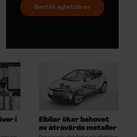
Beställ nyhetsbrev
över i
Elbilar ökar behovet
av åtråvärda metaller
Norge går
Den växande elbilsflottan
gör efterfrågan