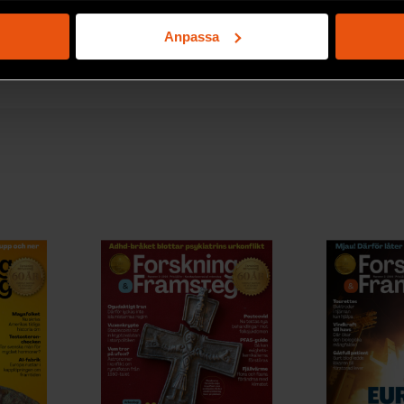
genom att aktivt skanna den för specifika kännetecken (fingeravt
rsonliga uppgifter behandlas och ställ in dina preferenser i
deta
Anpassa
ke när som helst från cookie-förklaringen.
e för att anpassa innehållet och annonserna till användarna, tillh
vår trafik. Vi vidarebefordrar även sådana identifierare och anna
nnons- och analysföretag som vi samarbetar med. Dessa kan i sin
har tillhandahållit eller som de har samlat in när du har använt 