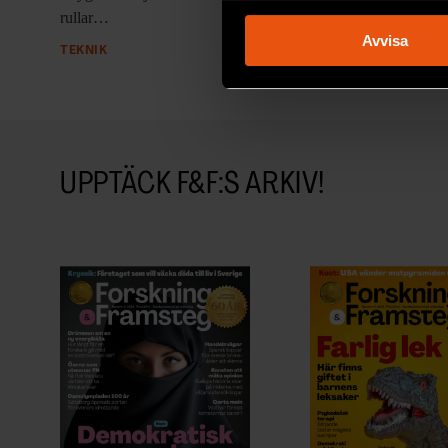
Identifiera din enhet 
rullar…
Ta reda på mer om hur dina pe
Avvisa
TEKNIK
eller dra tillbaka ditt samtyc
Vi använder enhetsidentifierar
sociala medier och analysera 
till de sociala medier och a
med annan information som du 
UPPTÄCK F&F:S ARKIV!