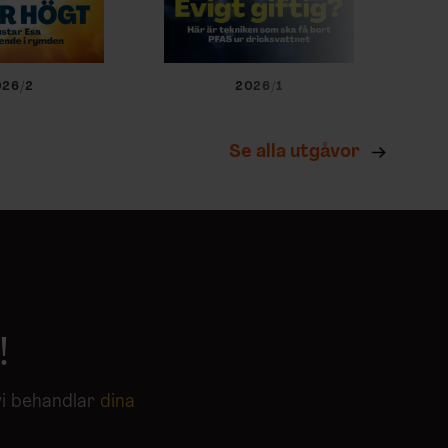
026/2
2026/1
Se alla utgåvor
!
vi behandlar
dina