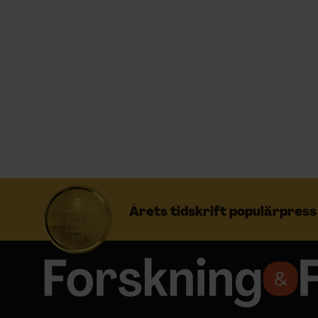
Prenumerera
Logga in
NYHETSBREV
ÄMNEN
Årets tidskrift populärpres
ARKIV & E-TIDNING
LYSSNA/PODD