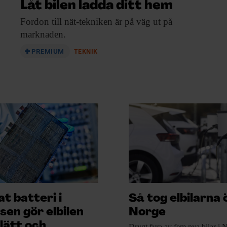
Låt bilen ladda ditt hem
Fordon till nät-tekniken
är på väg ut på
marknaden.
PREMIUM
TEKNIK
t batteri i
Så tog elbilarna 
sen gör elbilen
Norge
lätt och
Drygt fyra av
fem nya bilar i 