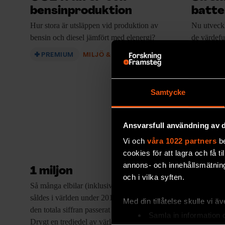
bensinproduktion
batte
Hur stora är
utsläppen vid produktion av
Nu utveckl
bensin och diesel jämfört med elenergi?
de värdefu
tjänat ut.
PREMIUM
MILJÖ & KLIMAT
PREM
Samtycke
Ansvarsfull användning av d
Vi och
våra 1022 partners
be
cookies för att lagra och få t
annons- och innehållsmätning
1 miljon
och i vilka syften.
Så många elbilar
(inklusive laddhybrider)
såldes i världen under 2017. Därmed har
Med din tillåtelse skulle vi äve
den totala siffran passerat tre miljoner.
Samla in information 
Drygt en tredjedel av världens elbilar