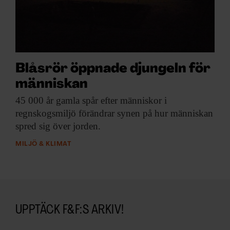
ARKIV & E-TIDNING
LYSSNA/PODD
EVENEMANG & RESOR
Blåsrör öppnade djungeln för
människan
SHOP
45 000 år
gamla spår efter människor i
KONTAKTA F&F
regnskogsmiljö förändrar synen på hur människan
spred sig över jorden.
SKRIV I F&F
MILJÖ & KLIMAT
PRENUMERERA PÅ F&F
ANNONSERA I F&F
UPPTÄCK F&F:S ARKIV!
OM F&F