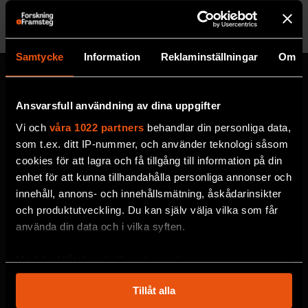
Se alla utgåvor
Samtycke
Information
Reklaminställningar
Om
Ansvarsfull användning av dina uppgifter
MISSA ALDRIG EN NYHET
Vi och
våra 1022 partners
behandlar din personliga data,
Prenumerera på F&F:s
som t.ex. ditt IP-nummer, och använder teknologi såsom
cookies för att lagra och få tillgång till information på din
nyhetsbrev här!
enhet för att kunna tillhandahålla personliga annonser och
innehåll, annons- och innehållsmätning, åskådarinsikter
och produktutveckling. Du kan själv välja vilka som får
Välj utskick, ange mejladress och klicka på
använda din data och i vilka syften.
prenumereraknappen. Läs om hur vi
behandlar
dina personuppgifter
.
Med din tillåtelse skulle vi även vilja:
Samla in information om din geografiska plats
Tillåt alla
som kan ha en noggrannhet på upp till flera meter
VECKOBREV MED NYHETER