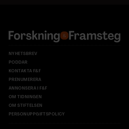
a
d
r
e
s
s
:
NYHETSBREV
PODDAR
KONTAKTA F&F
PRENUMERERA
ANNONSERA I F&F
OM TIDNINGEN
OM STIFTELSEN
PERSONUPPGIFTSPOLICY