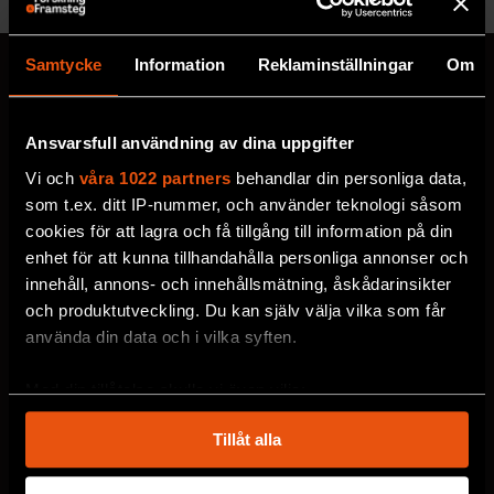
Samtycke
Information
Reklaminställningar
Om
Ansvarsfull användning av dina uppgifter
MISSA ALDRIG EN NYHET
Prenumerera på F&F:s
Vi och
våra 1022 partners
behandlar din personliga data,
som t.ex. ditt IP-nummer, och använder teknologi såsom
nyhetsbrev här!
cookies för att lagra och få tillgång till information på din
enhet för att kunna tillhandahålla personliga annonser och
innehåll, annons- och innehållsmätning, åskådarinsikter
Välj utskick, ange mejladress och klicka på
och produktutveckling. Du kan själv välja vilka som får
prenumereraknappen. Läs om hur vi
använda din data och i vilka syften.
behandlar
dina personuppgifter
.
Med din tillåtelse skulle vi även vilja:
Samla in information om din geografiska plats
VECKOBREV MED NYHETER
Tillåt alla
som kan ha en noggrannhet på upp till flera meter
MÅNADENS BOKTIPS
Identifiera din enhet genom att aktivt skanna den