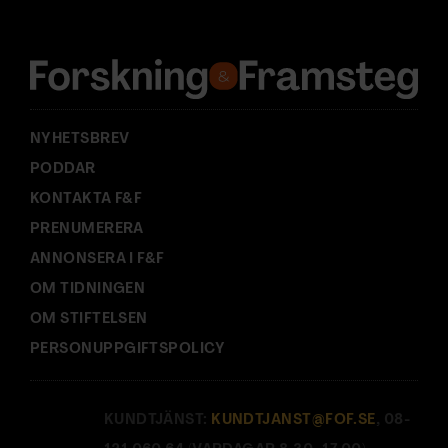
r
e
s
s
:
NYHETSBREV
PODDAR
KONTAKTA F&F
PRENUMERERA
ANNONSERA I F&F
OM TIDNINGEN
OM STIFTELSEN
PERSONUPPGIFTSPOLICY
KUNDTJÄNST:
KUNDTJANST@FOF.SE
, 08-