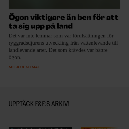
ARKIV & E-TIDNING
LYSSNA/PODD
Ögon viktigare än ben för att
ta sig upp på land
EVENEMANG & RESOR
Det var inte
lemmar som var förutsättningen för
ryggradsdjurens utveckling från vattenlevande till
SHOP
landlevande arter. Det som krävdes var bättre
ögon.
KONTAKTA F&F
MILJÖ & KLIMAT
SKRIV I F&F
PRENUMERERA PÅ F&F
UPPTÄCK F&F:S ARKIV!
ANNONSERA I F&F
OM F&F