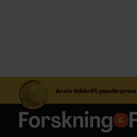
Prenumerera
Logga in
NYHETSBREV
ÄMNEN
Årets tidskrift populärpres
ARKIV & E-TIDNING
LYSSNA/PODD