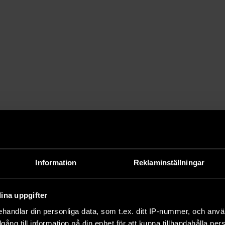
Information
Reklaminställningar
ina uppgifter
handlar din personliga data, som t.ex. ditt IP-nummer, och anv
illgång till information på din enhet för att kunna tillhandahålla pe