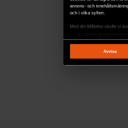
annons- och innehållsmätning
och i vilka syften.
Med din tillåtelse skulle vi äve
Samla in information 
Identifiera din enhet 
Ta reda på mer om hur dina pe
Avvisa
eller dra tillbaka ditt samtyc
Vi använder enhetsidentifierar
sociala medier och analysera 
till de sociala medier och a
med annan information som du 