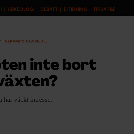
I
ARKEOLOGI
DEBATT
E-TIDNING
TIPSA F&F
P
BEKÄMPNINGSMEDEL
ten inte bort
oväxten?
har väckt intresse.