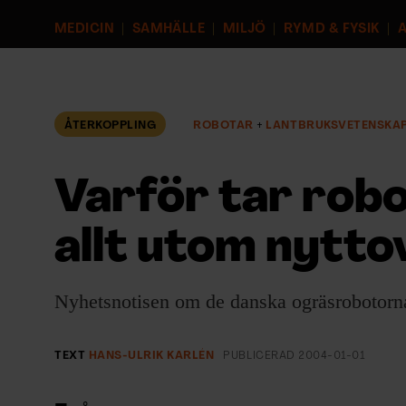
EVENEMANG & RESOR
MEDICIN
SAMHÄLLE
MILJÖ
RYMD & FYSIK
A
SHOP
KONTAKTA F&F
ÅTERKOPPLING
ROBOTAR
LANTBRUKSVETENSKA
SKRIV I F&F
Varför tar robo
PRENUMERERA PÅ F&F
allt utom nytt
ANNONSERA I F&F
Nyhetsnotisen om de danska ogräsrobotorna 
OM F&F
TEXT
HANS-ULRIK KARLÉN
PUBLICERAD
2004-01-01