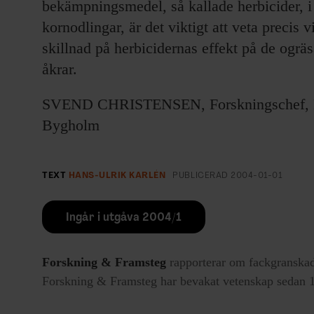
bekämpningsmedel, så kallade herbicider, i
kornodlingar, är det viktigt att veta precis v
skillnad på herbicidernas effekt på de ogr
åkrar.
SVEND CHRISTENSEN, Forskningschef, D
Bygholm
TEXT
HANS-ULRIK KARLÉN
PUBLICERAD
2004-01-01
Ingår i utgåva 2004/1
Forskning & Framsteg
rapporterar om fackgranskad
Forskning & Framsteg har bevakat vetenskap sedan 19