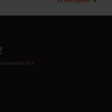
Se alla utgåvor
!
vi behandlar
dina