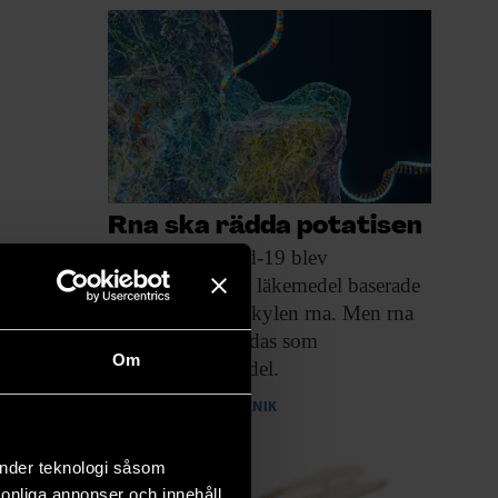
Rna ska rädda potatisen
Vaccin mot covid-19
blev
genombrottet för läke­medel baserade
på budbärar­molekylen rna. Men rna
kan också användas som
Om
bekämpningsmedel.
PREMIUM
TEKNIK
änder teknologi såsom
rsonliga annonser och innehåll,