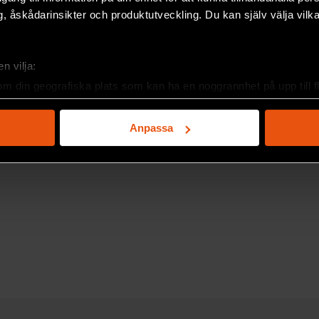
, åskådarinsikter och produktutveckling. Du kan själv välja vilk
n vilja:
om din geografiska plats som kan ha en noggrannhet på upp till f
genom att aktivt skanna den för specifika kännetecken (fingeravt
rsonliga uppgifter behandlas och ställ in dina preferenser i
deta
Anpassa
ke när som helst från cookie-förklaringen.
e för att anpassa innehållet och annonserna till användarna, tillh
vår trafik. Vi vidarebefordrar även sådana identifierare och anna
nnons- och analysföretag som vi samarbetar med. Dessa kan i sin
har tillhandahållit eller som de har samlat in när du har använt 