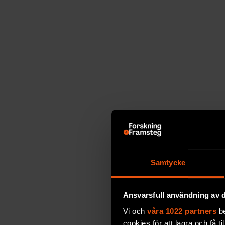
Samtycke
Ansvarsfull användning av d
Vi och
våra 1022 partners
be
cookies för att lagra och få t