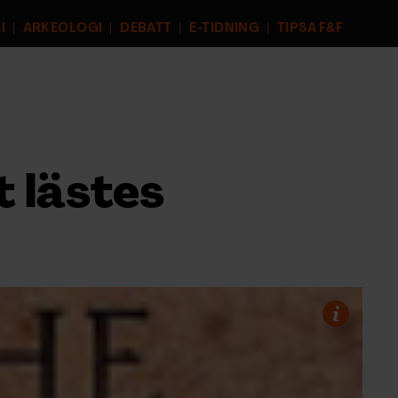
I
ARKEOLOGI
DEBATT
E-TIDNING
TIPSA F&F
t lästes