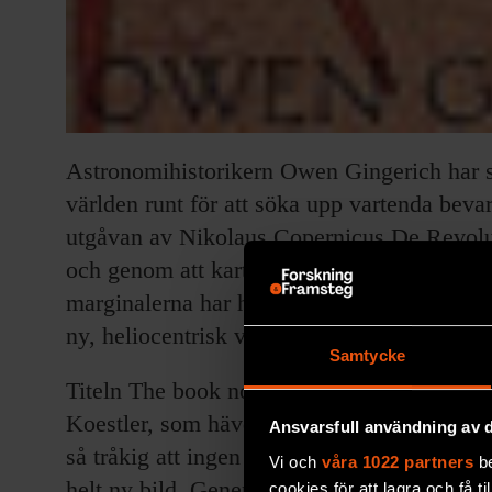
Astronomihistorikern Owen Gingerich har s
världen runt för att söka upp vartenda beva
utgåvan av Nikolaus Copernicus De Revolu
och genom att kartlägga varje boks historia
marginalerna har han fått en bild av hur sa
ny, heliocentrisk världsbild.
Samtycke
Titeln The book nobody read är en ironisk bl
Koestler, som hävdade att De Revolutionibu
Ansvarsfull användning av d
så tråkig att ingen orkade läsa den. Men Gi
Vi och
våra 1022 partners
be
helt ny bild. Generationer av astronomer oc
cookies för att lagra och få t