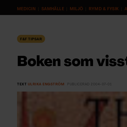
EVENEMANG & RESOR
MEDICIN
SAMHÄLLE
MILJÖ
RYMD & FYSIK
A
SHOP
KONTAKTA F&F
F&F TIPSAR
SKRIV I F&F
Boken som viss
PRENUMERERA PÅ F&F
ANNONSERA I F&F
TEXT
ULRIKA ENGSTRÖM
PUBLICERAD
2004-07-01
OM F&F