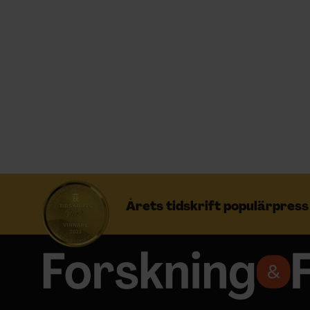
Prenumerera
Logga in
NYHETSBREV
ÄMNEN
Årets tidskrift populärpres
ARKIV & E-TIDNING
LYSSNA/PODD