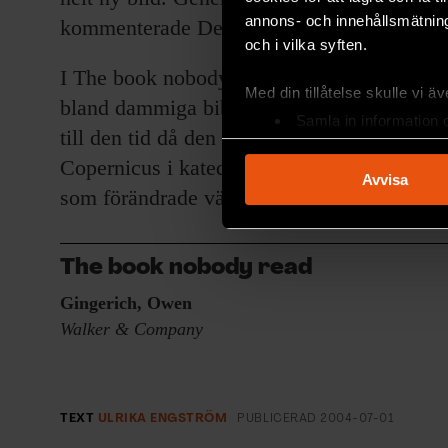
annons- och innehållsmätning
kommenterade De Revolutionibus flitigt, d
och i vilka syften.
I The book nobody read får läsaren följa G
Med din tillåtelse skulle vi äve
bland dammiga bibliotek och på bokauktione
Samla in information 
till den tid då den unge matematikern Geo
Identifiera din enhet 
Copernicus i katedralen i Frombork, och de
Ta reda på mer om hur dina pe
Avvisa
som förändrade världen.
eller dra tillbaka ditt samtyc
Vi använder enhetsidentifierar
The book nobody read
sociala medier och analysera 
till de sociala medier och a
Gingerich, Owen
med annan information som du 
Walker & Company
TEXT
ULRIKA ENGSTRÖM
PUBLICERAD
2004-07-01