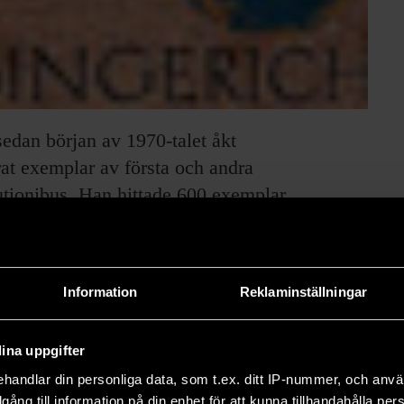
edan början av 1970-talet åkt
rat exemplar av första och andra
tionibus. Han hittade 600 exemplar,
 och läsa anteckningarna i
mtiden läste Copernicus teser om en
Information
Reklaminställningar
inkning till författaren Arthur
s trots sitt epokgörande innehåll var
ina uppgifter
ngerichs detektivarbete kan nu ge en
handlar din personliga data, som t.ex. ditt IP-nummer, och anv
h matematiker inte bara läste och
illgång till information på din enhet för att kunna tillhandahålla pe