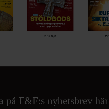
2026/3
2
a på F&F:s nyhetsbrev här