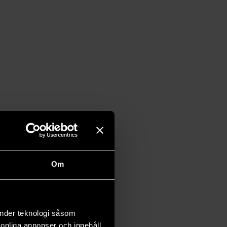
Om
änder teknologi såsom
rsonliga annonser och innehåll,