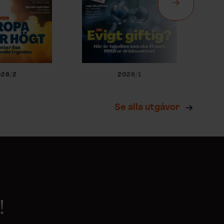
026/2
2026/1
Se alla utgåvor
!