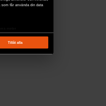
a som får använda din data
lera meter
ryck)
ljsektionen
. Du kan ändra
Tillåt alla
andahålla funktioner för
n information från din enhet
 tur kombinera informationen
deras tjänster.