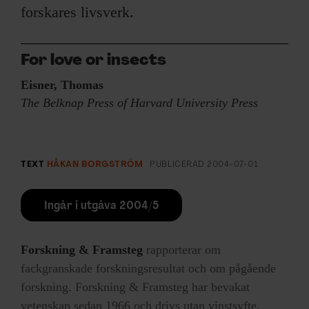
forskares livsverk.
For love or insects
Eisner, Thomas
The Belknap Press of Harvard University Press
TEXT
HÅKAN BORGSTRÖM
PUBLICERAD
2004-07-01
Ingår i utgåva 2004/5
Forskning & Framsteg
rapporterar om
fackgranskade forskningsresultat och om pågående
forskning. Forskning & Framsteg har bevakat
vetenskap sedan 1966 och drivs utan vinstsyfte.