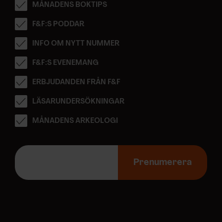
MÅNADENS BOKTIPS
F&F:S PODDAR
INFO OM NYTT NUMMER
F&F:S EVENEMANG
ERBJUDANDEN FRÅN F&F
LÄSARUNDERSÖKNINGAR
MÅNADENS ARKEOLOGI
E
-
Prenumerera
p
o
s
t
a