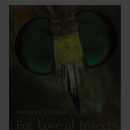
ARKIV & E-TIDNING
LYSSNA/PODD
EVENEMANG & RESOR
SHOP
KONTAKTA F&F
SKRIV I F&F
PRENUMERERA PÅ F&F
ANNONSERA I F&F
OM F&F