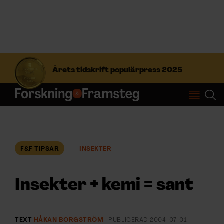
S
ö
Årets tidskrift populärpress 2025
k
e
f
Prenumerera
t
e
r
Logga in
:
F&F TIPSAR
INSEKTER
NYHETSBREV
Insekter + kemi = sant
ÄMNEN
TEXT
HÅKAN BORGSTRÖM
PUBLICERAD
2004-07-01