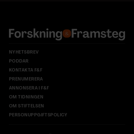
d
r
e
s
s
:
NYHETSBREV
PODDAR
KONTAKTA F&F
PRENUMERERA
ANNONSERA I F&F
OM TIDNINGEN
OM STIFTELSEN
PERSONUPPGIFTSPOLICY