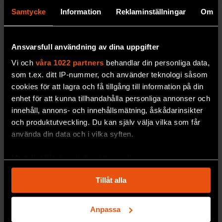
Samtycke
Information
Reklaminställningar
Om
Ansvarsfull användning av dina uppgifter
Vi och
våra 1022 partners
behandlar din personliga data,
som t.ex. ditt IP-nummer, och använder teknologi såsom
cookies för att lagra och få tillgång till information på din
enhet för att kunna tillhandahålla personliga annonser och
innehåll, annons- och innehållsmätning, åskådarinsikter
Granbarkborren gör skogen
och produktutveckling. Du kan själv välja vilka som får
varmare
använda din data och i vilka syften.
Temperaturen kan höjas
med upp till två
grader – men det finns sätt att dämpa effekten
Med din tillåtelse skulle vi även vilja:
av granbarkborren.
Samla in information om din geografiska plats
Tillåt alla
som kan ha en noggrannhet på upp till flera meter
PREMIUM
MILJÖ & KLIMAT
Identifiera din enhet genom att aktivt skanna den
för specifika kännetecken (fingeravtryck)
Anpassa
Ta reda på mer om hur dina personliga uppgifter