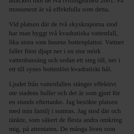
attacken mot de två tvillingtornen 2001. Få
monument är så effektfulla som detta.
Vid platsen där de två skyskraporna stod
har man byggt två kvadratiska vattenfall,
lika stora som husens bottenplattor. Vattnet
faller först djupt ner i en stor mörk
vattenbassäng och sedan ett steg till, ner i
ett till synes bottenlöst kvadratiskt hål.
Ljudet från vattenfallen stänger effektivt
ute stadens buller och det är som gjort för
en stunds eftertanke. Jag besökte platsen
med min familj i somras. Jag stod där och
tänkte, som säkert de flesta andra omkring
mig, på attentaten. De många liven som