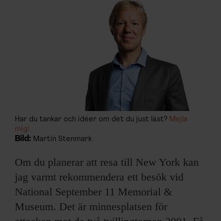
ARKIV & E-TIDNING
LYSSNA/PODD
EVENEMANG & RESOR
SHOP
KONTAKTA F&F
Har du tankar och idéer om det du just läst?
Mejla
mig!
SKRIV I F&F
Bild:
Martin Stenmark
Om du planerar att resa till New York kan
PRENUMERERA PÅ F&F
jag varmt rekommendera ett besök vid
ANNONSERA I F&F
National September 11 Memorial &
Museum. Det är minnesplatsen för
OM F&F