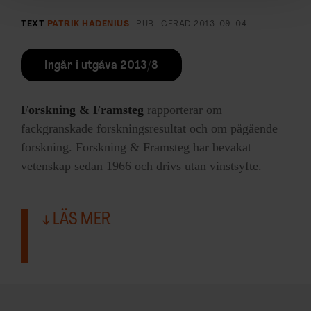
och annonserna till användarna, tillhandahålla funktioner
för sociala medier och analysera vår trafik. Vi
TEXT
PATRIK HADENIUS
PUBLICERAD
2013-09-04
vidarebefordrar även sådana identifierare och annan
information från din enhet till de sociala medier och
Ingår i utgåva 2013/8
annons- och analysföretag som vi samarbetar med.
Dessa kan i sin tur kombinera informationen med annan
information som du har tillhandahållit eller som de har
Forskning & Framsteg
rapporterar om
samlat in när du har använt deras tjänster.
fackgranskade forskningsresultat och om pågående
forskning. Forskning & Framsteg har bevakat
vetenskap sedan 1966 och drivs utan vinstsyfte.
LÄS MER