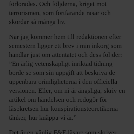
förlorades. Och följderna, kriget mot
terrorismen, som fortfarande rasar och
skördar så många liv.
När jag kommer hem till redaktionen efter
semestern ligger ett brev i min inkorg som
handlar just om attentatet och dess följder:
”En ärlig vetenskapligt inriktad tidning
borde se som sin uppgift att beskriva de
uppenbara orimligheterna i den officiella
versionen. Eller, om ni är ängsliga, skriv en
artikel om händelsen och redogör för
läsekretsen hur konspirationsteoretikerna
tänker, hur knäppa vi är.”
Det är en vänlig F&F-läsare som skriver,