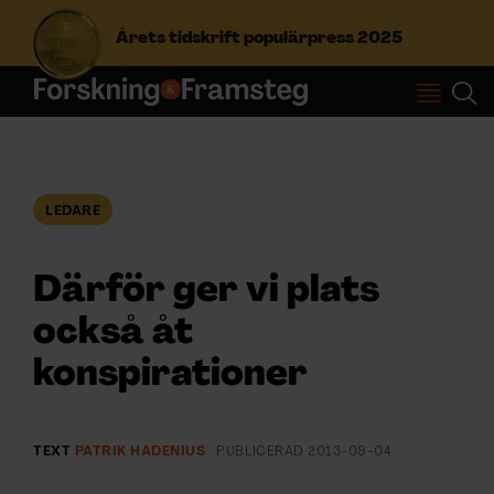
Årets tidskrift populärpress 2025
S
ö
k
e
f
LEDARE
Prenumerera
t
e
r
Därför ger vi plats
Logga in
:
också åt
konspirationer
NYHETSBREV
ÄMNEN
TEXT
PATRIK HADENIUS
PUBLICERAD
2013-09-04