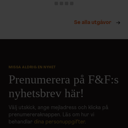
Se alla utgåvor
MISSA ALDRIG EN NYHET
Prenumerera på F&F:s
nyhetsbrev här!
Välj utskick, ange mejladress och klicka på
prenumereraknappen. Läs om hur vi
behandlar
dina personuppgifter
.