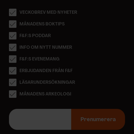
VECKOBREV MED NYHETER
MÅNADENS BOKTIPS
F&F:S PODDAR
INFO OM NYTT NUMMER
F&F:S EVENEMANG
ERBJUDANDEN FRÅN F&F
LÄSARUNDERSÖKNINGAR
MÅNADENS ARKEOLOGI
E
-
Prenumerera
p
o