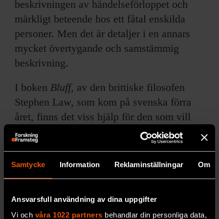
beskrivningen av händelseförloppet och
märkligt beteende hos ett fåtal enskilda
personer. Men det är detaljer i en annars
mycket övertygande och samstämmig
beskrivning.
I boken
Bluff
, av den brittiske filosofen
Stephen Law, som kom på svenska förra
året, finns det viss hjälp för den som vill
avslöja och argumentera mot
pseudovetenskap, sekterism och
konspirationsteorier. Men det är egentligen
Samtycke
Information
Reklaminställningar
Om
inte själva avslöjandet och
argumentationen som är det stora
Ansvarsfull användning av dina uppgifter
problemet, utan tiden och energin. Ett svar
Vi och
våra 1022 partners
behandlar din personliga data,