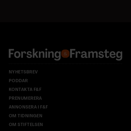
s
t
a
d
r
e
s
s
:
NYHETSBREV
PODDAR
KONTAKTA F&F
PRENUMERERA
ANNONSERA I F&F
OM TIDNINGEN
OM STIFTELSEN