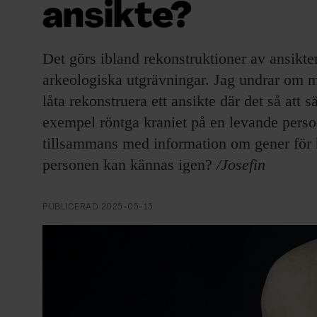
ansikte?
EVENEMANG & RESOR
SHOP
Det görs ibland rekonstruktioner av ansikte
arkeologiska utgrävningar. Jag undrar om ma
KONTAKTA F&F
låta rekonstruera ett ansikte där det så att sä
exempel röntga kraniet på en levande perso
SKRIV I F&F
tillsammans med information om gener för hå
PRENUMERERA PÅ F&F
personen kan kännas igen?
/Josefin
ANNONSERA I F&F
PUBLICERAD
2025-05-15
OM F&F