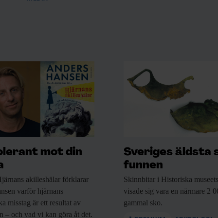
ev •
olerant mot din
Sveriges äldsta 
a
funnen
järnans akilleshälar förklarar
Skinnbitar i Historiska
museets
nsen varför hjärnans
visade sig vara en närmare 2 0
a misstag är ett resultat av
gammal sko.
n – och vad vi kan göra åt det.