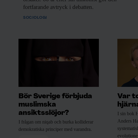
fortfarande avtryck i debatten.
Inlogg till
fof.se
och app •
E-tidning
• Nyhetsbr
Rabatt på våra evenemang
SOCIOLOGI
Beställ i dag!
Bör Sverige förbjuda
Var t
muslimska
hjärn
ansiktsslöjor?
I sin bok
H
Anders Ha
I frågan om
niqab och burka kolliderar
systematisk
demokratiska principer med varandra.
evolutione