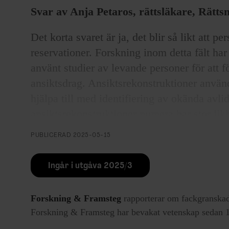
Svar av Anja Petaros, rättsläkare, Rätts
Det korta svaret är ja, det blir så likt att 
reservationer. Forskning inom detta fält har
använt studier av levande personer för att f
ansiktsdrag. Ansiktsrekonstruktioner använd
hjälpa till med identifiering av okända avlid
ansiktsrekonstruktioner numera har stor li
PUBLICERAD
2025-05-15
Trots stora framsteg inom fältet finns fortf
att resultatet ibland snarare ger en uppskattn
Ingår i utgåva 2025/3
”genomsnittligt ansikte”), snarare än ett exa
rekonstruktionen inte bara utgår från det in
Forskning & Framsteg
rapporterar om fackgranskad
befolkningsdata. Antaganden om exempelvi
Forskning & Framsteg har bevakat vetenskap sedan 19
mjukvävnaders tjocklek i rekonstruktionen,