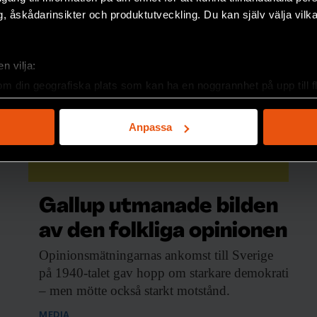
, åskådarinsikter och produktutveckling. Du kan själv välja vilk
n vilja:
F:s nyhetsbrev!
om din geografiska plats som kan ha en noggrannhet på upp till f
genom att aktivt skanna den för specifika kännetecken (fingeravt
rsonliga uppgifter behandlas och ställ in dina preferenser i
deta
Anpassa
ke när som helst från cookie-förklaringen.
e för att anpassa innehållet och annonserna till användarna, tillh
vår trafik. Vi vidarebefordrar även sådana identifierare och anna
Gallup utmanade bilden
nnons- och analysföretag som vi samarbetar med. Dessa kan i sin
har tillhandahållit eller som de har samlat in när du har använt 
av den folkliga opinionen
Opinionsmätningarnas ankomst till
Sverige
på 1940-talet gav hopp om starkare demokrati
&
– men mötte också starkt motstånd.
MEDIA