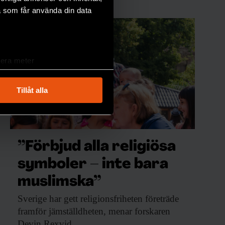
a som får använda din data
lera meter
ryck)
ljsektionen
. Du kan ändra
Tillåt alla
andahålla funktioner för
n information från din enhet
”Förbjud alla religiösa
 tur kombinera informationen
deras tjänster.
symboler – inte bara
muslimska”
Sverige har gett
religionsfriheten företräde
framför jämställdheten, menar forskaren
Devin Rexvid.