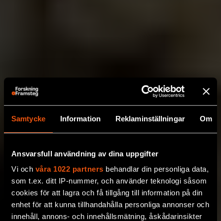
Samtycke
Information
Reklaminställningar
Om
Ansvarsfull användning av dina uppgifter
Vi och
våra 1022 partners
behandlar din personliga data,
som t.ex. ditt IP-nummer, och använder teknologi såsom
cookies för att lagra och få tillgång till information på din
enhet för att kunna tillhandahålla personliga annonser och
innehåll, annons- och innehållsmätning, åskådarinsikter