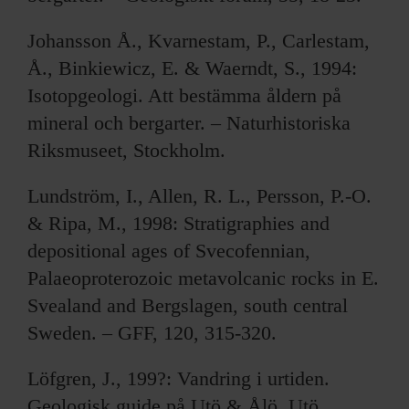
Johansson Å., Kvarnestam, P., Carlestam,
Å., Binkiewicz, E. & Waerndt, S., 1994:
Isotopgeologi. Att bestämma åldern på
mineral och bergarter. – Naturhistoriska
Riksmuseet, Stockholm.
Lundström, I., Allen, R. L., Persson, P.-O.
& Ripa, M., 1998: Stratigraphies and
depositional ages of Svecofennian,
Palaeoproterozoic metavolcanic rocks in E.
Svealand and Bergslagen, south central
Sweden. – GFF, 120, 315-320.
Löfgren, J., 199?: Vandring i urtiden.
Geologisk guide på Utö & Ålö. Utö