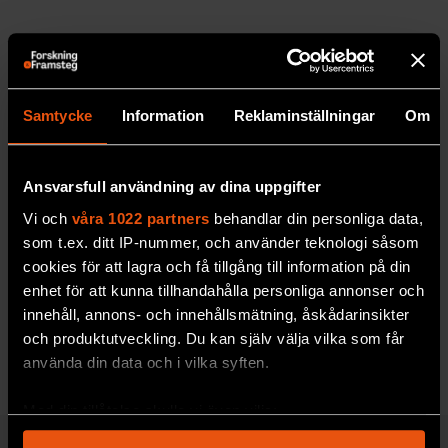
PUBLICERAD
2003-06-01
Ingår i utgåva 2003/4
Samtycke
Information
Reklaminställningar
Om
Forskning & Framsteg
rapporterar om
Ansvarsfull användning av dina uppgifter
fackgranskade forskningsresultat och om pågående
forskning. Forskning & Framsteg har bevakat
Vi och
våra 1022 partners
behandlar din personliga data,
som t.ex. ditt IP-nummer, och använder teknologi såsom
vetenskap sedan 1966 och drivs utan vinstsyfte.
cookies för att lagra och få tillgång till information på din
enhet för att kunna tillhandahålla personliga annonser och
innehåll, annons- och innehållsmätning, åskådarinsikter
LÄS MER
och produktutveckling. Du kan själv välja vilka som får
använda din data och i vilka syften.
Med din tillåtelse skulle vi även vilja:
Samla in information om din geografiska plats