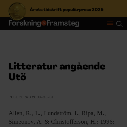
Årets tidskrift populärpress 2025
S
ö
k
e
f
Prenumerera
t
Litteratur angående
e
r
Logga in
Utö
:
NYHETSBREV
PUBLICERAD
2003-06-01
Allen, R., L., Lundström, I., Ripa, M.,
ÄMNEN
Simeonov, A. & Christofferson, H.: 1996: