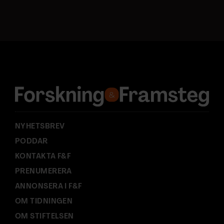
o
s
t
a
d
r
e
s
s
:
NYHETSBREV
PODDAR
KONTAKTA F&F
PRENUMERERA
ANNONSERA I F&F
OM TIDNINGEN
OM STIFTELSEN