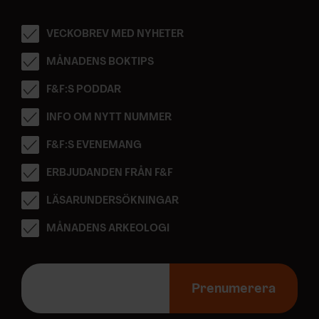
VECKOBREV MED NYHETER
MÅNADENS BOKTIPS
F&F:S PODDAR
INFO OM NYTT NUMMER
F&F:S EVENEMANG
ERBJUDANDEN FRÅN F&F
LÄSARUNDERSÖKNINGAR
MÅNADENS ARKEOLOGI
E
-
Prenumerera
p