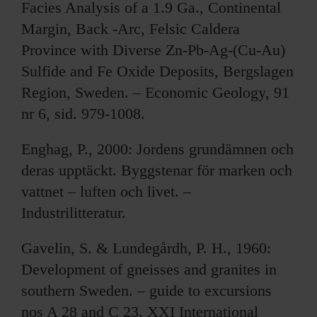
ARKIV & E-TIDNING
Facies Analysis of a 1.9 Ga., Continental
Margin, Back -Arc, Felsic Caldera
LYSSNA/PODD
Province with Diverse Zn-Pb-Ag-(Cu-Au)
Sulfide and Fe Oxide Deposits, Bergslagen
EVENEMANG & RESOR
Region, Sweden. – Economic Geology, 91
nr 6, sid. 979-1008.
SHOP
Enghag, P., 2000: Jordens grundämnen och
KONTAKTA F&F
deras upptäckt. Byggstenar för marken och
vattnet – luften och livet. –
SKRIV I F&F
Industrilitteratur.
PRENUMERERA PÅ F&F
Gavelin, S. & Lundegårdh, P. H., 1960:
Development of gneisses and granites in
ANNONSERA I F&F
southern Sweden. – guide to excursions
OM F&F
nos A 28 and C 23. XXI International