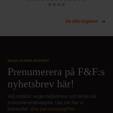
Se alla utgåvor
MISSA ALDRIG EN NYHET
Prenumerera på F&F:s
nyhetsbrev här!
Välj utskick, ange mejladress och klicka på
prenumereraknappen. Läs om hur vi
behandlar
dina personuppgifter
.