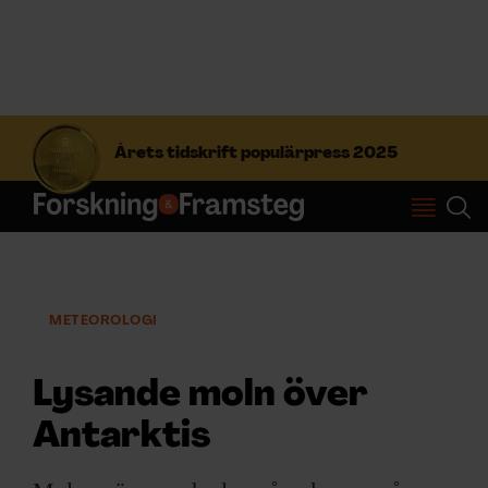
S
ö
Årets tidskrift populärpress 2025
k
e
f
Prenumerera
t
e
r
Logga in
:
METEOROLOGI
NYHETSBREV
Lysande moln över
Antarktis
ÄMNEN