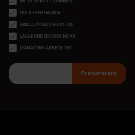
INFO OM NYTT NUMMER
F&F:S EVENEMANG
ERBJUDANDEN FRÅN F&F
LÄSARUNDERSÖKNINGAR
MÅNADENS ARKEOLOGI
E
-
Prenumerera
p
o
s
t
a
d
r
e