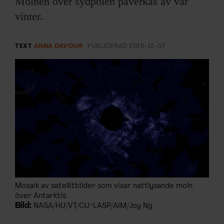
Molnen över sydpolen påverkas av vår
ARKIV & E-TIDNING
vinter.
LYSSNA/PODD
TEXT
ANNA DAVOUR
PUBLICERAD
2016-12-07
EVENEMANG & RESOR
SHOP
KONTAKTA F&F
SKRIV I F&F
PRENUMERERA PÅ F&F
Mosaik av satellitbilder som visar nattlysande moln
ANNONSERA I F&F
över Antarktis.
Bild:
NASA/HU/VT/CU-LASP/AIM/Joy Ng
OM F&F