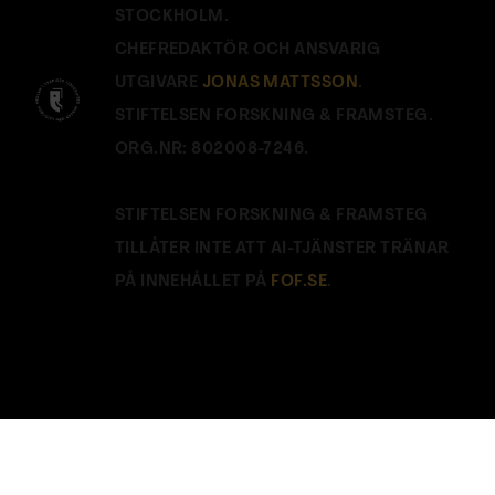
STOCKHOLM.
CHEFREDAKTÖR OCH ANSVARIG
UTGIVARE
JONAS MATTSSON
.
STIFTELSEN FORSKNING & FRAMSTEG.
ORG.NR: 802008-7246.
STIFTELSEN FORSKNING & FRAMSTEG
TILLÅTER INTE ATT AI-TJÄNSTER TRÄNAR
PÅ INNEHÅLLET PÅ
FOF.SE
.
Stäng