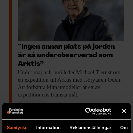
”Ingen annan plats på jorden
är så underobserverad som
Arktis”
Under maj och
juni leder Michael Tjernström
en expedition till Arktis med isbrytaren Oden.
Att förbättra klimatmodeller är ett av
expeditionens främsta mål.
PREMIUM
MILJÖ & KLIMAT
Samtycke
Information
Reklaminställningar
Om