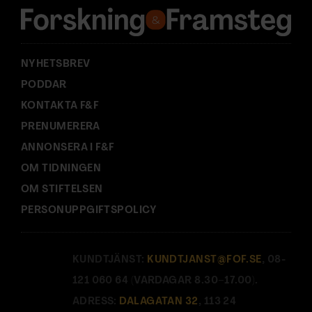
s
s
:
NYHETSBREV
PODDAR
KONTAKTA F&F
PRENUMERERA
ANNONSERA I F&F
OM TIDNINGEN
OM STIFTELSEN
PERSONUPPGIFTSPOLICY
KUNDTJÄNST:
KUNDTJANST@FOF.SE
, 08-
121 060 64 (VARDAGAR 8.30–17.00).
ADRESS:
DALAGATAN 32
, 113 24