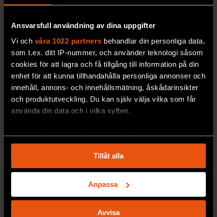
Ansvarsfull användning av dina uppgifter
Vi och
våra 1022 partners
behandlar din personliga data,
som t.ex. ditt IP-nummer, och använder teknologi såsom
cookies för att lagra och få tillgång till information på din
enhet för att kunna tillhandahålla personliga annonser och
Hur stort problem är
innehåll, annons- och innehållsmätning, åskådarinsikter
och produktutveckling. Du kan själv välja vilka som får
tomgång?
använda din data och i vilka syften.
Hur mycket förbrukar
en förbränningsmotor
när bilen inte rullar?
Med din tillåtelse skulle vi även vilja:
PREMIUM
MILJÖ & KLIMAT
Samla in information om din geografiska plats
Tillåt alla
som kan ha en noggrannhet på upp till flera meter
Identifiera din enhet genom att aktivt skanna den
för specifika kännetecken (fingeravtryck)
Anpassa
Ta reda på mer om hur dina personliga uppgifter
behandlas och ställ in dina preferenser i
detaljsektionen
.
Avvisa