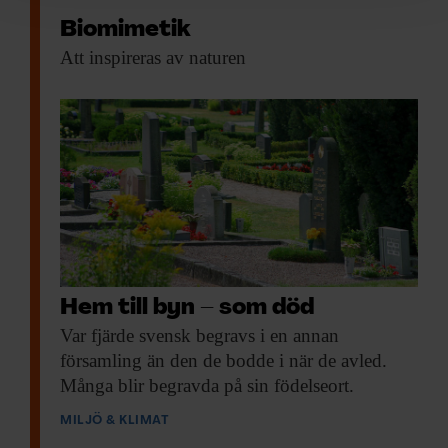
för sociala medier och analysera vår trafik. Vi
Biomimetik
vidarebefordrar även sådana identifierare och annan
Att inspireras av
naturen
information från din enhet till de sociala medier och
annons- och analysföretag som vi samarbetar med.
Dessa kan i sin tur kombinera informationen med annan
information som du har tillhandahållit eller som de har
samlat in när du har använt deras tjänster.
Hem till byn – som död
Var fjärde svensk
begravs i en annan
församling än den de bodde i när de avled.
Många blir begravda på sin födelseort.
MILJÖ & KLIMAT