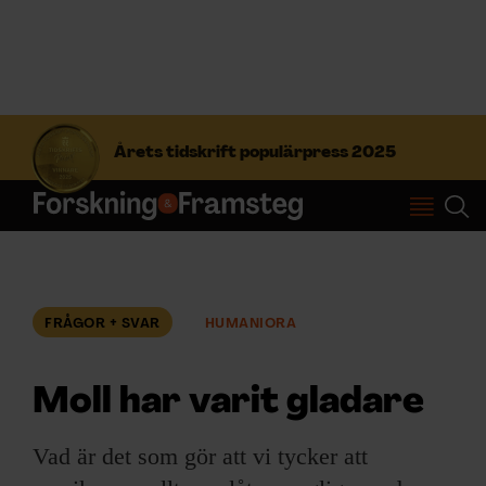
S
ö
Årets tidskrift populärpress 2025
k
e
f
Prenumerera
t
e
r
Logga in
:
FRÅGOR + SVAR
HUMANIORA
NYHETSBREV
Moll har varit gladare
ÄMNEN
Vad är det som gör att vi tycker att