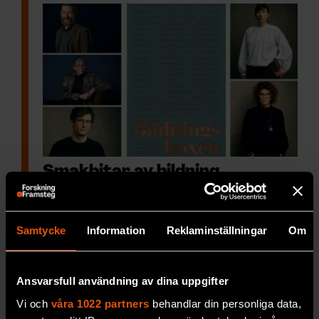
Smakbitar av bildning
Sedan Stockholms universitet
drog igång
Bildningspodden 2015 har den vuxit till en av
de mest hörvärda poddarna inom humaniora.
Samtycke
Information
Reklaminställningar
Om
Efter ett tag växte Bildningspodden till…
SAMHÄLLE & KULTUR
Ansvarsfull användning av dina uppgifter
Vi och
våra 1022 partners
behandlar din personliga data,