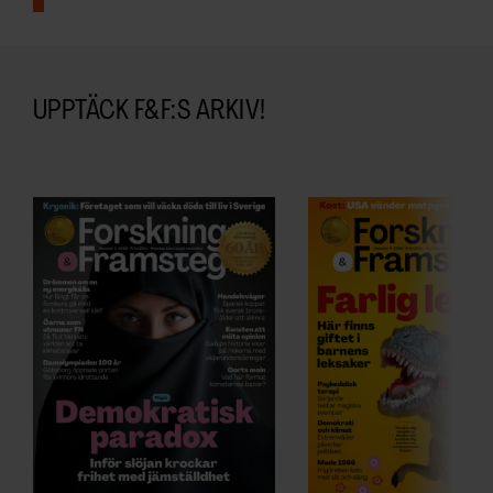
UPPTÄCK F&F:S ARKIV!