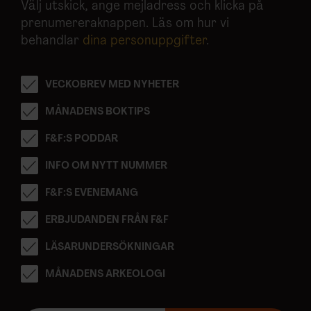
Välj utskick, ange mejladress och klicka på
prenumereraknappen. Läs om hur vi
behandlar
dina personuppgifter
.
VECKOBREV MED NYHETER
MÅNADENS BOKTIPS
F&F:S PODDAR
INFO OM NYTT NUMMER
F&F:S EVENEMANG
ERBJUDANDEN FRÅN F&F
LÄSARUNDERSÖKNINGAR
MÅNADENS ARKEOLOGI