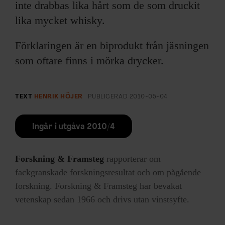
ARKIV & E-TIDNING
inte drabbas lika hårt som de som druckit
lika mycket whisky.
LYSSNA/PODD
Förklaringen är en biprodukt från jäsningen
EVENEMANG & RESOR
som oftare finns i mörka drycker.
SHOP
TEXT
HENRIK HÖJER
PUBLICERAD
2010-05-04
KONTAKTA F&F
Ingår i utgåva 2010/4
SKRIV I F&F
Forskning & Framsteg
rapporterar om
PRENUMERERA PÅ F&F
fackgranskade forskningsresultat och om pågående
forskning. Forskning & Framsteg har bevakat
ANNONSERA I F&F
vetenskap sedan 1966 och drivs utan vinstsyfte.
OM F&F