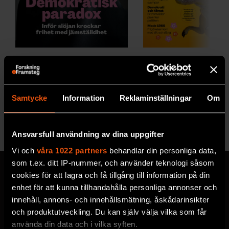
2026/5
2026/4
Samtycke
Information
Reklaminställningar
Om
Se alla utgåvor
Ansvarsfull användning av dina uppgifter
Vi och
våra 1022 partners
behandlar din personliga data,
som t.ex. ditt IP-nummer, och använder teknologi såsom
cookies för att lagra och få tillgång till information på din
enhet för att kunna tillhandahålla personliga annonser och
innehåll, annons- och innehållsmätning, åskådarinsikter
MISSA ALDRIG EN NYHET
och produktutveckling. Du kan själv välja vilka som får
Prenumerera på F&F:s
använda din data och i vilka syften.