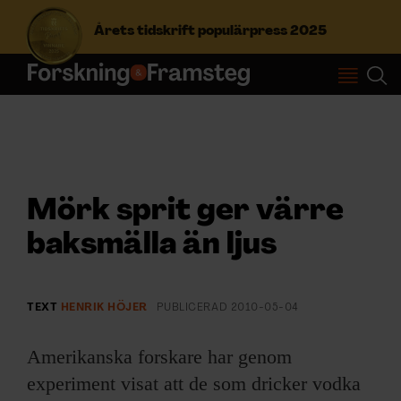
Årets tidskrift populärpress 2025
S
ö
k
e
f
Prenumerera
t
Mörk sprit ger värre
e
r
Logga in
baksmälla än ljus
:
NYHETSBREV
TEXT
HENRIK HÖJER
PUBLICERAD
2010-05-04
Amerikanska forskare har genom
ÄMNEN
experiment visat att de som dricker vodka