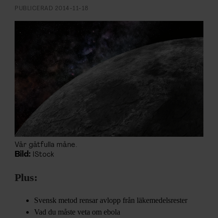
ARKIV & E-TIDNING
PUBLICERAD
2014-11-18
LYSSNA/PODD
EVENEMANG & RESOR
SHOP
KONTAKTA F&F
SKRIV I F&F
Vår gåtfulla måne.
Bild:
IStock
PRENUMERERA PÅ F&F
Plus:
ANNONSERA I F&F
Svensk metod rensar avlopp från läkemedelsrester
OM F&F
Vad du måste veta om ebola