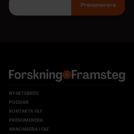
-
Prenumerera
p
o
s
t
a
d
r
e
s
s
:
NYHETSBREV
PODDAR
KONTAKTA F&F
PRENUMERERA
ANNONSERA I F&F