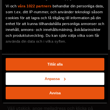
Vi och
våra 1022 partners
behandlar din personliga data,
2026/5
2026/4
som t.ex. ditt IP-nummer, och använder teknologi såsom
cookies för att lagra och få tillgång till information på din
enhet för att kunna tillhandahålla personliga annonser och
innehåll, annons- och innehållsmätning, åskådarinsikter
och produktutveckling. Du kan själv välja vilka som får
Se alla utgåvor
använda din data och i vilka syften.
Med din tillåtelse skulle vi även vilja:
Samla in information om din geografiska plats
Tillåt alla
som kan ha en noggrannhet på upp till flera meter
Identifiera din enhet genom att aktivt skanna den
MISSA ALDRIG EN NYHET
för specifika kännetecken (fingeravtryck)
Anpassa
Prenumerera på F&F:s
Ta reda på mer om hur dina personliga uppgifter
behandlas och ställ in dina preferenser i
detaljsektionen
.
nyhetsbrev här!
Avvisa
Du kan ändra eller dra tillbaka ditt samtycke när som
helst från cookie-förklaringen.
Välj utskick, ange mejladress och klicka på