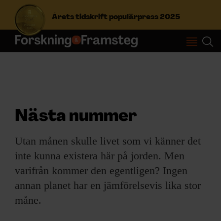
Årets tidskrift populärpress 2025
S
ö
k
e
f
Prenumerera
t
Nästa nummer
e
r
Logga in
:
Utan månen skulle livet som vi känner det
inte kunna existera här på jorden. Men
varifrån kommer den egentligen? Ingen
NYHETSBREV
annan planet har en jämförelsevis lika stor
ÄMNEN
måne.