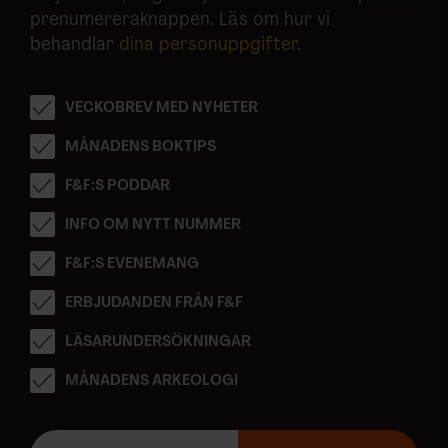
Vi använder enhetsidentifierare för att anpassa innehållet
prenumereraknappen. Läs om hur vi
och annonserna till användarna, tillhandahålla funktioner
behandlar
dina personuppgifter
.
för sociala medier och analysera vår trafik. Vi
vidarebefordrar även sådana identifierare och annan
VECKOBREV MED NYHETER
information från din enhet till de sociala medier och
annons- och analysföretag som vi samarbetar med.
MÅNADENS BOKTIPS
Dessa kan i sin tur kombinera informationen med annan
information som du har tillhandahållit eller som de har
F&F:S PODDAR
samlat in när du har använt deras tjänster.
INFO OM NYTT NUMMER
F&F:S EVENEMANG
ERBJUDANDEN FRÅN F&F
LÄSARUNDERSÖKNINGAR
MÅNADENS ARKEOLOGI
E