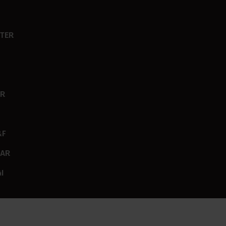
TER
ER
&F
GAR
I