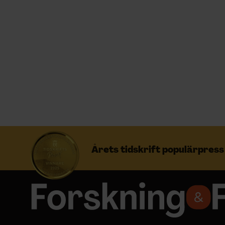
Prenumerera
Logga in
NYHETSBREV
ÄMNEN
Årets tidskrift populärpres
ARKIV & E-TIDNING
LYSSNA/PODD