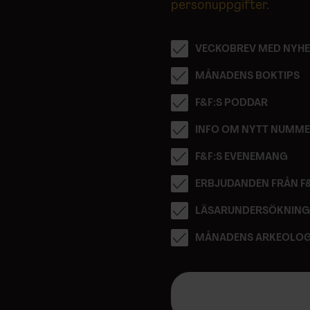
personuppgifter
.
VECKOBREV MED NYHE
MÅNADENS BOKTIPS
F&F:S PODDAR
INFO OM NYTT NUMM
F&F:S EVENEMANG
ERBJUDANDEN FRÅN F
LÄSARUNDERSÖKNIN
MÅNADENS ARKEOLOG
E
-