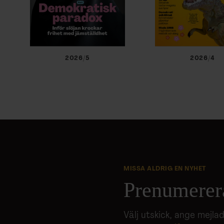
2026/5
2026/4
MISSA ALDRIG EN NYHET
Prenumerer
Välj utskick, ange mejl