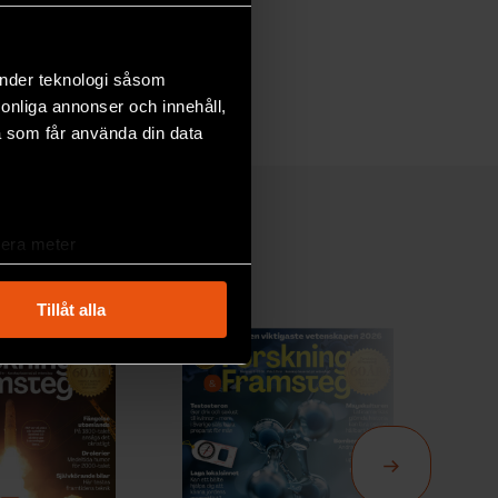
änder teknologi såsom
rsonliga annonser och innehåll,
a som får använda din data
lera meter
ryck)
ljsektionen
. Du kan ändra
Tillåt alla
andahålla funktioner för
n information från din enhet
 tur kombinera informationen
deras tjänster.