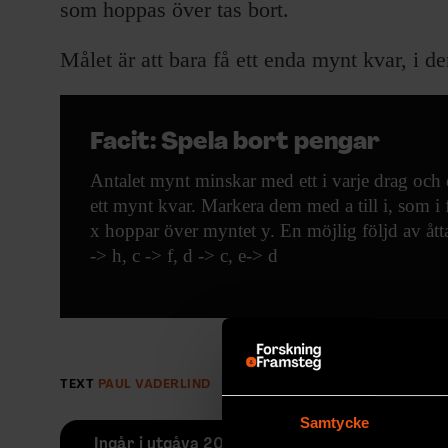
som hoppas över tas bort.
Målet är att bara få ett enda mynt kvar, i de
Facit: Spela bort pengar
Antalet mynt minskar med ett i varje drag och d
ett mynt kvar. Markera dem med a till i, som i 
x hoppar över myntet y. En möjlig följd av åtta d
-> h, c -> f, d -> c, e-> d
TEXT
PAUL VADERLIND
PUBLICERAD
2013-08-05
Samtycke
Ingår i utgåva 2013/7