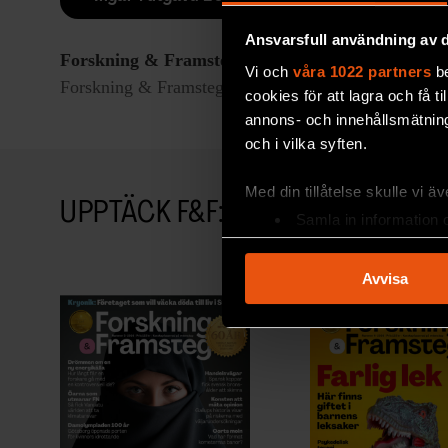
Ansvarsfull användning av d
Forskning & Framsteg
rapporterar om fackgranskad
Vi och
våra 1022 partners
be
Forskning & Framsteg har bevakat vetenskap sedan 19
cookies för att lagra och få t
annons- och innehållsmätning
och i vilka syften.
Med din tillåtelse skulle vi äve
UPPTÄCK F&F:S ARKIV!
Samla in information 
Identifiera din enhet 
Ta reda på mer om hur dina pe
Avvisa
eller dra tillbaka ditt samtyc
Vi använder enhetsidentifierar
sociala medier och analysera 
till de sociala medier och a
med annan information som du 