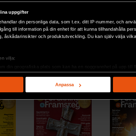
ina uppgifter
e forskningsresultat och om pågående forskning.
handlar din personliga data, som t.ex. ditt IP-nummer, och anv
66 och drivs utan vinstsyfte.
illgång till information på din enhet för att kunna tillhandahålla pe
, åskådarinsikter och produktutveckling. Du kan själv välja vilk
n vilja:
om din geografiska plats som kan ha en noggrannhet på upp till f
genom att aktivt skanna den för specifika kännetecken (fingeravt
rsonliga uppgifter behandlas och ställ in dina preferenser i
deta
Anpassa
ke när som helst från cookie-förklaringen.
e för att anpassa innehållet och annonserna till användarna, tillh
vår trafik. Vi vidarebefordrar även sådana identifierare och anna
nnons- och analysföretag som vi samarbetar med. Dessa kan i sin
har tillhandahållit eller som de har samlat in när du har använt 