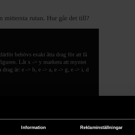
n mittersta rutan. Hur går det till?
ärför behövs exakt åtta drag för att få
figuren. Låt x -> y markera att myntet
rag är: e -> b, e -> a, e -> g, e -> i, d
Information
Reklaminställningar