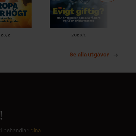
026/2
2026/1
Se alla utgåvor
!
vi behandlar
dina