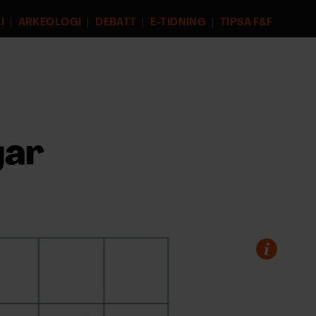
I
ARKEOLOGI
DEBATT
E-TIDNING
TIPSA F&F
gar