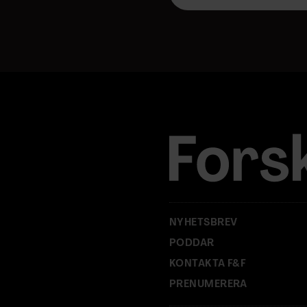
p
o
s
t
a
d
r
e
s
s
:
NYHETSBREV
PODDAR
KONTAKTA F&F
PRENUMERERA