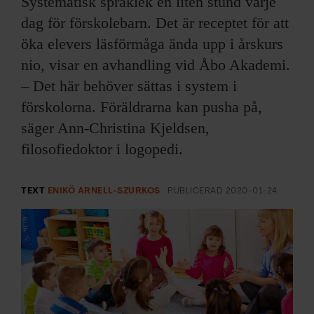
Systematisk språklek en liten stund varje
ARKIV & E-TIDNING
dag för förskolebarn. Det är receptet för att
LYSSNA/PODD
öka elevers läsförmåga ända upp i årskurs
nio, visar en avhandling vid Åbo Akademi.
EVENEMANG & RESOR
– Det här behöver sättas i system i
förskolorna. Föräldrarna kan pusha på,
SHOP
säger Ann-Christina Kjeldsen,
filosofiedoktor i logopedi.
KONTAKTA F&F
SKRIV I F&F
TEXT
ENIKÖ ARNELL-SZURKOS
PUBLICERAD
2020-01-24
PRENUMERERA PÅ F&F
ANNONSERA I F&F
OM F&F