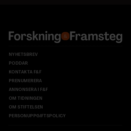
a
d
r
e
s
s
:
NYHETSBREV
PODDAR
KONTAKTA F&F
PRENUMERERA
ANNONSERA I F&F
OM TIDNINGEN
OM STIFTELSEN
PERSONUPPGIFTSPOLICY