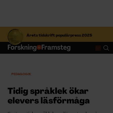
S
ö
Årets tidskrift populärpress 2025
k
e
f
Prenumerera
t
e
r
Logga in
:
PEDAGOGIK
NYHETSBREV
Tidig språklek ökar
elevers läsförmåga
ÄMNEN