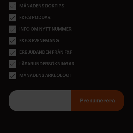
MÅNADENS BOKTIPS
F&F:S PODDAR
INFO OM NYTT NUMMER
F&F:S EVENEMANG
ERBJUDANDEN FRÅN F&F
LÄSARUNDERSÖKNINGAR
MÅNADENS ARKEOLOGI
E
-
Prenumerera
p
o
s
t