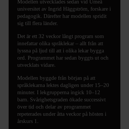
Modellen utvecklades sedan vid Umeå
annons- och analysföretag som vi samarbetar med.
universitet av Ingrid Häggström, forskare i
Dessa kan i sin tur kombinera informationen med annan
pedagogik. Därefter har modellen spridit
information som du har tillhandahållit eller som de har
sig till flera länder.
samlat in när du har använt deras tjänster.
Det är ett 32 veckor långt program som
innefattar olika språklekar – allt från att
lyssna på ljud till att i olika lekar bygga
ord. Programmet har sedan byggts ut och
utvecklats vidare.
Modellen byggde från början på att
språklekarna lektes dagligen under 15–20
minuter. I lekgrupperna ingick 10–12
barn. Svårighetsgraden ökade successivt
över tid och delar av programmet
repeterades under åtta veckor på hösten i
årskurs 1.