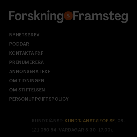
e
s
s
:
NYHETSBREV
PODDAR
KONTAKTA F&F
PRENUMERERA
ANNONSERA I F&F
OM TIDNINGEN
OM STIFTELSEN
PERSONUPPGIFTSPOLICY
KUNDTJÄNST:
KUNDTJANST@FOF.SE
, 08-
121 060 64 (VARDAGAR 8.30–17.00).