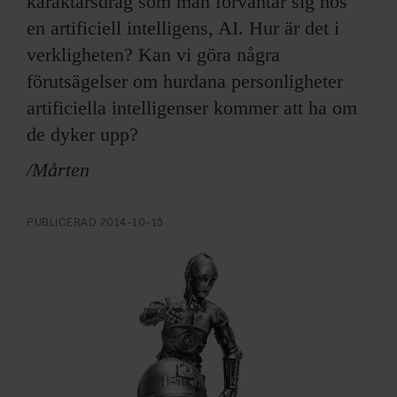
karaktärsdrag som man förväntar sig hos
ARKIV & E-TIDNING
en artificiell intelligens, AI. Hur är det i
LYSSNA/PODD
verkligheten? Kan vi göra några
förutsägelser om hurdana personligheter
EVENEMANG & RESOR
artificiella intelligenser kommer att ha om
de dyker upp?
SHOP
/Mårten
KONTAKTA F&F
PUBLICERAD
2014-10-15
SKRIV I F&F
PRENUMERERA PÅ F&F
ANNONSERA I F&F
OM F&F