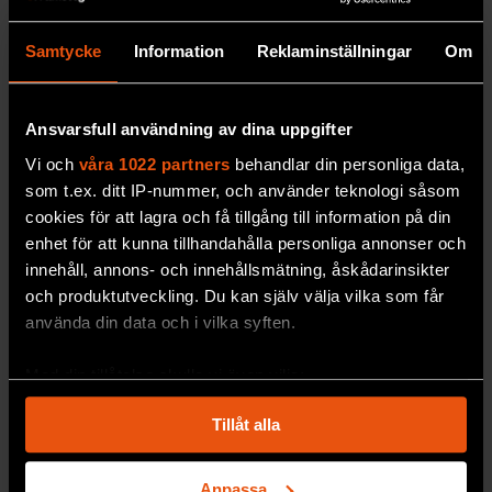
den inte att kunna arbeta för att nå sina
ultimata mål. Av liknande skäl kan den
Samtycke
Information
Reklaminställningar
Om
väntas vilja öka sin intelligens, kopiera sig
själv över till andra maskiner, tillskansa sig
Ansvarsfull användning av dina uppgifter
extra hårdvara och andra materiella
Vi och
våra 1022 partners
behandlar din personliga data,
resurser, samt envist bevara sin ultimata
som t.ex. ditt IP-nummer, och använder teknologi såsom
drivkraft.
cookies för att lagra och få tillgång till information på din
enhet för att kunna tillhandahålla personliga annonser och
/Olle Häggström, professor i matematisk
innehåll, annons- och innehållsmätning, åskådarinsikter
och produktutveckling. Du kan själv välja vilka som får
statistik, Chalmers
använda din data och i vilka syften.
Med din tillåtelse skulle vi även vilja:
PUBLICERAD
2014-10-15
Samla in information om din geografiska plats
Tillåt alla
som kan ha en noggrannhet på upp till flera meter
Ingår i utgåva 2014/9
Identifiera din enhet genom att aktivt skanna den
för specifika kännetecken (fingeravtryck)
Anpassa