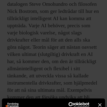
datalogen Steve Omohundro och filosofen
Nick Bostrom, som ger ledtrådar till hur en
tillräckligt intelligent AI kan komma att
uppträda. Varje AI behöver, precis som
varje biologisk varelse, något slags
drivkrafter eller mål för att den alls ska
göra något. Teorin säger att nästan oavsett
vilken ultimat (slutgiltig) drivkraft en AI
har, så kommer den, om den är tillräckligt
allmänintelligent och flexibel i sitt
tänkande, att utveckla vissa så kallade
instrumentella drivkrafter, som hjälpmedel
för att nå sina ultimata mål. Exempelvis
kommer den att försöka undvika att bli
avstängd, ty när den är avstängd kommer