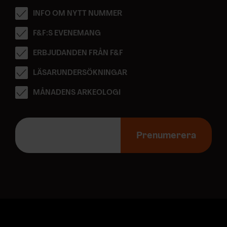
INFO OM NYTT NUMMER
F&F:S EVENEMANG
ERBJUDANDEN FRÅN F&F
LÄSARUNDERSÖKNINGAR
MÅNADENS ARKEOLOGI
E
-
Prenumerera
p
o
s
t
a
d
r