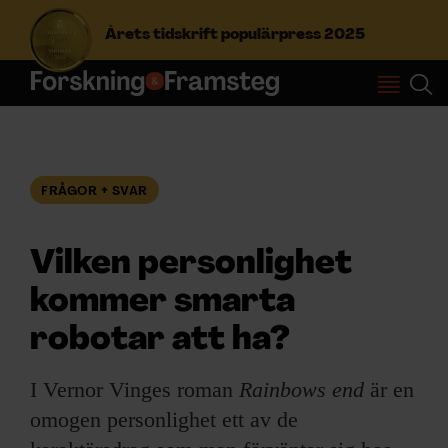
Årets tidskrift populärpress 2025
S
ö
k
e
f
FRÅGOR + SVAR
Prenumerera
t
e
r
Vilken personlighet
Logga in
:
kommer smarta
robotar att ha?
NYHETSBREV
I Vernor Vinges roman
Rainbows end
är en
ÄMNEN
omogen personlighet ett av de