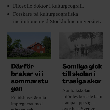
ARKIV & E-TIDNING
Filosofie doktor i kulturgeografi.
Forskare på kulturgeografiska
LYSSNA/PODD
institutionen vid Stockholms universitet.
EVENEMANG & RESOR
SHOP
KONTAKTA F&F
Därför
Somliga gick
SKRIV I F&F
bråkar vi i
till skolan i
PRENUMERERA PÅ F&F
sommarstu
trasiga skor
gan
När folkskolan
ANNONSERA I F&F
infördes
började barn
Fritidshuset är ofta
trampa upp stigar
impregnerat med
OM F&F
över hela Sverige.
minnen och