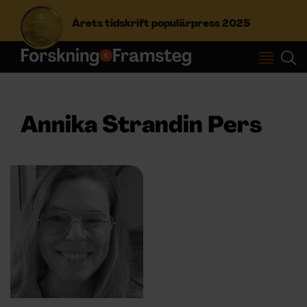
Årets tidskrift populärpress 2025
S
ö
k
e
Annika Strandin Pers
f
Prenumerera
t
e
r
Logga in
:
NYHETSBREV
ÄMNEN