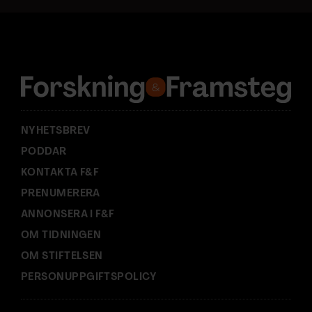
a
d
r
e
s
s
:
NYHETSBREV
PODDAR
KONTAKTA F&F
PRENUMERERA
ANNONSERA I F&F
OM TIDNINGEN
OM STIFTELSEN
PERSONUPPGIFTSPOLICY