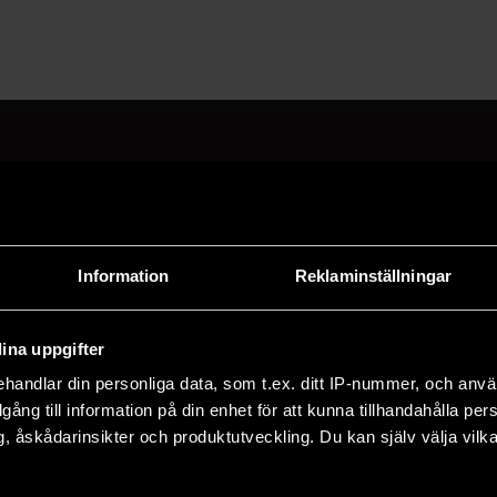
a på F&F:s nyhetsbrev här
Information
Reklaminställningar
adress och klicka på prenumereraknappen. Läs om hur 
ina uppgifter
handlar din personliga data, som t.ex. ditt IP-nummer, och anv
illgång till information på din enhet för att kunna tillhandahålla pe
TER
, åskådarinsikter och produktutveckling. Du kan själv välja vilk