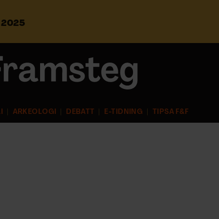
s 2025
S
ö
k
e
f
t
e
r
I
ARKEOLOGI
DEBATT
E-TIDNING
TIPSA F&F
: