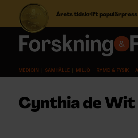
Årets tidskrift populärpres
Prenumerera
Logga in
MEDICIN
SAMHÄLLE
MILJÖ
RYMD & FYSIK
A
NYHETSBREV
ÄMNEN
Cynthia de Wit
ARKIV & E-TIDNING
LYSSNA/PODD