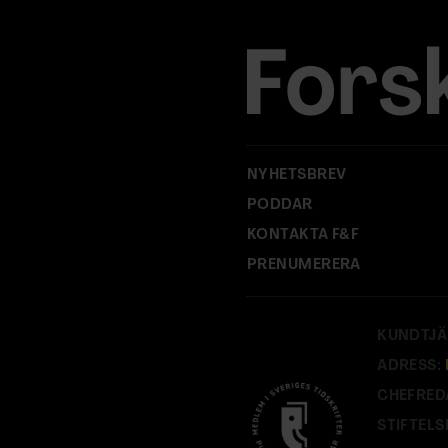
e
s
s
:
NYHETSBREV
PODDAR
KONTAKTA F&F
PRENUMERERA
KUNDTJÄ
ADRESS:
CHEFRED
STIFTELS