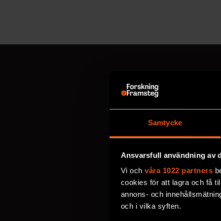
MISSA ALDRIG EN NYHET
Prenumerer
Samtycke
Välj utskick, ange mejl
personuppgifter
.
Ansvarsfull användning av d
Vi och
våra 1022 partners
be
cookies för att lagra och få t
VECKOBREV MED NYHE
annons- och innehållsmätning
MÅNADENS BOKTIPS
och i vilka syften.