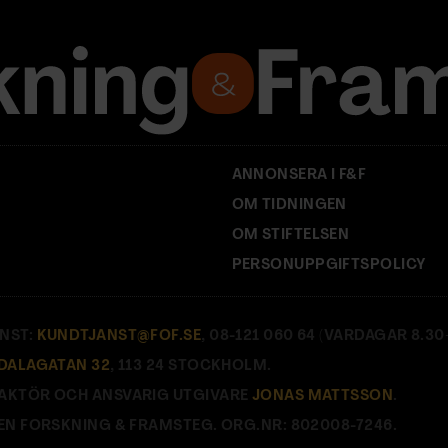
ANNONSERA I F&F
OM TIDNINGEN
OM STIFTELSEN
PERSONUPPGIFTSPOLICY
NST:
KUNDTJANST@FOF.SE
, 08-121 060 64 (VARDAGAR 8.30–
DALAGATAN 32
, 113 24 STOCKHOLM.
AKTÖR OCH ANSVARIG UTGIVARE
JONAS MATTSSON
.
EN FORSKNING & FRAMSTEG. ORG.NR: 802008-7246.