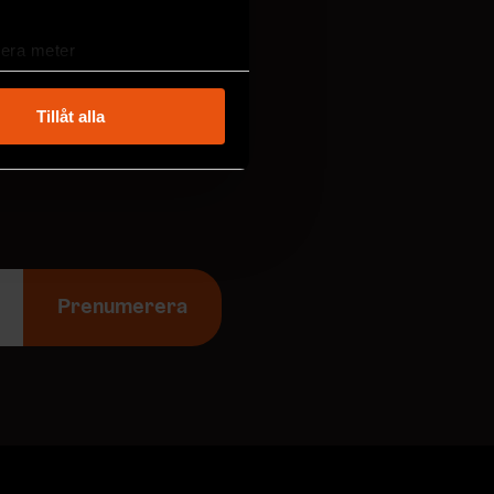
lera meter
ryck)
ljsektionen
. Du kan ändra
Tillåt alla
andahålla funktioner för
n information från din enhet
 tur kombinera informationen
deras tjänster.
Prenumerera