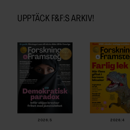
EVENEMANG & RESOR
UPPTÄCK F&F:S ARKIV!
SHOP
KONTAKTA F&F
SKRIV I F&F
PRENUMERERA PÅ F&F
ANNONSERA I F&F
OM F&F
2026/5
2026/4