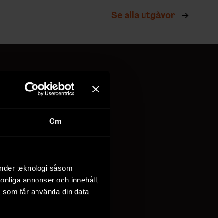
Se alla utgåvor
!
Om
vi behandlar
dina
änder teknologi såsom
rsonliga annonser och innehåll,
a som får använda din data