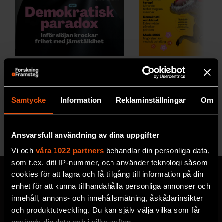
2026/5
2026/4
Samtycke
Information
Reklaminställningar
Om
Se alla utgåvor
Ansvarsfull användning av dina uppgifter
Vi och
våra 1022 partners
behandlar din personliga data,
som t.ex. ditt IP-nummer, och använder teknologi såsom
cookies för att lagra och få tillgång till information på din
enhet för att kunna tillhandahålla personliga annonser och
innehåll, annons- och innehållsmätning, åskådarinsikter
MISSA ALDRIG EN NYHET
och produktutveckling. Du kan själv välja vilka som får
använda din data och i vilka syften.