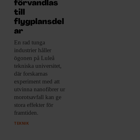
ARKIV & E-TIDNING
förvandlas
till
LYSSNA/PODD
flygplansdel
ar
EVENEMANG & RESOR
En rad tunga
industrier håller
SHOP
ögonen på Luleå
tekniska universitet,
KONTAKTA F&F
där forskarnas
experiment med att
SKRIV I F&F
utvinna nanofibrer ur
morotsavfall kan ge
PRENUMERERA PÅ F&F
stora effekter för
framtiden.
ANNONSERA I F&F
TEKNIK
OM F&F