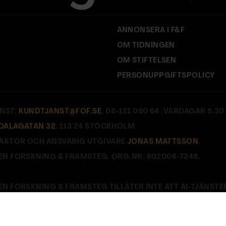
ANNONSERA I F&F
OM TIDNINGEN
OM STIFTELSEN
PERSONUPPGIFTSPOLICY
NST:
KUNDTJANST@FOF.SE
, 08-121 060 64 (VARDAGAR 8.30–
DALAGATAN 32
, 113 24 STOCKHOLM.
AKTÖR OCH ANSVARIG UTGIVARE
JONAS MATTSSON
.
EN FORSKNING & FRAMSTEG. ORG.NR: 802008-7246.
EN FORSKNING & FRAMSTEG TILLÅTER INTE ATT AI-TJÄNSTE
E
.
Stäng