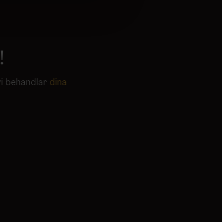
n information från din enhet
 tur kombinera informationen
deras tjänster.
!
vi behandlar
dina