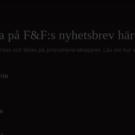
vår trafik. Vi vidarebefordrar även sådana identifierare och anna
nnons- och analysföretag som vi samarbetar med. Dessa kan i sin
har tillhandahållit eller som de har samlat in när du har använt 
a på F&F:s nyhetsbrev här
adress och klicka på prenumereraknappen. Läs om hur 
TER
ER