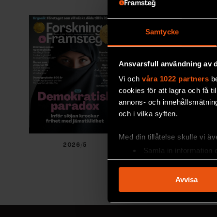
Samtycke
Ansvarsfull användning av d
Vi och
våra 1022 partners
be
cookies för att lagra och få t
annons- och innehållsmätning
och i vilka syften.
Med din tillåtelse skulle vi äve
2026/5
2026/4
Samla in information 
Identifiera din enhet 
Ta reda på mer om hur dina pe
Avvisa
eller dra tillbaka ditt samtyc
Vi använder enhetsidentifierar