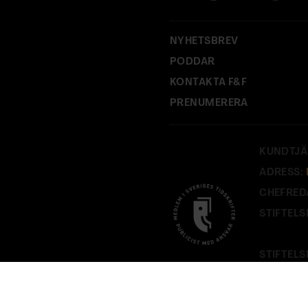
NYHETSBREV
PODDAR
KONTAKTA F&F
PRENUMERERA
KUNDTJÄ
ADRESS:
CHEFRED
STIFTELS
STIFTELS
PÅ
FOF.S