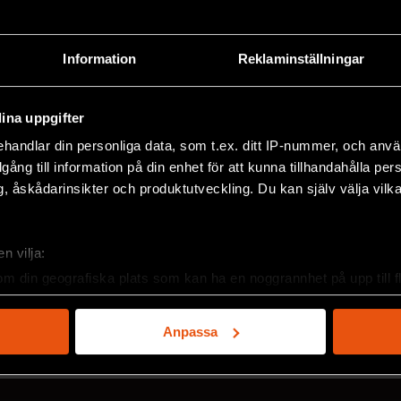
Information
Reklaminställningar
ina uppgifter
handlar din personliga data, som t.ex. ditt IP-nummer, och anv
illgång till information på din enhet för att kunna tillhandahålla pe
, åskådarinsikter och produktutveckling. Du kan själv välja vilk
n vilja:
2026/3
2
om din geografiska plats som kan ha en noggrannhet på upp till f
genom att aktivt skanna den för specifika kännetecken (fingeravt
rsonliga uppgifter behandlas och ställ in dina preferenser i
deta
Anpassa
ke när som helst från cookie-förklaringen.
e för att anpassa innehållet och annonserna till användarna, tillh