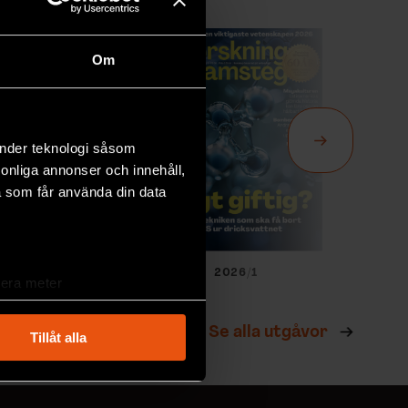
Om
änder teknologi såsom
rsonliga annonser och innehåll,
a som får använda din data
026/2
2026/1
lera meter
ryck)
ljsektionen
. Du kan ändra
Se alla utgåvor
Tillåt alla
andahålla funktioner för