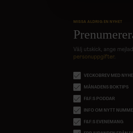
sociala medier och analysera 
till de sociala medier och a
med annan information som du 
MISSA ALDRIG EN NYHET
Prenumerer
Välj utskick, ange mejl
personuppgifter
.
VECKOBREV MED NYHE
MÅNADENS BOKTIPS
F&F:S PODDAR
INFO OM NYTT NUMM
F&F:S EVENEMANG