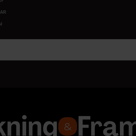
&F
GAR
I