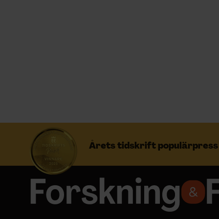
Prenumerera
Logga in
NYHETSBREV
ÄMNEN
Årets tidskrift populärpres
ARKIV & E-TIDNING
LYSSNA/PODD