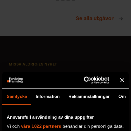
Se alla utgåvor
MISSA ALDRIG EN NYHET
Prenumerera på F&F:s
nyhetsbrev här!
Samtycke
Information
Reklaminställningar
Om
Välj utskick, ange mejladress och klicka på
prenumereraknappen. Läs om hur vi
Ansvarsfull användning av dina uppgifter
behandlar
dina personuppgifter
.
Vi och
våra 1022 partners
behandlar din personliga data,