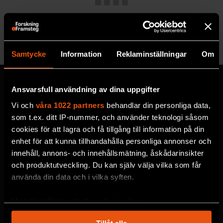
Se alla utgåvor
Samtycke
Information
Reklaminställningar
Om
Ansvarsfull användning av dina uppgifter
Vi och
våra 1022 partners
behandlar din personliga data,
MISSA ALDRIG EN NYHET
som t.ex. ditt IP-nummer, och använder teknologi såsom
Prenumerera på F&F:s
cookies för att lagra och få tillgång till information på din
enhet för att kunna tillhandahålla personliga annonser och
nyhetsbrev här!
innehåll, annons- och innehållsmätning, åskådarinsikter
och produktutveckling. Du kan själv välja vilka som får
använda din data och i vilka syften.
Välj utskick, ange mejladress och klicka på
prenumereraknappen. Läs om hur vi
Med din tillåtelse skulle vi även vilja:
behandlar
dina personuppgifter
.
Samla in information om din geografiska plats