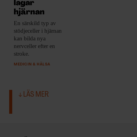
ARKIV & E-TIDNING
lagar
hjärnan
LYSSNA/PODD
En särskild typ
av
stödjeceller i hjärnan
EVENEMANG & RESOR
kan bilda nya
nervceller efter en
SHOP
stroke.
MEDICIN & HÄLSA
KONTAKTA F&F
SKRIV I F&F
LÄS MER
PRENUMERERA PÅ F&F
ANNONSERA I F&F
OM F&F