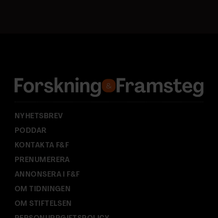
s
t
a
d
r
e
s
s
:
NYHETSBREV
PODDAR
KONTAKTA F&F
PRENUMERERA
ANNONSERA I F&F
OM TIDNINGEN
OM STIFTELSEN