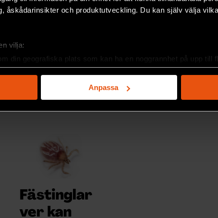
hållbar fred är
, åskådarinsikter och produktutveckling. Du kan själv välja vilk
stadsplanering.
fortfarande oklar. –
Den politiska
PREMIUM
framtiden är mycket
SAMHÄLLE & KULTUR
n vilja:
osäker, säger
om din geografiska plats som kan ha en noggrannhet på upp till f
statsvetaren Karin
genom att aktivt skanna den för specifika kännetecken (fingeravt
Aggestam.
rsonliga uppgifter behandlas och ställ in dina preferenser i
deta
Anpassa
PREMIUM
ke när som helst från cookie-förklaringen.
SAMHÄLLE & KULTUR
e för att anpassa innehållet och annonserna till användarna, tillh
vår trafik. Vi vidarebefordrar även sådana identifierare och anna
nnons- och analysföretag som vi samarbetar med. Dessa kan i sin
har tillhandahållit eller som de har samlat in när du har använt 
Fästinglar
ver kan