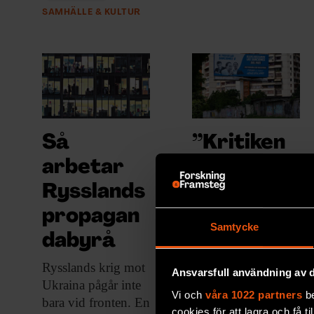
SAMHÄLLE & KULTUR
Så
”Kritiken
arbetar
mot
Rysslands
fredspris
propagan
tagaren
Samtycke
dabyrå
måste
nyanseras
Rysslands krig mot
Ansvarsfull användning av d
Ukraina pågår inte
”
Vi och
våra 1022 partners
be
bara vid fronten. En
cookies för att lagra och få t