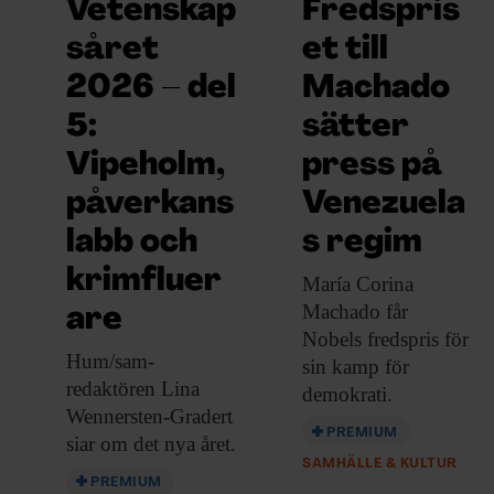
Vetenskap
Fredspris
såret
et till
2026 – del
Machado
5:
sätter
Vipeholm,
press på
påverkans
Venezuela
labb och
s regim
krimfluer
María Corina
Machado får
are
Nobels fredspris för
Hum/sam-
sin kamp för
redaktören Lina
demokrati.
Wennersten-Gradert
PREMIUM
siar om det nya året.
SAMHÄLLE & KULTUR
PREMIUM