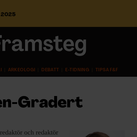
s 2025
S
ö
k
e
f
t
e
r
I
ARKEOLOGI
DEBATT
E-TIDNING
TIPSA F&F
:
en-Gradert
rredaktör och redaktör