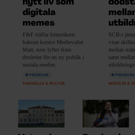
nytt liv som
dödst
digitala
mella
memes
utbild
F&F träffar historikern
SCB:s jämst
bakom kontot Medievalist
visar
skilln
Matt, som lyfter fram
mellan män
drolerier för en ny publik i
samt mellan
sociala medier.
utbildnings
PREMIUM
PREMIUM
SAMHÄLLE & KULTUR
MEDICIN & 