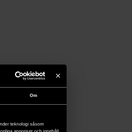
Om
änder teknologi såsom
rsonliga annonser och innehåll,