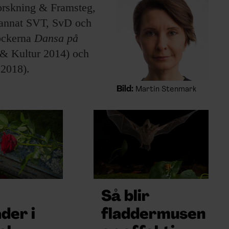
orskning & Framsteg,
 annat SVT, SvD och
böckerna
Dansa på
 & Kultur 2014) och
 2018).
Bild:
Martin Stenmark
Så blir
ader i
fladdermusen