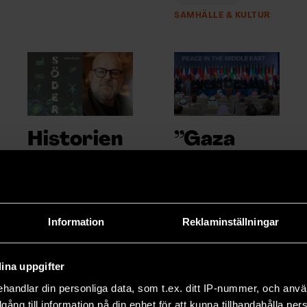
SAMHÄLLE & KULTUR
Historien
”Gaza
om det
står inför
moderna
ett farligt
Sverige
maktvaku
Information
Reklaminställningar
um”
Söder är en
berättelse om
Trumps fredsplan
ina uppgifter
modernisering,
för
Gaza har inletts,
svensk
handlar din personliga data, som t.ex. ditt IP-nummer, och anv
men vägen till en
bostadspolitik och
illgång till information på din enhet för att kunna tillhandahålla pe