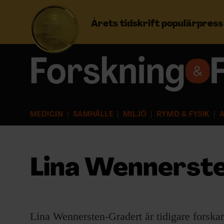
Årets tidskrift populärpres
Prenumerera
Logga in
MEDICIN
SAMHÄLLE
MILJÖ
RYMD & FYSIK
A
NYHETSBREV
ÄMNEN
Lina Wennerst
ARKIV & E-TIDNING
LYSSNA/PODD
Lina Wennersten-Gradert är tidigare forska