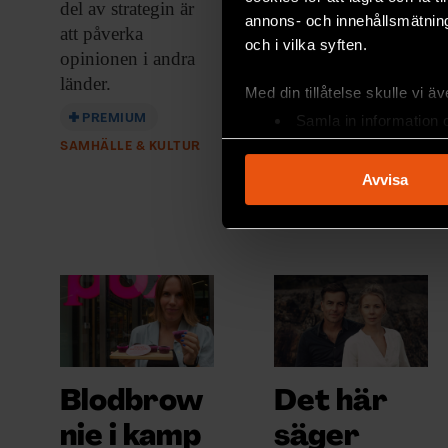
Årets fredspris har
del av strategin är
annons- och innehållsmätning
ifrågasatts – men
att påverka
och i vilka syften.
fredsforskaren
opinionen i andra
Edmé Domínguez
länder.
Med din tillåtelse skulle vi äve
tycker att kritikerna
PREMIUM
Samla in information 
missar
Identifiera din enhet 
SAMHÄLLE & KULTUR
sammanhanget.
Ta reda på mer om hur dina pe
Avvisa
PREMIUM
eller dra tillbaka ditt samtyc
SAMHÄLLE & KULTUR
Vi använder enhetsidentifierar
sociala medier och analysera 
till de sociala medier och a
med annan information som du 
Blodbrow
Det här
nie i kamp
säger