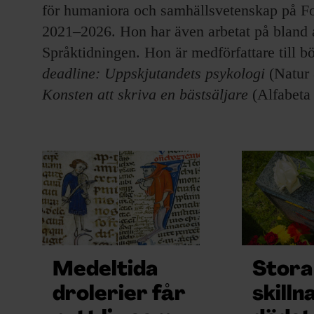
EVENEMANG & RESOR
för humaniora och samhällsvetenskap på F
2021–2026. Hon har även arbetat på bland
SHOP
Språktidningen. Hon är medförfattare till 
deadline: Uppskjutandets psykologi
(Natur
KONTAKTA F&F
Konsten att skriva en bästsäljare
(Alfabeta
SKRIV I F&F
PRENUMERERA PÅ F&F
ANNONSERA I F&F
OM F&F
Medeltida
Stora
drolerier får
skilln