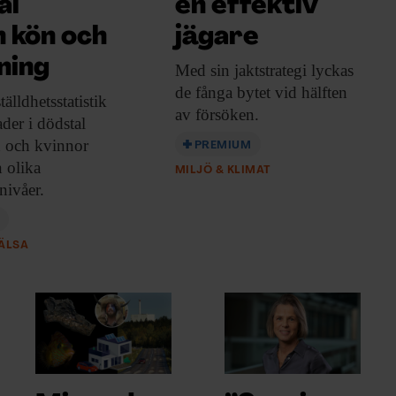
al
en effektiv
n kön och
jägare
ning
Med sin jaktstrategi
lyckas
de fånga bytet vid hälften
älldhetsstatistik
av försöken.
ader i dödstal
 och kvinnor
PREMIUM
 olika
MILJÖ & KLIMAT
nivåer.
HÄLSA