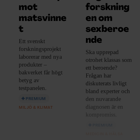
mot
forskning
matsvinne
en om
t
sexberoe
nde
Ett svenskt
forskningsprojekt
Ska upprepad
laborerar med nya
otrohet
klassas som
produkter –
ett beroende?
bakverket får högt
Frågan har
betyg av
diskuterats livligt
testpanelen.
bland experter och
den nuvarande
PREMIUM
diagnosen är en
MILJÖ & KLIMAT
kompromiss.
PREMIUM
MEDICIN & HÄLSA