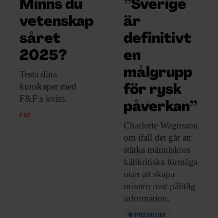
Minns du
”Sverige
vetenskap
är
såret
definitivt
2025?
en
målgrupp
Testa dina
kunskaper
med
för rysk
F&F:s kviss.
påverkan”
F&F
Charlotte Wagnsson
om
ifall det går att
stärka människors
källkritiska förmåga
utan att skapa
misstro mot pålitlig
information.
PREMIUM