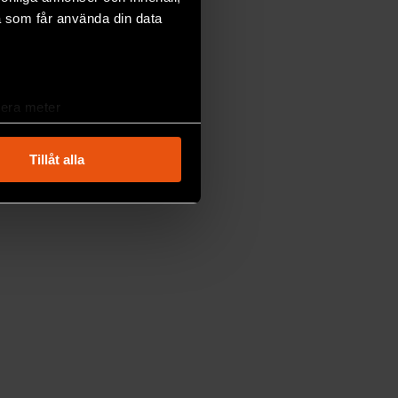
a som får använda din data
lera meter
ryck)
ljsektionen
. Du kan ändra
Tillåt alla
andahålla funktioner för
n information från din enhet
 tur kombinera informationen
deras tjänster.