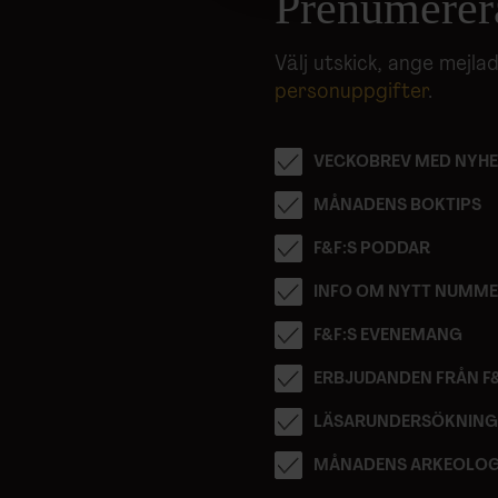
Prenumerer
med annan information som du 
Välj utskick, ange mejl
personuppgifter
.
VECKOBREV MED NYHE
MÅNADENS BOKTIPS
F&F:S PODDAR
INFO OM NYTT NUMM
F&F:S EVENEMANG
ERBJUDANDEN FRÅN F
LÄSARUNDERSÖKNIN
MÅNADENS ARKEOLOG