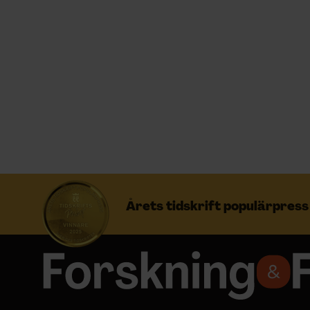
Prenumerera
Logga in
NYHETSBREV
ÄMNEN
Årets tidskrift populärpres
ARKIV & E-TIDNING
LYSSNA/PODD