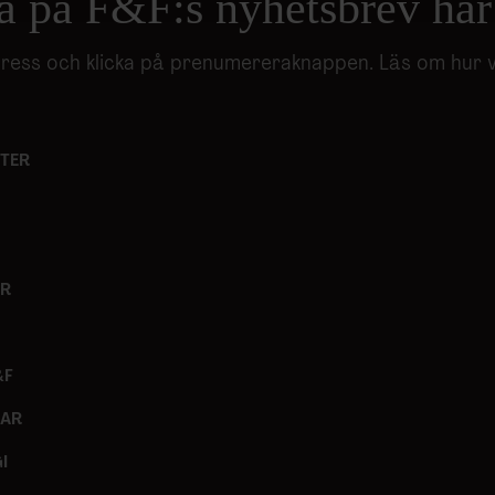
a på F&F:s nyhetsbrev här
har tillhandahållit eller som de har samlat in när du har använt 
adress och klicka på prenumereraknappen. Läs om hur 
TER
ER
&F
GAR
I