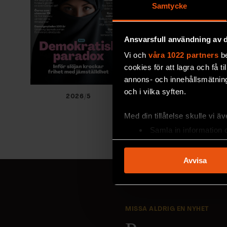
Samtycke
Ansvarsfull användning av d
Vi och
våra 1022 partners
be
cookies för att lagra och få t
annons- och innehållsmätning
och i vilka syften.
2026/5
2026/4
Med din tillåtelse skulle vi äve
Samla in information 
Identifiera din enhet 
Ta reda på mer om hur dina pe
Avvisa
eller dra tillbaka ditt samtyc
Vi använder enhetsidentifierar
sociala medier och analysera 
MISSA ALDRIG EN NYHET
till de sociala medier och a