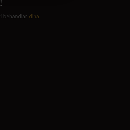
!
deras tjänster.
vi behandlar
dina