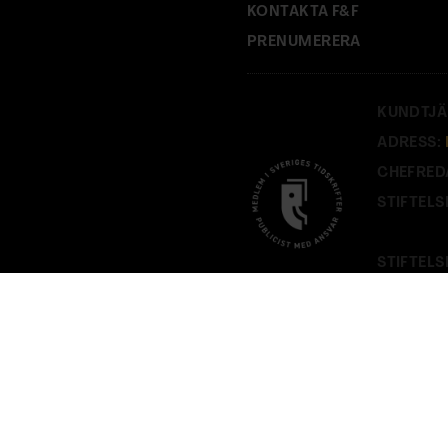
KONTAKTA F&F
PRENUMERERA
KUNDTJÄ
ADRESS:
CHEFRED
STIFTELS
STIFTELS
PÅ
FOF.S