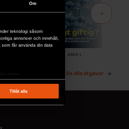
Om
änder teknologi såsom
rsonliga annonser och innehåll,
a som får använda din data
026/2
2026/1
Se alla utgåvor
lera meter
ryck)
ljsektionen
. Du kan ändra
Tillåt alla
andahålla funktioner för
n information från din enhet
 tur kombinera informationen