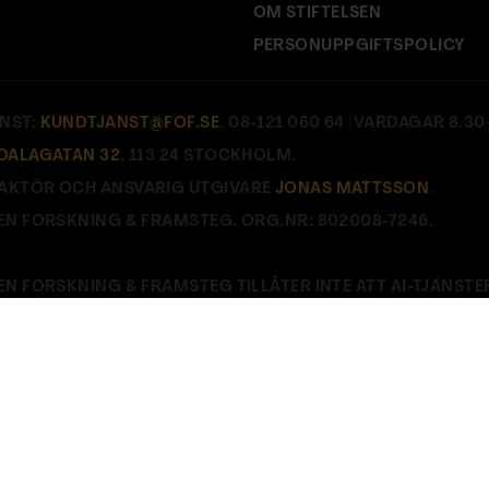
OM STIFTELSEN
PERSONUPPGIFTSPOLICY
NST:
KUNDTJANST@FOF.SE
, 08-121 060 64 (VARDAGAR 8.30–
DALAGATAN 32
, 113 24 STOCKHOLM.
AKTÖR OCH ANSVARIG UTGIVARE
JONAS MATTSSON
.
EN FORSKNING & FRAMSTEG. ORG.NR: 802008-7246.
EN FORSKNING & FRAMSTEG TILLÅTER INTE ATT AI-TJÄNSTE
E
.
Stäng