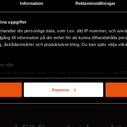
Information
Reklaminställningar
ina uppgifter
handlar din personliga data, som t.ex. ditt IP-nummer, och anv
illgång till information på din enhet för att kunna tillhandahålla pe
, åskådarinsikter och produktutveckling. Du kan själv välja vilk
2026/3
2
n vilja:
om din geografiska plats som kan ha en noggrannhet på upp till f
genom att aktivt skanna den för specifika kännetecken (fingeravt
rsonliga uppgifter behandlas och ställ in dina preferenser i
deta
Anpassa
ke när som helst från cookie-förklaringen.
e för att anpassa innehållet och annonserna till användarna, tillh
vår trafik. Vi vidarebefordrar även sådana identifierare och anna
nnons- och analysföretag som vi samarbetar med. Dessa kan i sin