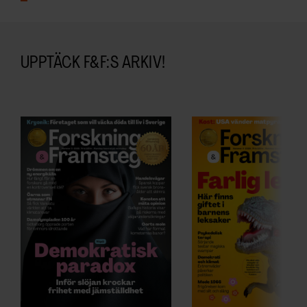
UPPTÄCK F&F:S ARKIV!