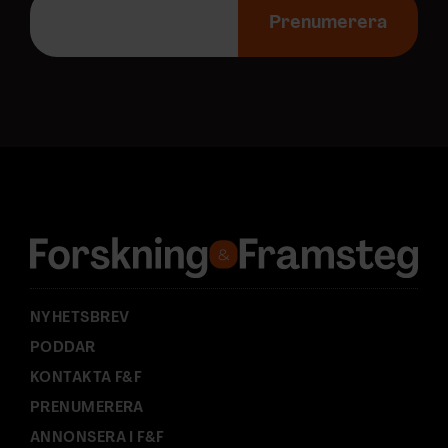
-
Prenumerera
p
o
s
t
a
d
r
e
s
s
:
NYHETSBREV
PODDAR
KONTAKTA F&F
PRENUMERERA
ANNONSERA I F&F