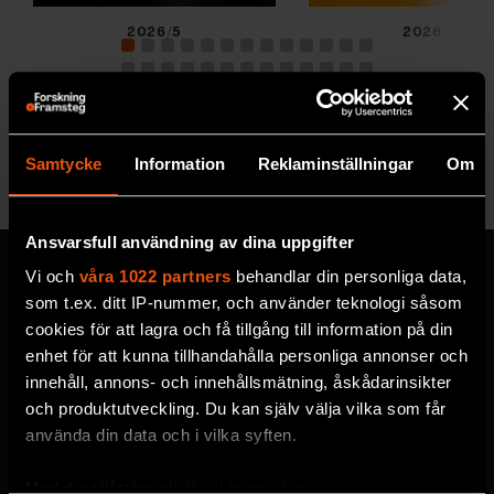
2026/5
2026/4
Samtycke
Information
Reklaminställningar
Om
Se alla utgåvor
Ansvarsfull användning av dina uppgifter
Vi och
våra 1022 partners
behandlar din personliga data,
som t.ex. ditt IP-nummer, och använder teknologi såsom
cookies för att lagra och få tillgång till information på din
MISSA ALDRIG EN NYHET
enhet för att kunna tillhandahålla personliga annonser och
Prenumerera på F&F:s
innehåll, annons- och innehållsmätning, åskådarinsikter
och produktutveckling. Du kan själv välja vilka som får
nyhetsbrev här!
använda din data och i vilka syften.
Med din tillåtelse skulle vi även vilja: