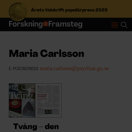
Årets tidskrift populärpress 2025
S
ö
k
e
Maria Carlsson
f
Prenumerera
t
maria.carlsson@psychiat.gu.se
e
E-POSTADRESS
r
Logga in
:
NYHETSBREV
ÄMNEN
Tvång – den