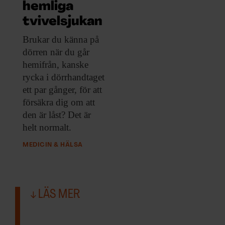
ARKIV & E-TIDNING
hemliga
tvivelsjukan
LYSSNA/PODD
Brukar du känna
på
dörren när du går
EVENEMANG & RESOR
hemifrån, kanske
rycka i dörrhandtaget
SHOP
ett par gånger, för att
försäkra dig om att
KONTAKTA F&F
den är låst? Det är
helt normalt.
SKRIV I F&F
MEDICIN & HÄLSA
PRENUMERERA PÅ F&F
ANNONSERA I F&F
LÄS MER
OM F&F