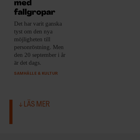
ARKIV & E-TIDNING
med
fallgropar
LYSSNA/PODD
Det har varit
ganska
tyst om den nya
EVENEMANG & RESOR
möjligheten till
personröstning. Men
SHOP
den 20 september i år
är det dags.
KONTAKTA F&F
SAMHÄLLE & KULTUR
SKRIV I F&F
PRENUMERERA PÅ F&F
LÄS MER
ANNONSERA I F&F
OM F&F