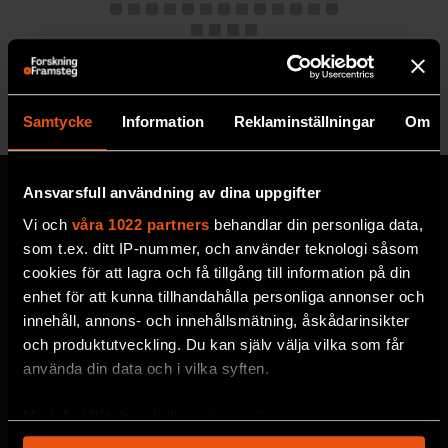
Se alla utgåvor
Samtycke
Information
Reklaminställningar
Om
Ansvarsfull användning av dina uppgifter
Vi och
våra 1022 partners
behandlar din personliga data,
som t.ex. ditt IP-nummer, och använder teknologi såsom
MISSA ALDRIG EN NYHET
cookies för att lagra och få tillgång till information på din
Prenumerera på F&F:s
enhet för att kunna tillhandahålla personliga annonser och
innehåll, annons- och innehållsmätning, åskådarinsikter
nyhetsbrev här!
och produktutveckling. Du kan själv välja vilka som får
använda din data och i vilka syften.
Välj utskick, ange mejladress och klicka på
Med din tillåtelse skulle vi även vilja:
prenumereraknappen. Läs om hur vi
Samla in information om din geografiska plats
behandlar
dina personuppgifter
.