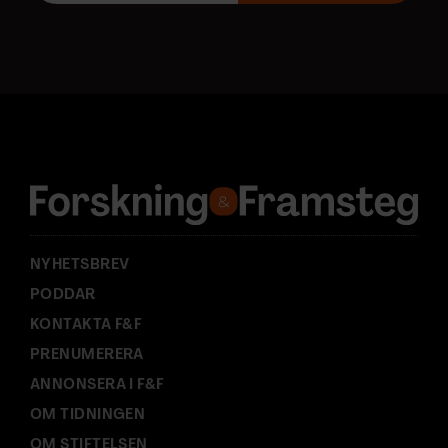
o
s
t
a
d
r
e
s
s
:
NYHETSBREV
PODDAR
KONTAKTA F&F
PRENUMERERA
ANNONSERA I F&F
OM TIDNINGEN
OM STIFTELSEN