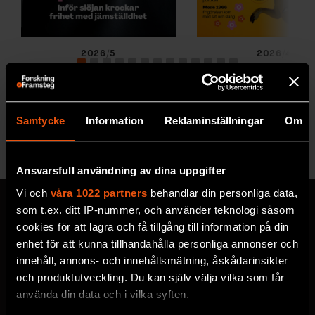
2026/5
2026/4
Samtycke
Information
Reklaminställningar
Om
Se alla utgåvor
Ansvarsfull användning av dina uppgifter
Vi och
våra 1022 partners
behandlar din personliga data,
som t.ex. ditt IP-nummer, och använder teknologi såsom
cookies för att lagra och få tillgång till information på din
enhet för att kunna tillhandahålla personliga annonser och
MISSA ALDRIG EN NYHET
innehåll, annons- och innehållsmätning, åskådarinsikter
Prenumerera på F&F:s
och produktutveckling. Du kan själv välja vilka som får
använda din data och i vilka syften.
nyhetsbrev här!