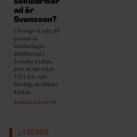
sekulariser
ARKIV & E-TIDNING
ad är
LYSSNA/PODD
Svensson?
I Sverige är
nära 80
EVENEMANG & RESOR
procent av
befolkningen
SHOP
medlemmar i
Svenska kyrkan,
KONTAKTA F&F
trots att det sedan
1951 har varit
SKRIV I F&F
frivilligt att tillhöra
kyrkan.
PRENUMERERA PÅ F&F
SAMHÄLLE & KULTUR
ANNONSERA I F&F
LÄS MER
OM F&F