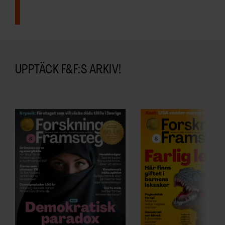
UPPTÄCK F&F:S ARKIV!