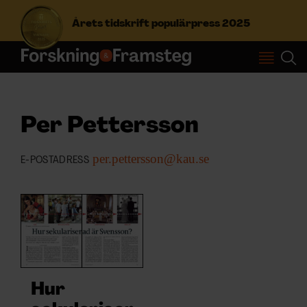
Årets tidskrift populärpress 2025
S
ö
k
e
Per Pettersson
f
Prenumerera
t
per.pettersson@kau.se
e
E-POSTADRESS
r
Logga in
:
NYHETSBREV
ÄMNEN
Hur