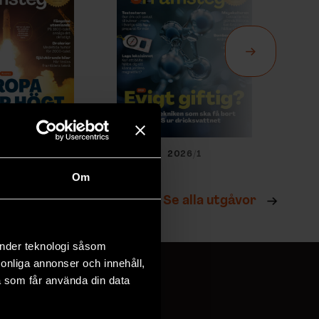
026/2
2026/1
Om
Se alla utgåvor
änder teknologi såsom
rsonliga annonser och innehåll,
a som får använda din data