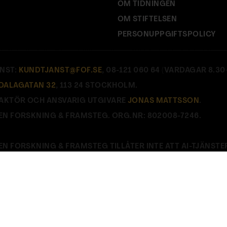
OM TIDNINGEN
OM STIFTELSEN
PERSONUPPGIFTSPOLICY
NST:
KUNDTJANST@FOF.SE
, 08-121 060 64 (VARDAGAR 8.30–
DALAGATAN 32
, 113 24 STOCKHOLM.
AKTÖR OCH ANSVARIG UTGIVARE
JONAS MATTSSON
.
EN FORSKNING & FRAMSTEG. ORG.NR: 802008-7246.
EN FORSKNING & FRAMSTEG TILLÅTER INTE ATT AI-TJÄNSTE
E
.
Stäng