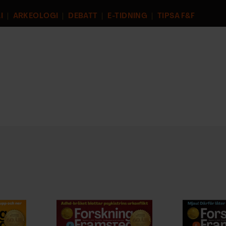
I
ARKEOLOGI
DEBATT
E-TIDNING
TIPSA F&F