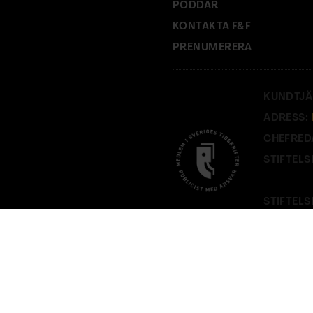
PODDAR
KONTAKTA F&F
PRENUMERERA
KUNDTJÄ
ADRESS:
CHEFRED
STIFTELS
STIFTELS
PÅ
FOF.S