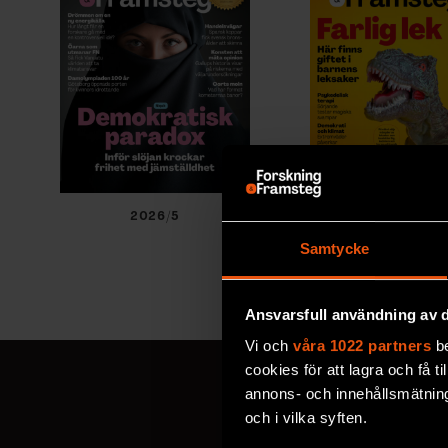
2026/5
2026/4
Samtycke
Ansvarsfull användning av d
Vi och
våra 1022 partners
be
cookies för att lagra och få t
annons- och innehållsmätning
och i vilka syften.
MISSA ALDRIG EN NYHET