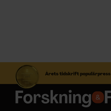
Prenumerera
Logga in
NYHETSBREV
ÄMNEN
Årets tidskrift populärpres
ARKIV & E-TIDNING
LYSSNA/PODD