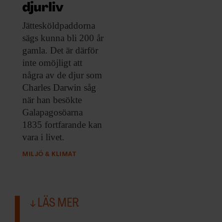
ARKIV & E-TIDNING
djurliv
Jättesköldpaddorna
LYSSNA/PODD
sägs kunna
bli 200 år
gamla. Det är därför
EVENEMANG & RESOR
inte omöjligt att
några av de djur som
SHOP
Charles Darwin såg
när han besökte
KONTAKTA F&F
Galapagosöarna
1835 fortfarande kan
SKRIV I F&F
vara i livet.
MILJÖ & KLIMAT
PRENUMERERA PÅ F&F
ANNONSERA I F&F
LÄS MER
OM F&F