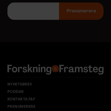
E
-
Prenumerera
p
o
s
t
a
d
r
e
s
s
:
NYHETSBREV
PODDAR
KONTAKTA F&F
PRENUMERERA