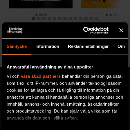
2026/5
2026/4
Samtycke
Information
Reklaminställningar
Om
Se alla utgåvor
Ansvarsfull användning av dina uppgifter
Vi och
våra 1022 partners
behandlar din personliga data,
som t.ex. ditt IP-nummer, och använder teknologi såsom
cookies för att lagra och få tillgång till information på din
MISSA ALDRIG EN NYHET
enhet för att kunna tillhandahålla personliga annonser och
Prenumerera på F&F:s
innehåll, annons- och innehållsmätning, åskådarinsikter
och produktutveckling. Du kan själv välja vilka som får
nyhetsbrev här!
använda din data och i vilka syften.