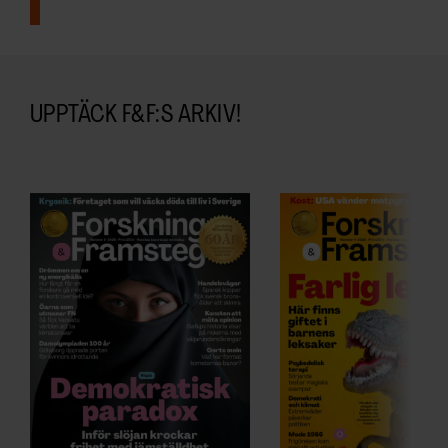
UPPTÄCK F&F:S ARKIV!