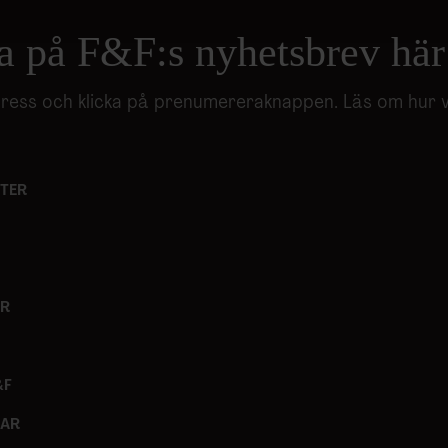
nnons- och analysföretag som vi samarbetar med. Dessa kan i sin
har tillhandahållit eller som de har samlat in när du har använt 
a på F&F:s nyhetsbrev här
adress och klicka på prenumereraknappen. Läs om hur 
TER
ER
&F
GAR