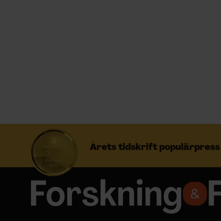
Prenumerera
Logga in
NYHETSBREV
ÄMNEN
Årets tidskrift populärpres
ARKIV & E-TIDNING
LYSSNA/PODD