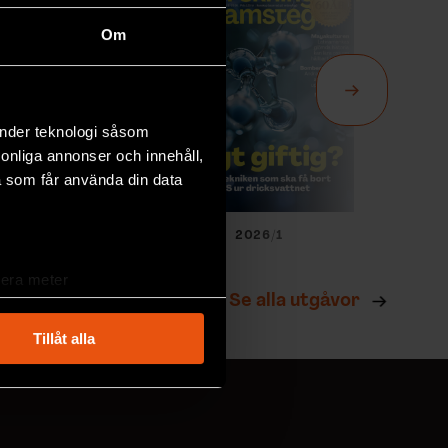
Om
änder teknologi såsom
rsonliga annonser och innehåll,
a som får använda din data
026/2
2026/1
lera meter
Se alla utgåvor
ryck)
ljsektionen
. Du kan ändra
Tillåt alla
andahålla funktioner för
n information från din enhet