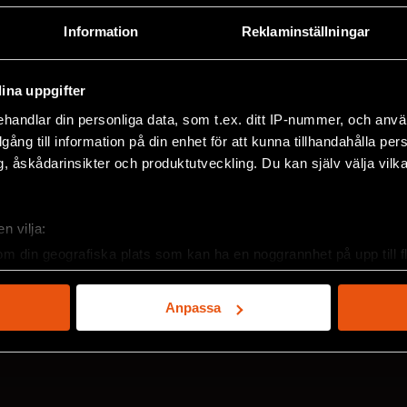
Information
Reklaminställningar
ina uppgifter
handlar din personliga data, som t.ex. ditt IP-nummer, och anv
illgång till information på din enhet för att kunna tillhandahålla pe
, åskådarinsikter och produktutveckling. Du kan själv välja vilk
2026/3
2
n vilja:
om din geografiska plats som kan ha en noggrannhet på upp till f
genom att aktivt skanna den för specifika kännetecken (fingeravt
rsonliga uppgifter behandlas och ställ in dina preferenser i
deta
Anpassa
ke när som helst från cookie-förklaringen.
e för att anpassa innehållet och annonserna till användarna, tillh
vår trafik. Vi vidarebefordrar även sådana identifierare och anna