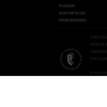
PODDAR
KONTAKTA F&F
PRENUMERERA
KUNDTJÄ
ADRESS:
CHEFRED
STIFTELS
STIFTELS
PÅ
FOF.S