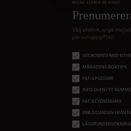
till de sociala medier och a
MISSA ALDRIG EN NYHET
med annan information som du 
Prenumerer
Välj utskick, ange mejl
personuppgifter
.
VECKOBREV MED NYHE
MÅNADENS BOKTIPS
F&F:S PODDAR
INFO OM NYTT NUMM
F&F:S EVENEMANG
ERBJUDANDEN FRÅN F
LÄSARUNDERSÖKNIN