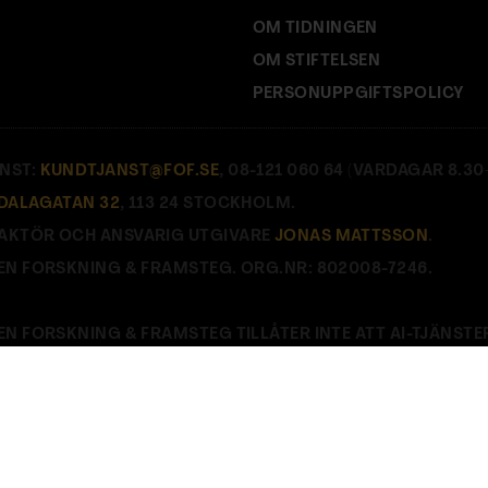
OM TIDNINGEN
OM STIFTELSEN
PERSONUPPGIFTSPOLICY
NST:
KUNDTJANST@FOF.SE
, 08-121 060 64 (VARDAGAR 8.30–
DALAGATAN 32
, 113 24 STOCKHOLM.
AKTÖR OCH ANSVARIG UTGIVARE
JONAS MATTSSON
.
EN FORSKNING & FRAMSTEG. ORG.NR: 802008-7246.
EN FORSKNING & FRAMSTEG TILLÅTER INTE ATT AI-TJÄNSTE
E
.
Stäng