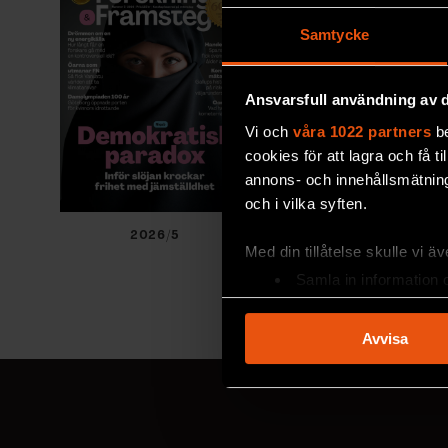
Samtycke
Ansvarsfull användning av d
Vi och
våra 1022 partners
be
cookies för att lagra och få t
annons- och innehållsmätning
och i vilka syften.
2026/5
2026/4
Med din tillåtelse skulle vi äve
Samla in information 
Identifiera din enhet 
Ta reda på mer om hur dina pe
Avvisa
eller dra tillbaka ditt samtyc
Vi använder enhetsidentifierar
sociala medier och analysera 