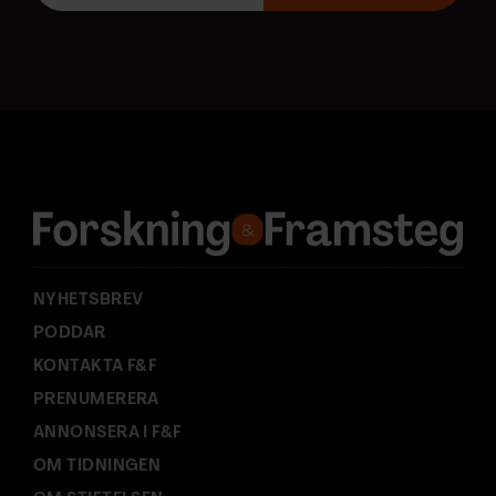
o
s
t
a
d
r
e
s
s
:
NYHETSBREV
PODDAR
KONTAKTA F&F
PRENUMERERA
ANNONSERA I F&F
OM TIDNINGEN