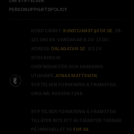
OM STIFTELSEN
PERSONUPPGIFTSPOLICY
KUNDTJÄNST:
KUNDTJANST@FOF.SE
, 08-
121 060 64 (VARDAGAR 8.30–17.00).
ADRESS:
DALAGATAN 32
, 113 24
STOCKHOLM.
CHEFREDAKTÖR OCH ANSVARIG
UTGIVARE
JONAS MATTSSON
.
STIFTELSEN FORSKNING & FRAMSTEG.
ORG.NR: 802008-7246.
STIFTELSEN FORSKNING & FRAMSTEG
TILLÅTER INTE ATT AI-TJÄNSTER TRÄNAR
PÅ INNEHÅLLET PÅ
FOF.SE
.