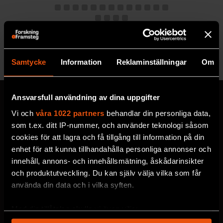
Se alla utgåvor
Samtycke
Information
Reklaminställningar
Om
Ansvarsfull användning av dina uppgifter
Vi och
våra 1022 partners
behandlar din personliga data,
som t.ex. ditt IP-nummer, och använder teknologi såsom
MISSA ALDRIG EN NYHET
cookies för att lagra och få tillgång till information på din
Prenumerera på F&F:s
enhet för att kunna tillhandahålla personliga annonser och
innehåll, annons- och innehållsmätning, åskådarinsikter
nyhetsbrev här!
och produktutveckling. Du kan själv välja vilka som får
använda din data och i vilka syften.
Välj utskick, ange mejladress och klicka på
Med din tillåtelse skulle vi även vilja:
prenumereraknappen. Läs om hur vi
Samla in information om din geografiska plats