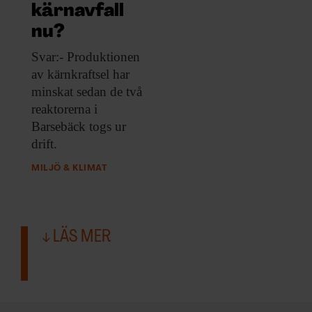
ARKIV & E-TIDNING
kärnavfall
nu?
LYSSNA/PODD
Svar:- Produktionen
av
kärnkraftsel har
EVENEMANG & RESOR
minskat sedan de två
reaktorerna i
SHOP
Barsebäck togs ur
drift.
KONTAKTA F&F
MILJÖ & KLIMAT
SKRIV I F&F
PRENUMERERA PÅ F&F
LÄS MER
ANNONSERA I F&F
OM F&F