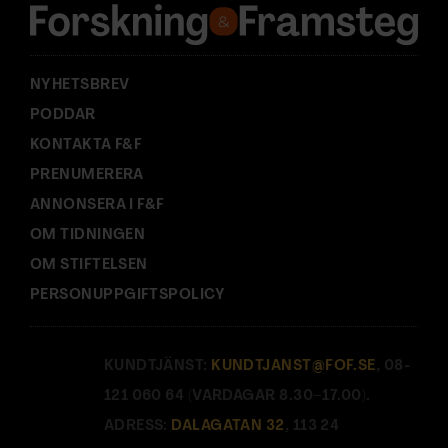
s
s
:
NYHETSBREV
PODDAR
KONTAKTA F&F
PRENUMERERA
ANNONSERA I F&F
OM TIDNINGEN
OM STIFTELSEN
PERSONUPPGIFTSPOLICY
KUNDTJÄNST:
KUNDTJANST@FOF.SE
, 08-
121 060 64 (VARDAGAR 8.30–17.00).
ADRESS:
DALAGATAN 32
, 113 24