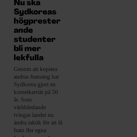
ARKIV & E-TIDNING
Nu ska
Sydkoreas
LYSSNA/PODD
högprester
ande
EVENEMANG & RESOR
studenter
bli mer
SHOP
lekfulla
KONTAKTA F&F
Genom att kopiera
andras framsteg har
SKRIV I F&F
Sydkorea gjort en
kometkarriär på 50
år. Som
PRENUMERERA PÅ F&F
världsledande
tvingas landet nu
ANNONSERA I F&F
ändra taktik för att få
fram fler egna
OM F&F