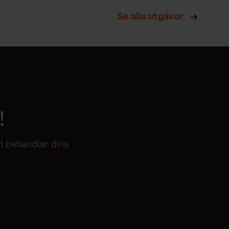
Se alla utgåvor
!
vi behandlar
dina