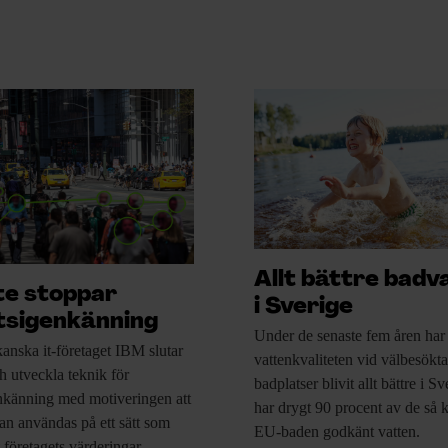
Allt bättre badv
tte stoppar
i Sverige
tsigenkänning
Under de senaste
fem åren har
anska it-företaget
IBM slutar
vattenkvaliteten vid välbesökta
ch utveckla teknik för
badplatser blivit allt bättre i S
nkänning med motiveringen att
har drygt 90 procent av de så 
an användas på ett sätt som
EU-baden godkänt vatten.
 företagets värderingar.