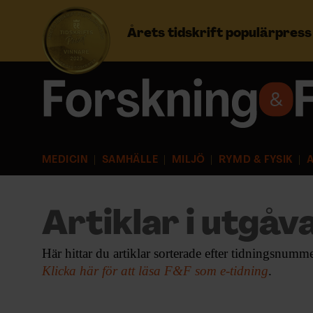
Årets tidskrift populärpres
Prenumerera
Logga in
MEDICIN
SAMHÄLLE
MILJÖ
RYMD & FYSIK
A
NYHETSBREV
ÄMNEN
Artiklar i utgåva
ARKIV & E-TIDNING
Här hittar du artiklar sorterade efter tidningsnumme
Klicka här för att läsa F&F som e-tidning
.
LYSSNA/PODD