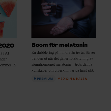
Boom för melatonin
 2020
En dubblering på
mindre än tre år. Så ser
a i AI
trenden ut när det gäller förskrivning av
under
sömnhormonet melatonin – trots dåliga
 kommer 15
kunskaper om biverkningar på lång sikt.
PREMIUM
MEDICIN & HÄLSA