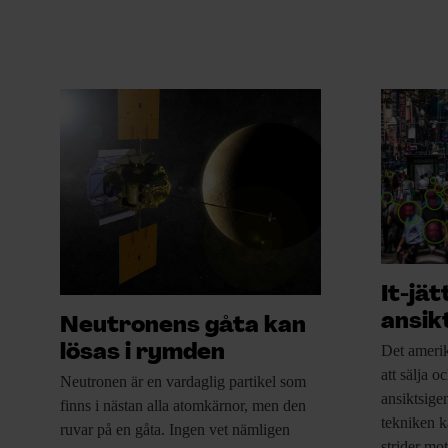
It-jä
ansik
Neutronens gåta kan
Det amerik
lösas i rymden
att sälja o
Neutronen är en
vardaglig partikel som
ansiktsige
finns i nästan alla atomkärnor, men den
tekniken k
ruvar på en gåta. Ingen vet nämligen
strider mot