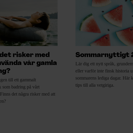
 det risker med
Sommarnyttigt
nvända vår gamla
Lär dig ett
nytt språk, grundern
ng?
eller varför inte finsk historia 
sommarens lediga dagar. Här
ngen
till ett gammalt
tips till alla vetgiriga.
k som badring på vårt
 Finns det några risker med att
en?