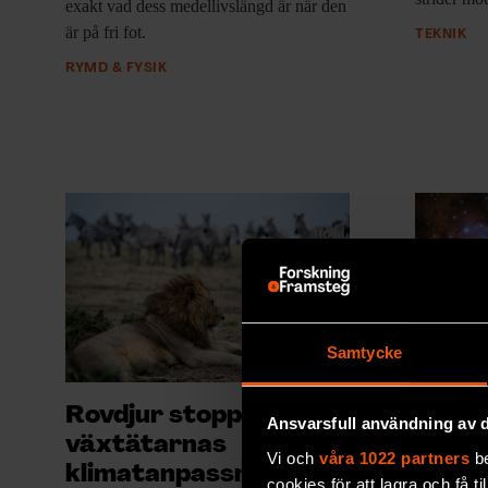
exakt vad dess medellivslängd är när den
är på fri fot.
TEKNIK
RYMD & FYSIK
Samtycke
Stora
Rovdjur stoppar
Ansvarsfull användning av d
mind
växtätarnas
Vi och
våra 1022 partners
be
Riktigt sto
klimatanpassning
cookies för att lagra och få t
möjligheter