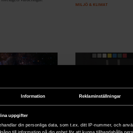
MILJÖ & KLIMAT
Information
Reklaminställningar
 stjärnor stör de
Dödahavsrullarn
ina uppgifter
re
dna kartläggs i
Uppsala
handlar din personliga data, som t.ex. ditt IP-nummer, och anv
ra stjärnor
kan blåsa bort
illgång till information på din enhet för att kunna tillhandahålla pe
na för planeter att bildas kring