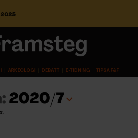
s 2025
S
ö
k
e
f
t
e
r
I
ARKEOLOGI
DEBATT
E-TIDNING
TIPSA F&F
:
:
2020/7
r.