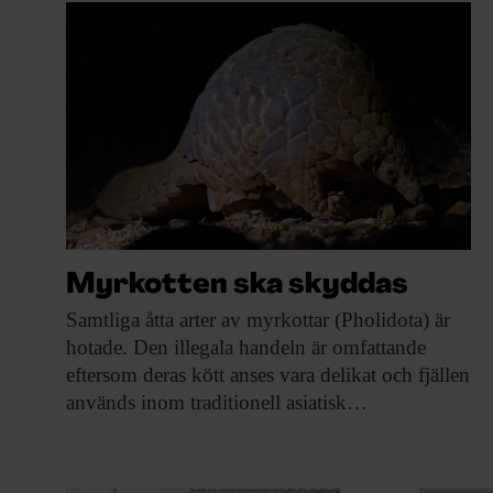
EVENEMANG & RESOR
SHOP
KONTAKTA F&F
SKRIV I F&F
PRENUMERERA PÅ F&F
Myrkotten ska skyddas
ANNONSERA I F&F
Samtliga åtta arter
av myrkottar (Pholidota) är
hotade. Den illegala handeln är omfattande
OM F&F
eftersom deras kött anses vara delikat och fjällen
används inom traditionell asiatisk…