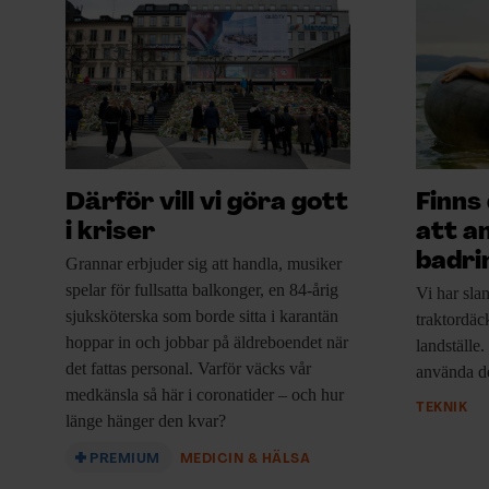
Därför vill vi göra gott
Finns
i kriser
att a
badri
Grannar erbjuder sig
att handla, musiker
spelar för fullsatta balkonger, en 84-årig
Vi har sla
sjuksköterska som borde sitta i karantän
traktordäc
hoppar in och jobbar på äldreboendet när
landställe.
det fattas personal. Varför väcks vår
använda d
medkänsla så här i coronatider – och hur
TEKNIK
länge hänger den kvar?
PREMIUM
MEDICIN & HÄLSA