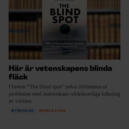
ARKIV & E-TIDNING
LYSSNA/PODD
EVENEMANG & RESOR
SHOP
KONTAKTA F&F
Här är vetenskapens blinda
fläck
SKRIV I F&F
I boken ”The
blind spot” pekar författarna ut
problemet med människans ofrånkomliga tolkning
PRENUMERERA PÅ F&F
av världen.
ANNONSERA I F&F
PREMIUM
RYMD & FYSIK
OM F&F