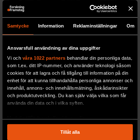
Samtycke
Information
Reklaminställningar
Om
Så ser empatilöshet ut i
hjärnan
Ansvarsfull användning av dina uppgifter
Viss demens gör
minskar empatin. Nu kan
Vi och
våra 1022 partners
behandlar din personliga data,
forskare förklara varför.
som t.ex. ditt IP-nummer, och använder teknologi såsom
cookies för att lagra och få tillgång till information på din
PREMIUM
MEDICIN & HÄLSA
enhet för att kunna tillhandahålla personliga annonser och
innehåll, annons- och innehållsmätning, åskådarinsikter
och produktutveckling. Du kan själv välja vilka som får
använda din data och i vilka syften.
Med din tillåtelse skulle vi även vilja:
Samla in information om din geografiska plats
Tillåt alla
som kan ha en noggrannhet på upp till flera meter