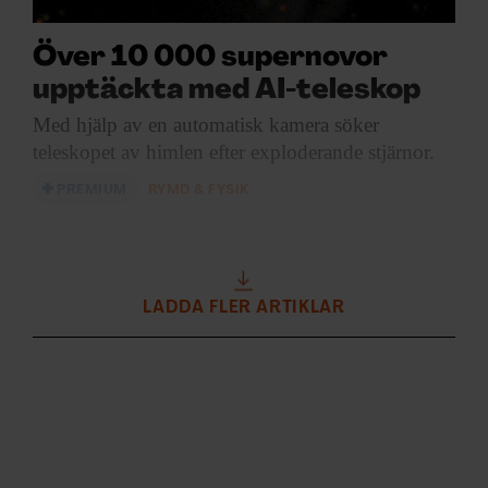
Över 10 000 supernovor
upptäckta med AI-teleskop
Med hjälp av
en automatisk kamera söker
teleskopet av himlen efter exploderande stjärnor.
PREMIUM
RYMD & FYSIK
LADDA FLER ARTIKLAR