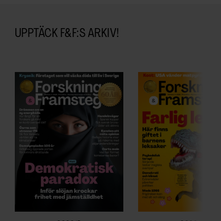
UPPTÄCK F&F:S ARKIV!