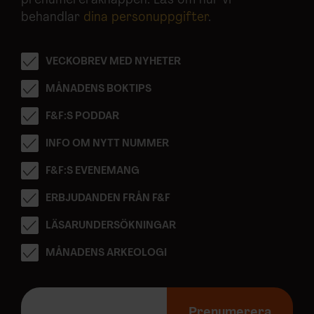
prenumereraknappen. Läs om hur vi
behandlar
dina personuppgifter
.
VECKOBREV MED NYHETER
MÅNADENS BOKTIPS
F&F:S PODDAR
INFO OM NYTT NUMMER
F&F:S EVENEMANG
ERBJUDANDEN FRÅN F&F
LÄSARUNDERSÖKNINGAR
MÅNADENS ARKEOLOGI
E
-
Prenumerera