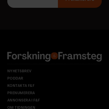
p
o
s
t
a
d
r
e
s
s
:
NYHETSBREV
PODDAR
KONTAKTA F&F
PRENUMERERA
ANNONSERA I F&F
OM TIDNINGEN