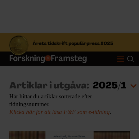
S
ö
Årets tidskrift populärpress 2025
k
e
f
Prenumerera
t
e
r
Logga in
Artiklar i utgåva:
2025/1
:
Här hittar du artiklar sorterade efter
tidningsnummer.
NYHETSBREV
Klicka här för att läsa F&F som e-tidning
.
ÄMNEN