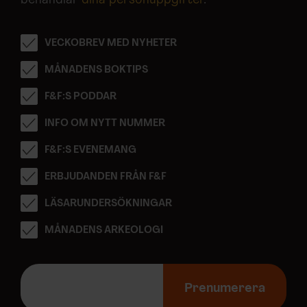
behandlar
dina personuppgifter
.
VECKOBREV MED NYHETER
MÅNADENS BOKTIPS
F&F:S PODDAR
INFO OM NYTT NUMMER
F&F:S EVENEMANG
ERBJUDANDEN FRÅN F&F
LÄSARUNDERSÖKNINGAR
MÅNADENS ARKEOLOGI
E
-
Prenumerera
p