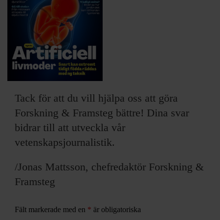
ARKIV & E-TIDNING
LYSSNA/PODD
EVENEMANG & RESOR
SHOP
Tack för att du vill hjälpa oss att göra
KONTAKTA F&F
Forskning & Framsteg bättre! Dina svar
bidrar till att utveckla vår
SKRIV I F&F
vetenskapsjournalistik.
PRENUMERERA PÅ F&F
/Jonas Mattsson, chefredaktör Forskning &
Framsteg
ANNONSERA I F&F
Fält markerade med en
*
är obligatoriska
OM F&F