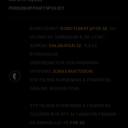
OM STIFTELSEN
PERSONUPPGIFTSPOLICY
KUNDTJÄNST:
KUNDTJANST@FOF.SE
, 08-
121 060 64 (VARDAGAR 8.30–17.00).
ADRESS:
DALAGATAN 32
, 113 24
STOCKHOLM.
CHEFREDAKTÖR OCH ANSVARIG
UTGIVARE
JONAS MATTSSON
.
STIFTELSEN FORSKNING & FRAMSTEG.
ORG.NR: 802008-7246.
STIFTELSEN FORSKNING & FRAMSTEG
TILLÅTER INTE ATT AI-TJÄNSTER TRÄNAR
PÅ INNEHÅLLET PÅ
FOF.SE
.