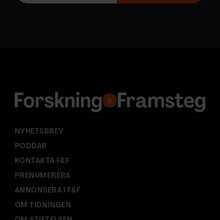
o
s
t
a
d
r
e
s
s
:
NYHETSBREV
PODDAR
KONTAKTA F&F
PRENUMERERA
ANNONSERA I F&F
OM TIDNINGEN