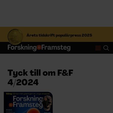
S
ö
Årets tidskrift populärpress 2025
k
e
f
Prenumerera
t
e
r
Logga in
:
Tyck till om F&F
4/2024
NYHETSBREV
ÄMNEN