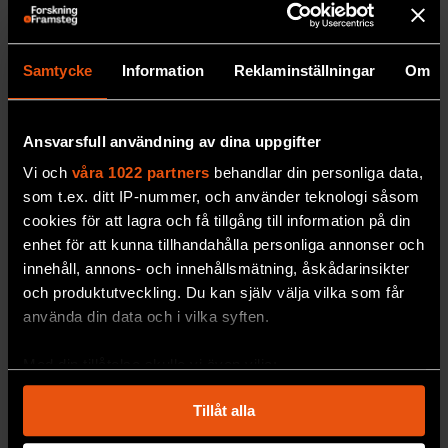
Vem skulle du vilja se som föreläsare på något av
våra evenemang?
Samtycke
Information
Reklaminställningar
Om
Ansvarsfull användning av dina uppgifter
Vi och
våra 1022 partners
behandlar din personliga data,
som t.ex. ditt IP-nummer, och använder teknologi såsom
cookies för att lagra och få tillgång till information på din
enhet för att kunna tillhandahålla personliga annonser och
innehåll, annons- och innehållsmätning, åskådarinsikter
Prenumererar du på F&F – och i så fall hur länge
och produktutveckling. Du kan själv välja vilka som får
har du prenumererat på F&F?
*
använda din data och i vilka syften.
Jag prenumererar inte på F&F
Med din tillåtelse skulle vi även vilja:
Jag har prenumererat i mindre än ett år
Samla in information om din geografiska plats
Tillåt alla
Jag har prenumererat i mer än 1 år men mindre
som kan ha en noggrannhet på upp till flera meter
än 2 år
Identifiera din enhet genom att aktivt skanna den