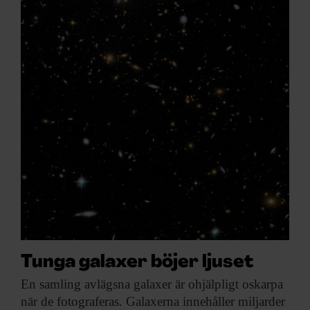
Tunga galaxer böjer ljuset
En samling avlägsna
galaxer är ohjälpligt oskarpa
när de fotograferas. Galaxerna innehåller miljarder