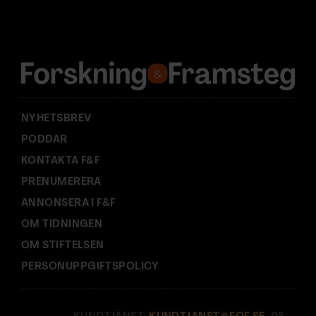
d
r
e
s
s
:
NYHETSBREV
PODDAR
KONTAKTA F&F
PRENUMERERA
ANNONSERA I F&F
OM TIDNINGEN
OM STIFTELSEN
PERSONUPPGIFTSPOLICY