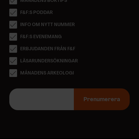
MÅNADENS BOKTIPS
F&F:S PODDAR
INFO OM NYTT NUMMER
F&F:S EVENEMANG
ERBJUDANDEN FRÅN F&F
LÄSARUNDERSÖKNINGAR
MÅNADENS ARKEOLOGI
E
-
Prenumerera
p
o
s
t
a