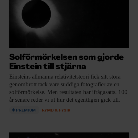
ARKIV & E-TIDNING
LYSSNA/PODD
EVENEMANG & RESOR
SHOP
Solförmörkelsen som gjorde
Einstein till stjärna
KONTAKTA F&F
Einsteins allmänna relativitetsteori
fick sitt stora
genombrott tack vare suddiga fotografier av en
SKRIV I F&F
solförmörkelse. Men resultaten har ifrågasatts. 100
år senare reder vi ut hur det egentligen gick till.
PRENUMERERA PÅ F&F
PREMIUM
RYMD & FYSIK
ANNONSERA I F&F
OM F&F