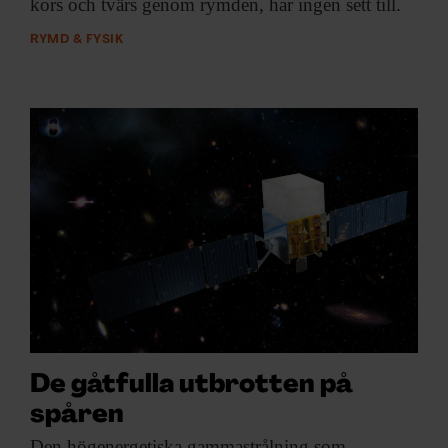
kors och tvärs genom rymden, har ingen sett till.
RYMD & FYSIK
De gåtfulla utbrotten på
spåren
Den högenergetiska gammastrålning
som