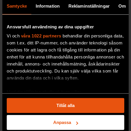
Samtycke
Information
Reklaminställningar
Om
Ansvarsfull användning av dina uppgifter
Vi och
våra 1022 partners
behandlar din personliga data,
som t.ex. ditt IP-nummer, och använder teknologi såsom
cookies för att lagra och få tillgång till information på din
enhet för att kunna tillhandahålla personliga annonser och
innehåll, annons- och innehållsmätning, åskådarinsikter
och produktutveckling. Du kan själv välja vilka som får
använda din data och i vilka syften.
Historiska myter krossas
igen
Med din tillåtelse skulle vi även vilja:
OK, det har
kommit flera böcker på detta tema på
Samla in information om din geografiska plats
Tillåt alla
senare år – om så kallade faktoider, det vill säga
som kan ha en noggrannhet på upp till flera meter
försanthållna felaktigheter.
Identifiera din enhet genom att aktivt skanna den
för specifika kännetecken (fingeravtryck)
Anpassa
Ta reda på mer om hur dina personliga uppgifter