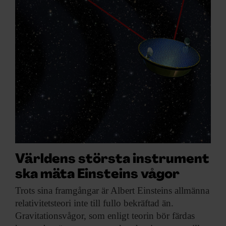
Världens största instrument
ska mäta Einsteins vågor
Trots sina framgångar
är Albert Einsteins allmänna
relativitetsteori inte till fullo bekräftad än.
Gravitationsvågor, som enligt teorin bör färdas