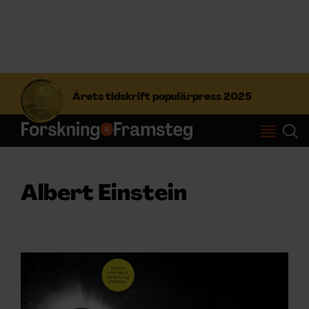
S
ö
Årets tidskrift populärpress 2025
k
e
f
Prenumerera
t
e
r
Logga in
Albert Einstein
:
NYHETSBREV
ÄMNEN