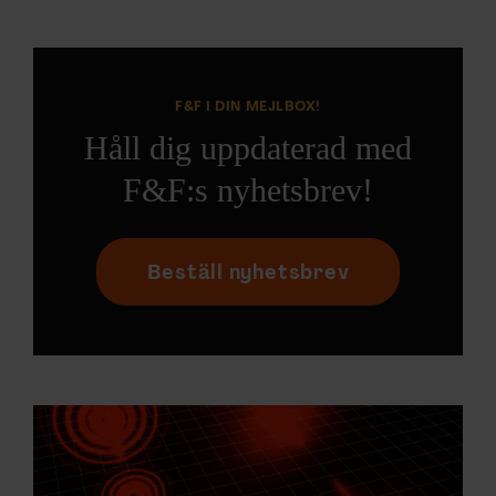
F&F I DIN MEJLBOX!
Håll dig uppdaterad med
F&F:s nyhetsbrev!
Beställ nyhetsbrev