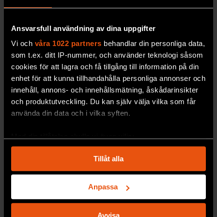
Ljuset avslöjar
Ansvarsfull användning av dina uppgifter
skräddarsydda bakterier
Vi och
våra 1022 partners
behandlar din personliga data,
som t.ex. ditt IP-nummer, och använder teknologi såsom
Ett nytt redskap
ska hjälpa forskarna att lättare
cookies för att lagra och få tillgång till information på din
odla fram bakterier som är specialiserade på att
enhet för att kunna tillhandahålla personliga annonser och
tillverka läkemedel och kemikalier.
innehåll, annons- och innehållsmätning, åskådarinsikter
och produktutveckling. Du kan själv välja vilka som får
MILJÖ & KLIMAT
använda din data och i vilka syften.
Med din tillåtelse skulle vi även vilja:
Samla in information om din geografiska plats
Tillåt alla
som kan ha en noggrannhet på upp till flera meter
Identifiera din enhet genom att aktivt skanna den
för specifika kännetecken (fingeravtryck)
Anpassa
Ta reda på mer om hur dina personliga uppgifter
behandlas och ställ in dina preferenser i
detaljsektionen
.
Avvisa