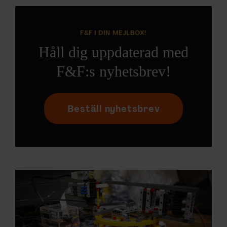
F&F I DIN MEJLBOX!
Håll dig uppdaterad med
F&F:s nyhetsbrev!
Beställ nyhetsbrev