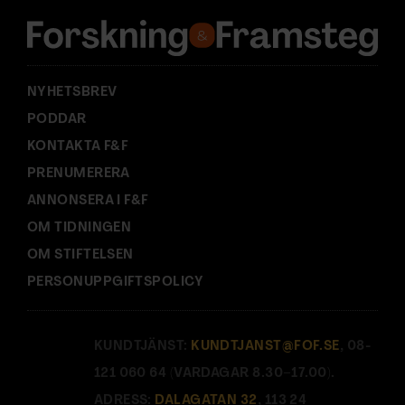
s
s
:
NYHETSBREV
PODDAR
KONTAKTA F&F
PRENUMERERA
ANNONSERA I F&F
OM TIDNINGEN
OM STIFTELSEN
PERSONUPPGIFTSPOLICY
KUNDTJÄNST:
KUNDTJANST@FOF.SE
, 08-
121 060 64 (VARDAGAR 8.30–17.00).
ADRESS:
DALAGATAN 32
, 113 24