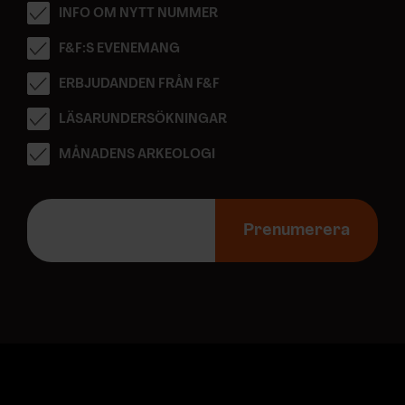
INFO OM NYTT NUMMER
F&F:S EVENEMANG
ERBJUDANDEN FRÅN F&F
LÄSARUNDERSÖKNINGAR
MÅNADENS ARKEOLOGI
E
-
Prenumerera
p
o
s
t
a
d
r
e