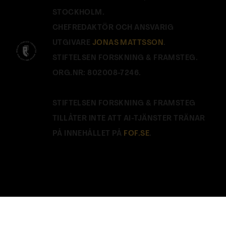
STOCKHOLM.
CHEFREDAKTÖR OCH ANSVARIG
UTGIVARE
JONAS MATTSSON
.
STIFTELSEN FORSKNING & FRAMSTEG.
ORG.NR: 802008-7246.
STIFTELSEN FORSKNING & FRAMSTEG
TILLÅTER INTE ATT AI-TJÄNSTER TRÄNAR
PÅ INNEHÅLLET PÅ
FOF.SE
.