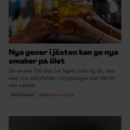
ARKIV & E-TIDNING
LYSSNA/PODD
EVENEMANG & RESOR
SHOP
Nya gener i jästen kan ge nya
smaker på ölet
KONTAKTA F&F
De senaste 500
åren har lagern varit sig lik, men
med nya jästhybrider i bryggningen kan ölet bli
SKRIV I F&F
mer varierat.
PRENUMERERA PÅ F&F
PREMIUM
MEDICIN & HÄLSA
ANNONSERA I F&F
OM F&F