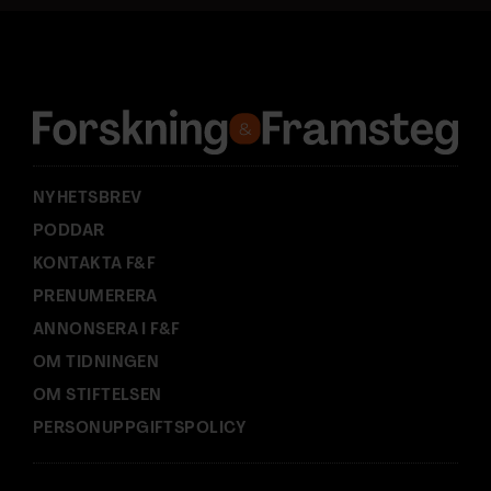
a
d
r
e
s
s
:
NYHETSBREV
PODDAR
KONTAKTA F&F
PRENUMERERA
ANNONSERA I F&F
OM TIDNINGEN
OM STIFTELSEN
PERSONUPPGIFTSPOLICY