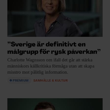
ARKIV & E-TIDNING
LYSSNA/PODD
EVENEMANG & RESOR
SHOP
”Sverige är definitivt en
målgrupp för rysk påverkan”
KONTAKTA F&F
Charlotte Wagnsson om
ifall det går att stärka
människors källkritiska förmåga utan att skapa
SKRIV I F&F
misstro mot pålitlig information.
PRENUMERERA PÅ F&F
PREMIUM
SAMHÄLLE & KULTUR
ANNONSERA I F&F
OM F&F