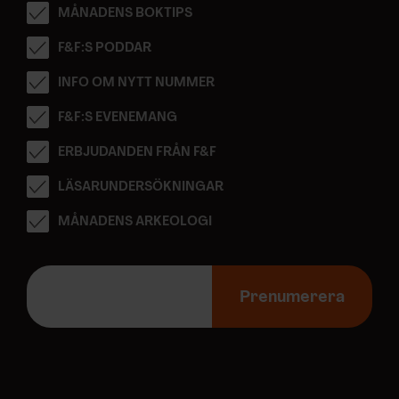
MÅNADENS BOKTIPS
F&F:S PODDAR
INFO OM NYTT NUMMER
F&F:S EVENEMANG
ERBJUDANDEN FRÅN F&F
LÄSARUNDERSÖKNINGAR
MÅNADENS ARKEOLOGI
E
-
Prenumerera
p
o
s
t