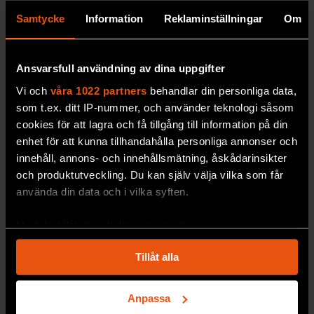
”Vi vill vara en del av
Samtycke
Information
Reklaminställningar
Om
gruppen”
Mikael Klintman vill
nyansera synen på
Ansvarsfull användning av dina uppgifter
faktaresistens.
Vi och
våra 1022 partners
behandlar din personliga data,
PREMIUM
SAMHÄLLE & KULTUR
som t.ex. ditt IP-nummer, och använder teknologi såsom
cookies för att lagra och få tillgång till information på din
enhet för att kunna tillhandahålla personliga annonser och
innehåll, annons- och innehållsmätning, åskådarinsikter
och produktutveckling. Du kan själv välja vilka som får
använda din data och i vilka syften.
Med din tillåtelse skulle vi även vilja:
Samla in information om din geografiska plats
Tillåt alla
som kan ha en noggrannhet på upp till flera meter
Identifiera din enhet genom att aktivt skanna den
för specifika kännetecken (fingeravtryck)
Anpassa