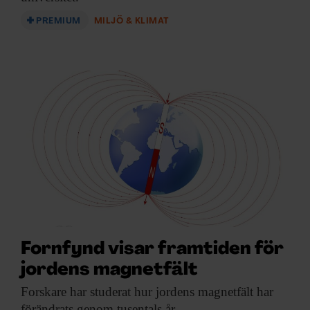
PREMIUM
MILJÖ & KLIMAT
Fornfynd visar framtiden för
jordens magnetfält
Forskare har studerat
hur jordens magnetfält har
förändrats genom tusentals år.