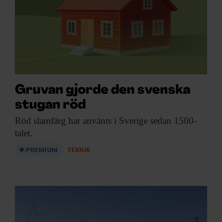
ARKIV & E-TIDNING
LYSSNA/PODD
EVENEMANG & RESOR
SHOP
Gruvan gjorde den svenska
stugan röd
KONTAKTA F&F
Röd slamfärg har
använts i Sverige sedan 1500-
talet.
SKRIV I F&F
PREMIUM
TEKNIK
PRENUMERERA PÅ F&F
ANNONSERA I F&F
OM F&F