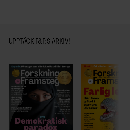
UPPTÄCK F&F:S ARKIV!