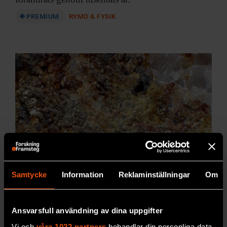
PREMIUM
RYMD & FYSIK
Samtycke
Information
Reklaminställningar
Om
Nya ledtrådar till
guldmalmernas gåta
Ansvarsfull användning av dina uppgifter
Ny analysteknik pekar
mot att en typ av
Vi och
våra 1022 partners
behandlar din personliga data,