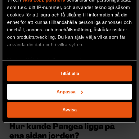
guldmalm bildas ur vattenlösningar som trängt
som t.ex. ditt IP-nummer, och använder teknologi såsom
upp i jordskorpan.
cookies för att lagra och få tillgång till information på din
PREMIUM
RYMD & FYSIK
enhet för att kunna tillhandahålla personliga annonser och
innehåll, annons- och innehållsmätning, åskådarinsikter
och produktutveckling. Du kan själv välja vilka som får
använda din data och i vilka syften.
Med din tillåtelse skulle vi även vilja:
Samla in information om din geografiska plats
Tillåt alla
som kan ha en noggrannhet på upp till flera meter
Identifiera din enhet genom att aktivt skanna den
för specifika kännetecken (fingeravtryck)
Anpassa
Ta reda på mer om hur dina personliga uppgifter
behandlas och ställ in dina preferenser i
detaljsektionen
.
Avvisa
Du kan ändra eller dra tillbaka ditt samtycke när som
helst från cookie-förklaringen.
Hur kunde Pangea ligga på
ena sidan jorden?
Vi använder enhetsidentifierare för att anpassa innehållet