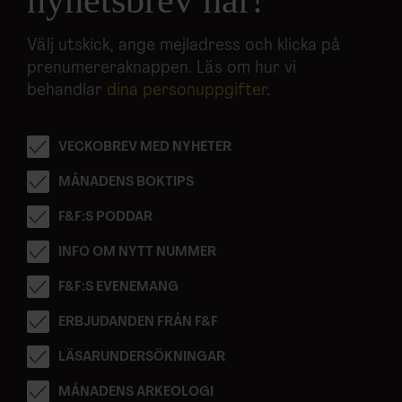
nyhetsbrev här!
Välj utskick, ange mejladress och klicka på
prenumereraknappen. Läs om hur vi
behandlar
dina personuppgifter
.
VECKOBREV MED NYHETER
MÅNADENS BOKTIPS
F&F:S PODDAR
INFO OM NYTT NUMMER
F&F:S EVENEMANG
ERBJUDANDEN FRÅN F&F
LÄSARUNDERSÖKNINGAR
MÅNADENS ARKEOLOGI