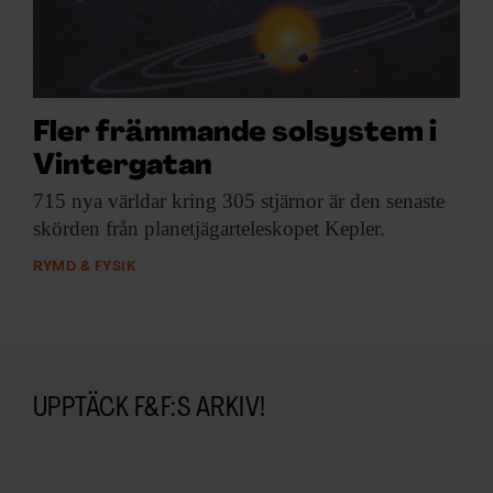
ARKIV & E-TIDNING
LYSSNA/PODD
EVENEMANG & RESOR
Fler främmande solsystem i
Vintergatan
SHOP
715 nya världar
kring 305 stjärnor är den senaste
skörden från planetjägarteleskopet Kepler.
KONTAKTA F&F
RYMD & FYSIK
SKRIV I F&F
PRENUMERERA PÅ F&F
UPPTÄCK F&F:S ARKIV!
ANNONSERA I F&F
OM F&F