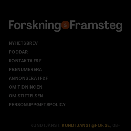
r
e
s
s
:
NYHETSBREV
PODDAR
KONTAKTA F&F
PRENUMERERA
ANNONSERA I F&F
OM TIDNINGEN
OM STIFTELSEN
PERSONUPPGIFTSPOLICY
KUNDTJÄNST:
KUNDTJANST@FOF.SE
, 08-