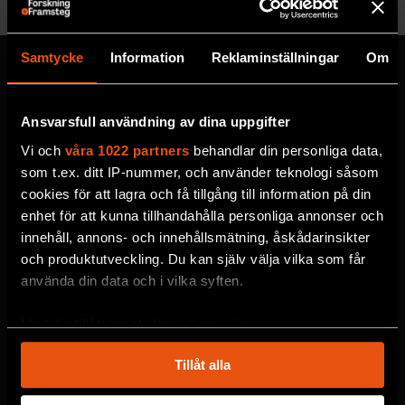
Samtycke
Information
Reklaminställningar
Om
Ansvarsfull användning av dina uppgifter
MISSA ALDRIG EN NYHET
Prenumerera på F&F:s
Vi och
våra 1022 partners
behandlar din personliga data,
som t.ex. ditt IP-nummer, och använder teknologi såsom
nyhetsbrev här!
cookies för att lagra och få tillgång till information på din
enhet för att kunna tillhandahålla personliga annonser och
innehåll, annons- och innehållsmätning, åskådarinsikter
Välj utskick, ange mejladress och klicka på
och produktutveckling. Du kan själv välja vilka som får
prenumereraknappen. Läs om hur vi
använda din data och i vilka syften.
behandlar
dina personuppgifter
.
Med din tillåtelse skulle vi även vilja:
Samla in information om din geografiska plats
VECKOBREV MED NYHETER
Tillåt alla
som kan ha en noggrannhet på upp till flera meter
MÅNADENS BOKTIPS
Identifiera din enhet genom att aktivt skanna den