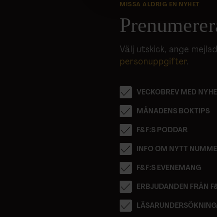
till de sociala medier och a
MISSA ALDRIG EN NYHET
med annan information som du 
Prenumerer
Välj utskick, ange mejl
personuppgifter
.
VECKOBREV MED NYHE
MÅNADENS BOKTIPS
F&F:S PODDAR
INFO OM NYTT NUMM
F&F:S EVENEMANG
ERBJUDANDEN FRÅN F
LÄSARUNDERSÖKNIN