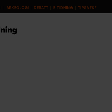
I
ARKEOLOGI
DEBATT
E-TIDNING
TIPSA F&F
ning