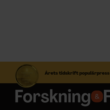
Prenumerera
Logga in
NYHETSBREV
ÄMNEN
Årets tidskrift populärpres
ARKIV & E-TIDNING
LYSSNA/PODD