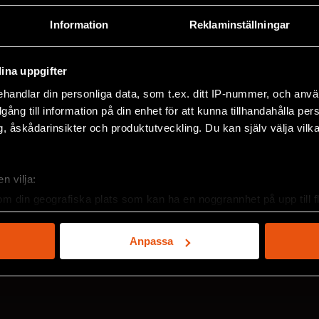
Information
Reklaminställningar
ina uppgifter
handlar din personliga data, som t.ex. ditt IP-nummer, och anv
illgång till information på din enhet för att kunna tillhandahålla pe
, åskådarinsikter och produktutveckling. Du kan själv välja vilk
2026/3
2
n vilja:
om din geografiska plats som kan ha en noggrannhet på upp till f
genom att aktivt skanna den för specifika kännetecken (fingeravt
rsonliga uppgifter behandlas och ställ in dina preferenser i
deta
Anpassa
ke när som helst från cookie-förklaringen.
e för att anpassa innehållet och annonserna till användarna, tillh
vår trafik. Vi vidarebefordrar även sådana identifierare och anna