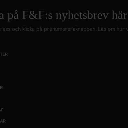
nnons- och analysföretag som vi samarbetar med. Dessa kan i sin
har tillhandahållit eller som de har samlat in när du har använt 
a på F&F:s nyhetsbrev här
adress och klicka på prenumereraknappen. Läs om hur 
TER
ER
&F
GAR