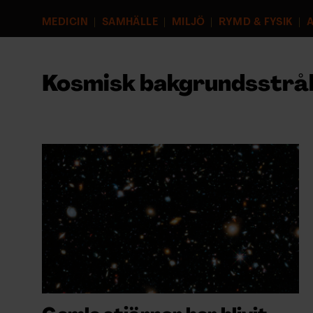
EVENEMANG & RESOR
MEDICIN
SAMHÄLLE
MILJÖ
RYMD & FYSIK
A
SHOP
Kosmisk bakgrundsstrål
KONTAKTA F&F
SKRIV I F&F
PRENUMERERA PÅ F&F
ANNONSERA I F&F
OM F&F