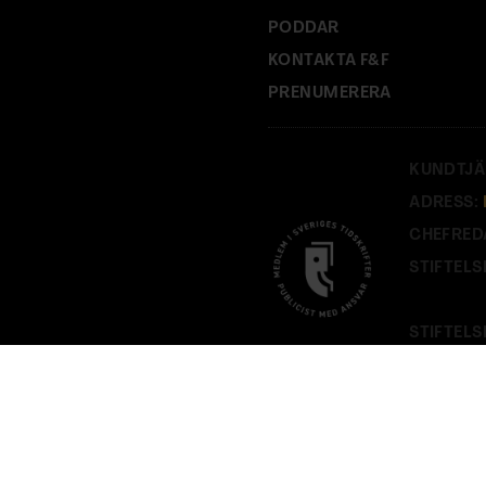
PODDAR
KONTAKTA F&F
PRENUMERERA
KUNDTJÄ
ADRESS:
CHEFRED
STIFTELS
STIFTELS
PÅ
FOF.S