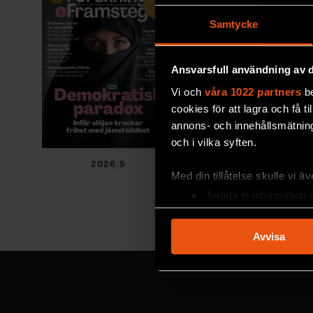
Samtycke
Ansvarsfull användning av d
Vi och
våra 1022 partners
be
cookies för att lagra och få t
annons- och innehållsmätning
och i vilka syften.
2026/5
2026/4
Med din tillåtelse skulle vi äve
Samla in information 
Identifiera din enhet 
Ta reda på mer om hur dina pe
Avvisa
eller dra tillbaka ditt samtyc
Vi använder enhetsidentifierar
sociala medier och analysera 