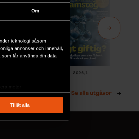
Om
änder teknologi såsom
rsonliga annonser och innehåll,
a som får använda din data
026/2
2026/1
lera meter
Se alla utgåvor
ryck)
ljsektionen
. Du kan ändra
Tillåt alla
andahålla funktioner för
n information från din enhet