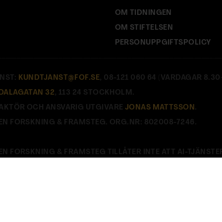
OM TIDNINGEN
OM STIFTELSEN
PERSONUPPGIFTSPOLICY
NST:
KUNDTJANST@FOF.SE
, 08-121 060 64 (VARDAGAR 8.30–
DALAGATAN 32
, 113 24 STOCKHOLM.
AKTÖR OCH ANSVARIG UTGIVARE
JONAS MATTSSON
.
EN FORSKNING & FRAMSTEG. ORG.NR: 802008-7246.
EN FORSKNING & FRAMSTEG TILLÅTER INTE ATT AI-TJÄNSTE
E
.
Stäng