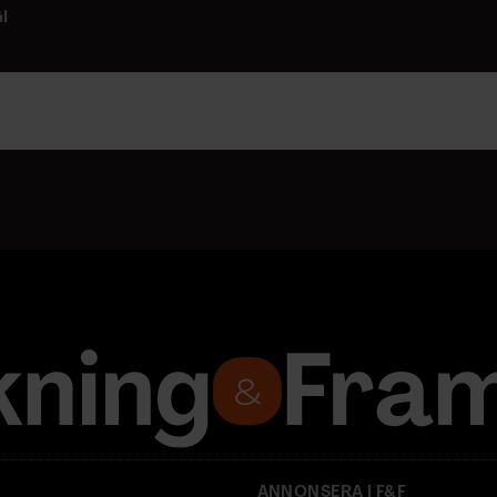
I
ANNONSERA I F&F