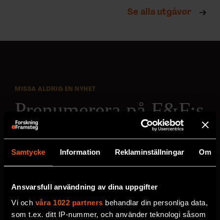
Se alla utgåvor
MISSA ALDRIG EN NYHET
Prenumerera på F&F:s
nyhetsbrev här!
Samtycke
Information
Reklaminställningar
Om
Välj utskick, ange mejladress och klicka på
prenumereraknappen. Läs om hur vi
behandlar
dina personuppgifter
.
Ansvarsfull användning av dina uppgifter
Vi och
våra 1022 partners
behandlar din personliga data,
som t.ex. ditt IP-nummer, och använder teknologi såsom
VECKOBREV MED NYHETER