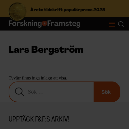
Årets tidskrift populärpress 2025
S
ö
k
Lars Bergström
e
f
Prenumerera
t
e
r
Logga in
Tyvärr finns inga inlägg att visa.
:
S
ö
k
NYHETSBREV
e
f
ÄMNEN
UPPTÄCK F&F:S ARKIV!
t
e