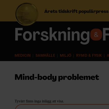
Årets tidskrift populärpres
Prenumerera
Logga in
MEDICIN
SAMHÄLLE
MILJÖ
RYMD & FYSIK
A
NYHETSBREV
ÄMNEN
Mind-body problemet
ARKIV & E-TIDNING
LYSSNA/PODD
Tyvärr finns inga inlägg att visa.
S