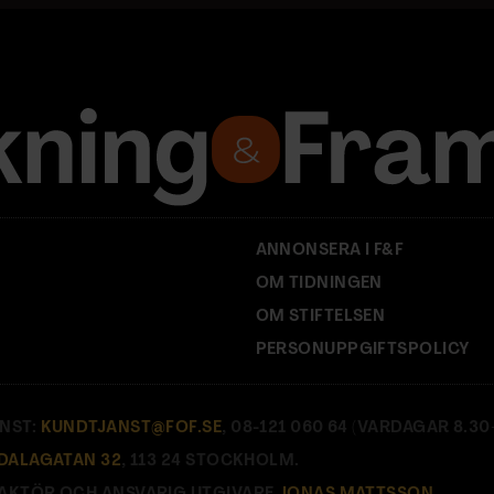
ANNONSERA I F&F
OM TIDNINGEN
OM STIFTELSEN
PERSONUPPGIFTSPOLICY
NST:
KUNDTJANST@FOF.SE
, 08-121 060 64 (VARDAGAR 8.30–
DALAGATAN 32
, 113 24 STOCKHOLM.