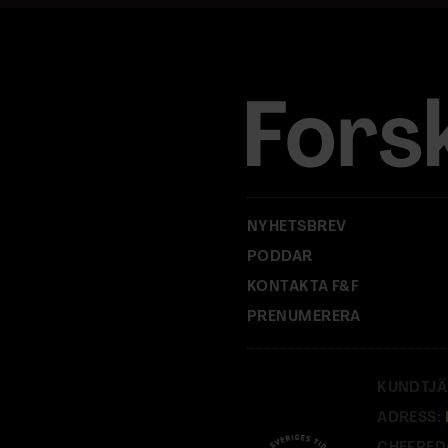
a
d
r
e
s
s
:
NYHETSBREV
PODDAR
KONTAKTA F&F
PRENUMERERA
KUNDTJÄ
ADRESS: