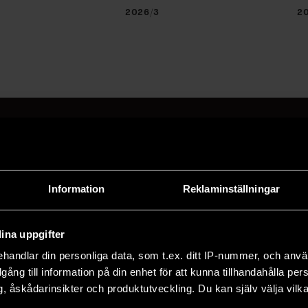
2026/3
2
a på F&F:s nyhetsbrev här
Information
Reklaminställningar
adress och klicka på prenumereraknappen. Läs om hur 
ina uppgifter
handlar din personliga data, som t.ex. ditt IP-nummer, och anv
illgång till information på din enhet för att kunna tillhandahålla pe
, åskådarinsikter och produktutveckling. Du kan själv välja vilk
TER