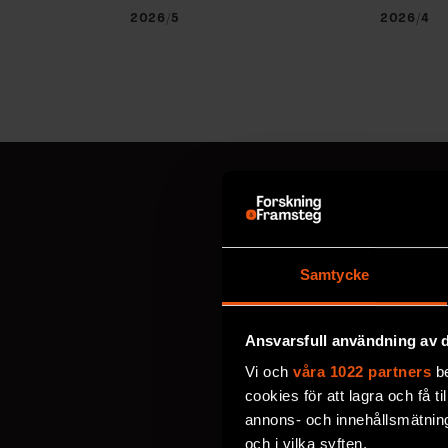
2026/5
2026/4
MISSA ALDRIG EN NYHET
Prenumerer
Samtycke
Välj utskick, ange mejl
Ansvarsfull användning av d
personuppgifter
.
Vi och
våra 1022 partners
be
cookies för att lagra och få t
annons- och innehållsmätning
VECKOBREV MED NYHE
och i vilka syften.