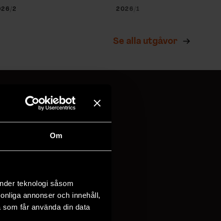
026/2
2026/1
Se alla utgåvor
!
Om
vi behandlar
dina
änder teknologi såsom
rsonliga annonser och innehåll,
a som får använda din data