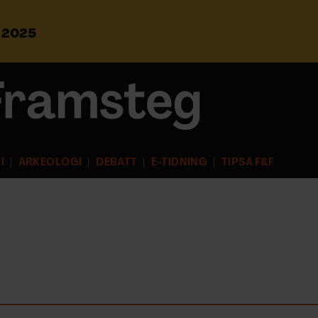
s 2025
S
ö
k
e
f
t
e
r
I
ARKEOLOGI
DEBATT
E-TIDNING
TIPSA F&F
: