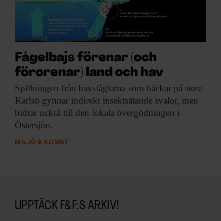
ARKIV & E-TIDNING
LYSSNA/PODD
EVENEMANG & RESOR
Fågelbajs förenar (och
förorenar) land och hav
SHOP
Spillningen från havsfåglarna
som häckar på stora
Karlsö gynnar indirekt insektsätande svalor, men
KONTAKTA F&F
bidrar också till den lokala övergödningen i
Östersjön.
SKRIV I F&F
MILJÖ & KLIMAT
PRENUMERERA PÅ F&F
ANNONSERA I F&F
UPPTÄCK F&F:S ARKIV!
OM F&F