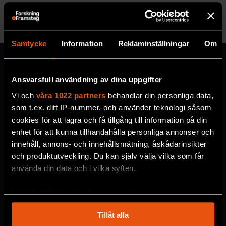
Se alla utgåvor
Samtycke
Information
Reklaminställningar
Om
Ansvarsfull användning av dina uppgifter
MISSA ALDRIG EN NYHET
Vi och
våra 1022 partners
behandlar din personliga data,
Prenumerera på F&F:s
som t.ex. ditt IP-nummer, och använder teknologi såsom
cookies för att lagra och få tillgång till information på din
nyhetsbrev här!
enhet för att kunna tillhandahålla personliga annonser och
innehåll, annons- och innehållsmätning, åskådarinsikter
och produktutveckling. Du kan själv välja vilka som får
Välj utskick, ange mejladress och klicka på
använda din data och i vilka syften.
prenumereraknappen. Läs om hur vi
behandlar
dina personuppgifter
.
Med din tillåtelse skulle vi även vilja:
Samla in information om din geografiska plats
Tillåt alla
som kan ha en noggrannhet på upp till flera meter
VECKOBREV MED NYHETER