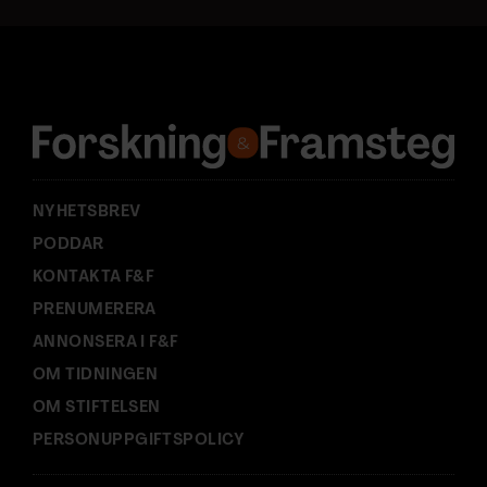
a
d
r
e
s
s
:
NYHETSBREV
PODDAR
KONTAKTA F&F
PRENUMERERA
ANNONSERA I F&F
OM TIDNINGEN
OM STIFTELSEN
PERSONUPPGIFTSPOLICY